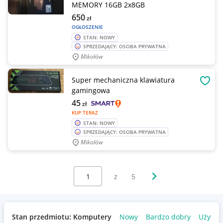
MEMORY 16GB 2x8GB
650
zł
OGŁOSZENIE
STAN: NOWY
SPRZEDAJĄCY: OSOBA PRYWATNA
Mikołów
Super mechaniczna klawiatura
OBSE
gamingowa
45
zł
KUP TERAZ
STAN: NOWY
SPRZEDAJĄCY: OSOBA PRYWATNA
Mikołów
Wybierz stronę:
Następna strona
z
5
Stan przedmiotu: Komputery
Nowy
Bardzo dobry
Używa