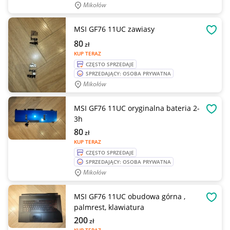
Mikołów
MSI GF76 11UC zawiasy
OBSE
80
zł
KUP TERAZ
CZĘSTO SPRZEDAJE
SPRZEDAJĄCY: OSOBA PRYWATNA
Mikołów
MSI GF76 11UC oryginalna bateria 2-
OBSE
3h
80
zł
KUP TERAZ
CZĘSTO SPRZEDAJE
SPRZEDAJĄCY: OSOBA PRYWATNA
Mikołów
MSI GF76 11UC obudowa górna ,
OBSE
palmrest, klawiatura
200
zł