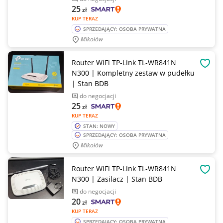
25
zł
KUP TERAZ
SPRZEDAJĄCY: OSOBA PRYWATNA
Mikołów
Router WiFi TP-Link TL-WR841N
OBSE
N300 | Kompletny zestaw w pudełku
| Stan BDB
do negocjacji
25
zł
KUP TERAZ
STAN: NOWY
SPRZEDAJĄCY: OSOBA PRYWATNA
Mikołów
Router WiFi TP-Link TL-WR841N
OBSE
N300 | Zasilacz | Stan BDB
do negocjacji
20
zł
KUP TERAZ
SPRZEDAJĄCY: OSOBA PRYWATNA