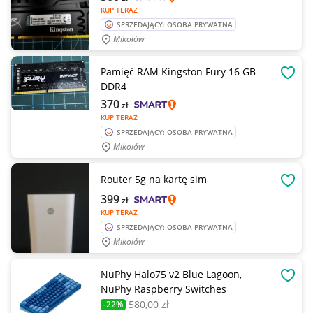
KUP TERAZ
SPRZEDAJĄCY: OSOBA PRYWATNA
Mikołów
Pamięć RAM Kingston Fury 16 GB
OBSE
DDR4
370
zł
KUP TERAZ
SPRZEDAJĄCY: OSOBA PRYWATNA
Mikołów
Router 5g na kartę sim
OBSE
399
zł
KUP TERAZ
SPRZEDAJĄCY: OSOBA PRYWATNA
Mikołów
NuPhy Halo75 v2 Blue Lagoon,
OBSE
NuPhy Raspberry Switches
580
,00 zł
-22%