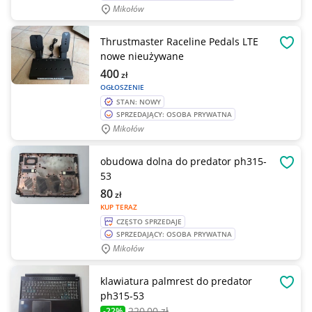
Mikołów
Thrustmaster Raceline Pedals LTE
OBSE
nowe nieużywane
400
zł
OGŁOSZENIE
STAN: NOWY
SPRZEDAJĄCY: OSOBA PRYWATNA
Mikołów
obudowa dolna do predator ph315-
OBSE
53
80
zł
KUP TERAZ
CZĘSTO SPRZEDAJE
SPRZEDAJĄCY: OSOBA PRYWATNA
Mikołów
klawiatura palmrest do predator
OBSE
ph315-53
220
,00 zł
-22%