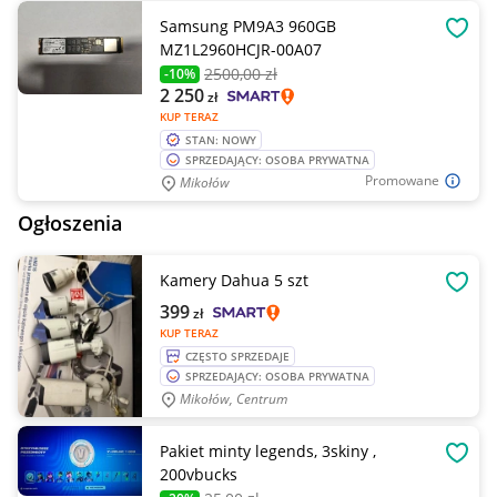
Samsung PM9A3 960GB
OBSE
MZ1L2960HCJR-00A07
2500
,00 zł
-10%
2 250
zł
KUP TERAZ
STAN: NOWY
SPRZEDAJĄCY: OSOBA PRYWATNA
Promowane
Mikołów
Ogłoszenia
Kamery Dahua 5 szt
OBSE
399
zł
KUP TERAZ
CZĘSTO SPRZEDAJE
SPRZEDAJĄCY: OSOBA PRYWATNA
Mikołów, Centrum
Pakiet minty legends, 3skiny ,
OBSE
200vbucks