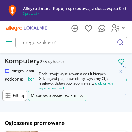
Allegro Smart! Kupuj i sprzedawaj z dostawą za 0 zł
Sprawdź »
Otwórz menu z kategoriami
szukaj
Komputery
275
ogłoszeń
POL
Allegro Lokalnie
Elektronika
Komputery
Zamkn
Dodaj swoje wyszukiwania do ulubionych.
Gdy pojawią się nowe oferty, wyślemy Ci je
Podobne:
komputer stacjonarny
komputer
komputery gam
mailowo. Ustaw powiadomienia w
ulubionych
wyszukiwaniach
.
Filtruj
Mikołów, Śląskie, +0 km
Ogłoszenia promowane