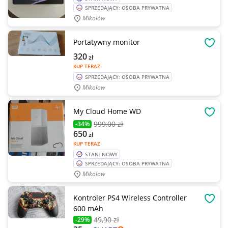
SPRZEDAJĄCY: OSOBA PRYWATNA
Mikołów
Portatywny monitor
OBSE
320
zł
KUP TERAZ
SPRZEDAJĄCY: OSOBA PRYWATNA
Mikolow
My Cloud Home WD
OBSE
999
,00 zł
-34%
650
zł
KUP TERAZ
STAN: NOWY
SPRZEDAJĄCY: OSOBA PRYWATNA
Mikolow
Kontroler PS4 Wireless Controller
OBSE
600 mAh
49
,90 zł
-29%