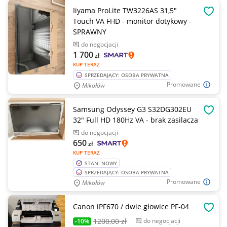
Iiyama ProLite TW3226AS 31,5"
OBSE
Touch VA FHD - monitor dotykowy -
SPRAWNY
do negocjacji
1 700
zł
KUP TERAZ
SPRZEDAJĄCY: OSOBA PRYWATNA
Promowane
Mikołów
Samsung Odyssey G3 S32DG302EU
OBSE
32" Full HD 180Hz VA - brak zasilacza
do negocjacji
650
zł
KUP TERAZ
STAN: NOWY
SPRZEDAJĄCY: OSOBA PRYWATNA
Promowane
Mikołów
Canon iPF670 / dwie głowice PF-04
OBSE
1200
,00 zł
do negocjacji
-10%