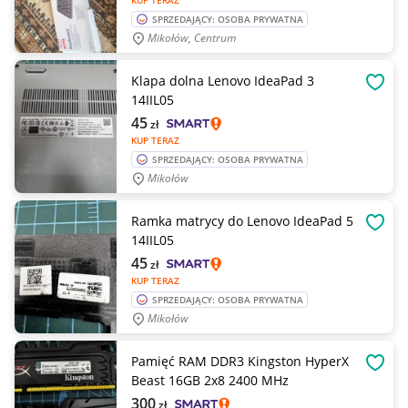
KUP TERAZ
SPRZEDAJĄCY: OSOBA PRYWATNA
Mikołów, Centrum
Klapa dolna Lenovo IdeaPad 3
OBSE
14IIL05
45
zł
KUP TERAZ
SPRZEDAJĄCY: OSOBA PRYWATNA
Mikołów
Ramka matrycy do Lenovo IdeaPad 5
OBSE
14IIL05
45
zł
KUP TERAZ
SPRZEDAJĄCY: OSOBA PRYWATNA
Mikołów
Pamięć RAM DDR3 Kingston HyperX
OBSE
Beast 16GB 2x8 2400 MHz
300
zł