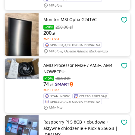
Mikołów
Monitor MSI Optix G241VC
OBSE
250
,00 zł
-20%
200
zł
KUP TERAZ
SPRZEDAJĄCY: OSOBA PRYWATNA
Mikołów, Osiedle Adama Mickiewicza
AMD Processor FM2+ / AM3+, AM4
OBSE
NOWECPUs
88
,00 zł
-15%
74
zł
KUP TERAZ
STAN: NOWY
CZĘSTO SPRZEDAJE
SPRZEDAJĄCY: OSOBA PRYWATNA
Mikołów
Raspberry Pi 5 8GB + obudowa +
OBSE
aktywne chłodzenie + Kioxia 256GB |
IDEALNY