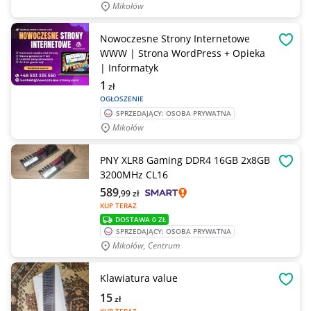
Mikołów
Nowoczesne Strony Internetowe
OBSE
WWW | Strona WordPress + Opieka
| Informatyk
1
zł
OGŁOSZENIE
SPRZEDAJĄCY: OSOBA PRYWATNA
Mikołów
PNY XLR8 Gaming DDR4 16GB 2x8GB
OBSE
3200MHz CL16
589
,99
zł
KUP TERAZ
DOSTAWA 0 ZŁ
SPRZEDAJĄCY: OSOBA PRYWATNA
Mikołów, Centrum
Klawiatura value
OBSE
15
zł