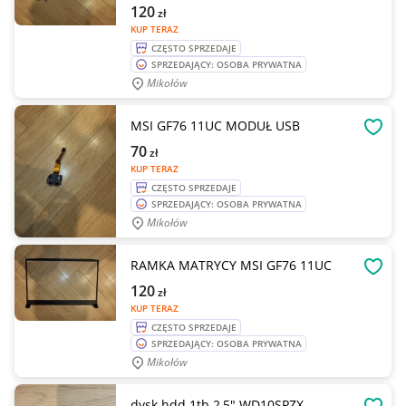
120
zł
KUP TERAZ
CZĘSTO SPRZEDAJE
SPRZEDAJĄCY: OSOBA PRYWATNA
Mikołów
MSI GF76 11UC MODUŁ USB
OBSE
70
zł
KUP TERAZ
CZĘSTO SPRZEDAJE
SPRZEDAJĄCY: OSOBA PRYWATNA
Mikołów
RAMKA MATRYCY MSI GF76 11UC
OBSE
120
zł
KUP TERAZ
CZĘSTO SPRZEDAJE
SPRZEDAJĄCY: OSOBA PRYWATNA
Mikołów
dysk hdd 1tb 2,5" WD10SPZX