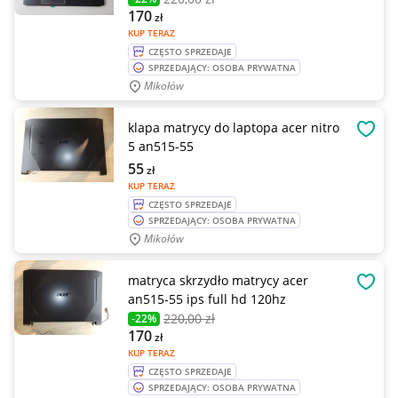
170
zł
KUP TERAZ
CZĘSTO SPRZEDAJE
SPRZEDAJĄCY: OSOBA PRYWATNA
Mikołów
klapa matrycy do laptopa acer nitro
OBSE
5 an515-55
55
zł
KUP TERAZ
CZĘSTO SPRZEDAJE
SPRZEDAJĄCY: OSOBA PRYWATNA
Mikołów
matryca skrzydło matrycy acer
OBSE
an515-55 ips full hd 120hz
220
,00 zł
-22%
170
zł
KUP TERAZ
CZĘSTO SPRZEDAJE
SPRZEDAJĄCY: OSOBA PRYWATNA