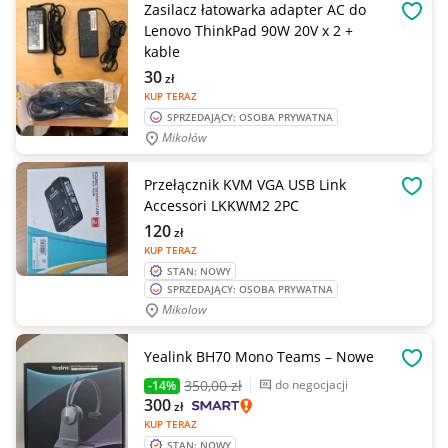
Zasilacz łatowarka adapter AC do
OBSE
Lenovo ThinkPad 90W 20V x 2 +
kable
30
zł
KUP TERAZ
SPRZEDAJĄCY: OSOBA PRYWATNA
Mikołów
Przełącznik KVM VGA USB Link
OBSE
Accessori LKKWM2 2PC
120
zł
KUP TERAZ
STAN: NOWY
SPRZEDAJĄCY: OSOBA PRYWATNA
Mikolow
Yealink BH70 Mono Teams – Nowe
OBSE
350
,00 zł
do negocjacji
-14%
300
zł
KUP TERAZ
STAN: NOWY