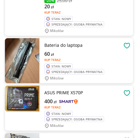
25
,00 zł
-20%
20
zł
KUP TERAZ
STAN: NOWY
SPRZEDAJĄCY: OSOBA PRYWATNA
Mikołów
Bateria do laptopa
OBSE
60
zł
KUP TERAZ
STAN: NOWY
SPRZEDAJĄCY: OSOBA PRYWATNA
Mikolow
ASUS PRIME X570P
OBSE
400
zł
KUP TERAZ
STAN: NOWY
SPRZEDAJĄCY: OSOBA PRYWATNA
Mikołów