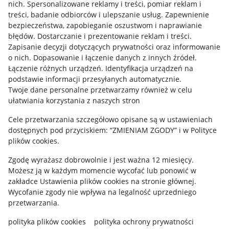
Allegro Gadane dla kupujących
nich
.
Spersonalizowane reklamy i treści, pomiar reklam i
treści, badanie odbiorców i ulepszanie usług
.
Zapewnienie
Mapa miejscowości
bezpieczeństwa, zapobieganie oszustwom i naprawianie
błędów
.
Dostarczanie i prezentowanie reklam i treści
.
Informacje prawne
Zapisanie decyzji dotyczących prywatności oraz informowanie
o nich
.
Dopasowanie i łączenie danych z innych źródeł
.
Regulamin
Łączenie różnych urządzeń
.
Identyfikacja urządzeń na
podstawie informacji przesyłanych automatycznie
.
Polityka plików "cookies"
Twoje dane personalne przetwarzamy również w celu
ułatwiania korzystania z naszych stron
Ustawienia plików "cookies"
Cele przetwarzania szczegółowo opisane są w ustawieniach
Udostępnianie lokalizacji
dostępnych pod przyciskiem: “ZMIENIAM ZGODY” i w Polityce
Informacje dla Aktu o Usługach Cyfrowych
plików cookies.
Zgodę wyrażasz dobrowolnie i jest ważna 12 miesięcy.
Pobierz aplikację
Możesz ją w każdym momencie wycofać lub ponowić w
zakładce
Ustawienia plików cookies
na stronie głównej.
Wycofanie zgody nie wpływa na legalność uprzedniego
przetwarzania.
polityka plików cookies
polityka ochrony prywatności