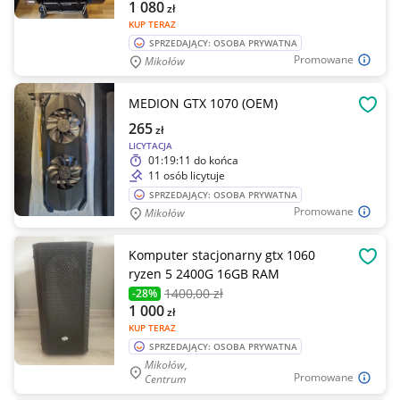
1 080
zł
KUP TERAZ
SPRZEDAJĄCY: OSOBA PRYWATNA
Promowane
Mikołów
MEDION GTX 1070 (OEM)
OBSE
265
zł
LICYTACJA
01:19:11
do końca
11 osób licytuje
SPRZEDAJĄCY: OSOBA PRYWATNA
Promowane
Mikołów
Komputer stacjonarny gtx 1060
OBSE
ryzen 5 2400G 16GB RAM
1400
,00 zł
-28%
1 000
zł
KUP TERAZ
SPRZEDAJĄCY: OSOBA PRYWATNA
Mikołów,
Promowane
Centrum