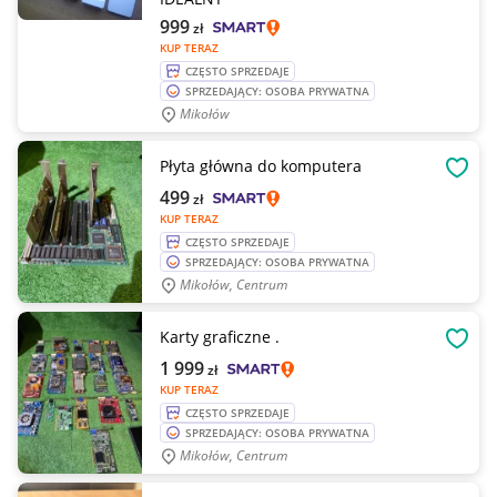
999
zł
KUP TERAZ
CZĘSTO SPRZEDAJE
SPRZEDAJĄCY: OSOBA PRYWATNA
Mikołów
Płyta główna do komputera
OBSE
499
zł
KUP TERAZ
CZĘSTO SPRZEDAJE
SPRZEDAJĄCY: OSOBA PRYWATNA
Mikołów, Centrum
Karty graficzne .
OBSE
1 999
zł
KUP TERAZ
CZĘSTO SPRZEDAJE
SPRZEDAJĄCY: OSOBA PRYWATNA
Mikołów, Centrum