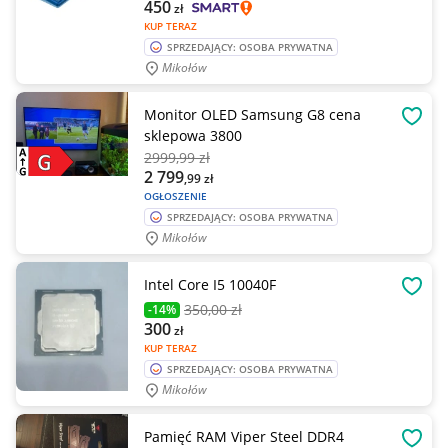
450
zł
KUP TERAZ
SPRZEDAJĄCY: OSOBA PRYWATNA
Mikołów
Monitor OLED Samsung G8 cena
OBSE
sklepowa 3800
2999
,99 zł
2 799
,99
zł
OGŁOSZENIE
SPRZEDAJĄCY: OSOBA PRYWATNA
Mikołów
Intel Core I5 10040F
OBSE
350
,00 zł
-14%
300
zł
KUP TERAZ
SPRZEDAJĄCY: OSOBA PRYWATNA
Mikołów
Pamięć RAM Viper Steel DDR4
OBSE