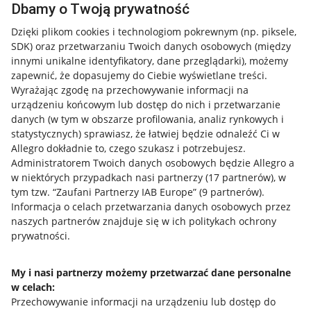
Dbamy o Twoją prywatność
Dzięki plikom cookies i technologiom pokrewnym
(np. piksele,
SDK)
oraz przetwarzaniu Twoich danych osobowych
(między
innymi unikalne identyfikatory, dane przeglądarki)
, możemy
zapewnić, że dopasujemy do Ciebie wyświetlane treści.
Wyrażając zgodę na przechowywanie informacji na
urządzeniu końcowym lub dostęp do nich i przetwarzanie
danych (w tym w obszarze profilowania, analiz rynkowych i
statystycznych) sprawiasz, że łatwiej będzie odnaleźć Ci w
Allegro dokładnie to, czego szukasz i potrzebujesz.
Administratorem Twoich danych osobowych będzie Allegro a
w niektórych przypadkach nasi partnerzy (
17
partnerów
), w
tym tzw. “Zaufani Partnerzy IAB Europe” (
9
partnerów
).
Przydatne informacje
Informacja o celach przetwarzania danych osobowych przez
naszych partnerów znajduje się w ich politykach ochrony
prywatności.
Jak to działa
Napisz do nas
My i nasi partnerzy możemy przetwarzać dane personalne
w celach:
Allegro Gadane dla sprzedających
Przechowywanie informacji na urządzeniu lub dostęp do