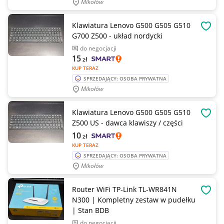
Mikołów
Klawiatura Lenovo G500 G505 G510
OBSE
G700 Z500 - układ nordycki
do negocjacji
15
zł
KUP TERAZ
SPRZEDAJĄCY: OSOBA PRYWATNA
Mikołów
Klawiatura Lenovo G500 G505 G510
OBSE
Z500 US - dawca klawiszy / części
10
zł
KUP TERAZ
SPRZEDAJĄCY: OSOBA PRYWATNA
Mikołów
Router WiFi TP-Link TL-WR841N
OBSE
N300 | Kompletny zestaw w pudełku
| Stan BDB
do negocjacji