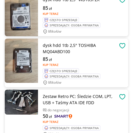
OBSE
85
zł
KUP TERAZ
CZĘSTO SPRZEDAJE
SPRZEDAJĄCY: OSOBA PRYWATNA
Mikołów
dysk hdd 1tb 2,5" TOSHIBA
OBSE
MQ04ABD100
85
zł
KUP TERAZ
CZĘSTO SPRZEDAJE
SPRZEDAJĄCY: OSOBA PRYWATNA
Mikołów
Zestaw Retro PC: Śledzie COM, LPT,
OBSE
USB + Taśmy ATA IDE FDD
do negocjacji
50
zł
KUP TERAZ
SPRZEDAJĄCY: OSOBA PRYWATNA