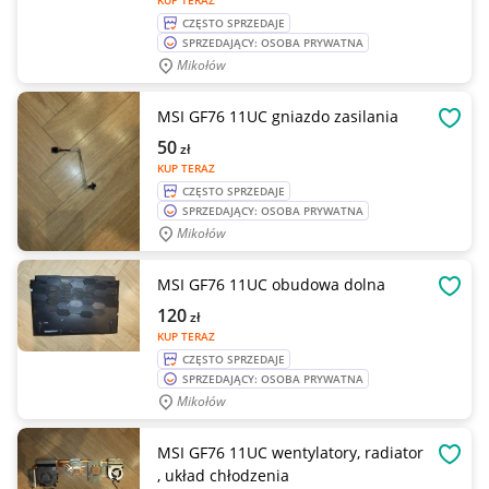
KUP TERAZ
CZĘSTO SPRZEDAJE
SPRZEDAJĄCY: OSOBA PRYWATNA
Mikołów
MSI GF76 11UC gniazdo zasilania
OBSE
50
zł
KUP TERAZ
CZĘSTO SPRZEDAJE
SPRZEDAJĄCY: OSOBA PRYWATNA
Mikołów
MSI GF76 11UC obudowa dolna
OBSE
120
zł
KUP TERAZ
CZĘSTO SPRZEDAJE
SPRZEDAJĄCY: OSOBA PRYWATNA
Mikołów
MSI GF76 11UC wentylatory, radiator
OBSE
, układ chłodzenia