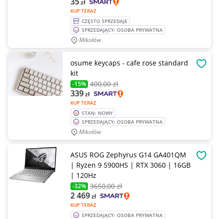
35
zł
KUP TERAZ
CZĘSTO SPRZEDAJE
SPRZEDAJĄCY: OSOBA PRYWATNA
Mikołów
osume keycaps - cafe rose standard
OBSE
kit
400
,00 zł
-15%
339
zł
KUP TERAZ
STAN: NOWY
SPRZEDAJĄCY: OSOBA PRYWATNA
Mikołów
ASUS ROG Zephyrus G14 GA401QM
OBSE
| Ryzen 9 5900HS | RTX 3060 | 16GB
| 120Hz
3650
,00 zł
-32%
2 469
zł
KUP TERAZ
SPRZEDAJĄCY: OSOBA PRYWATNA