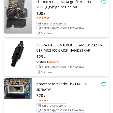
Uszkodzona a karta graficzna rtx
OBSE
2060 gigybyte bez chipu
100
zł
KUP TERAZ
CZĘSTO SPRZEDAJE
SPRZEDAJĄCY: OSOBA PRYWATNA
Mikołów
ZEBRA PASEK NA REKE SG-MC3123244-
01R MC3100 BRICK HANDSTRAP
129
zł
OFERTA Z
ALLEGRO
SPRZEDAJĄCY: OSOBA PRYWATNA
Mikołów
procesor intel srkt1 i5-11400h
OBSE
sprawny
320
zł
KUP TERAZ
CZĘSTO SPRZEDAJE
SPRZEDAJĄCY: OSOBA PRYWATNA