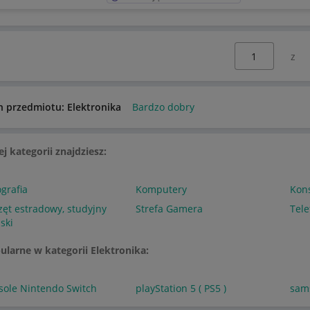
Wybierz stronę:
n przedmiotu: Elektronika
Bardzo dobry
ej kategorii znajdziesz:
ografia
Komputery
Kons
zęt estradowy, studyjny
Strefa Gamera
Tele
-ski
ularne w kategorii Elektronika:
sole Nintendo Switch
playStation 5 ( PS5 )
sam