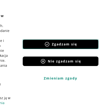
e w
ch
.
adanie
e i
Zgadzam się
h
nie
ikacja
nie
.
Nie zgadzam się
iania
Zmieniam zgody
e
sz ją w
nia