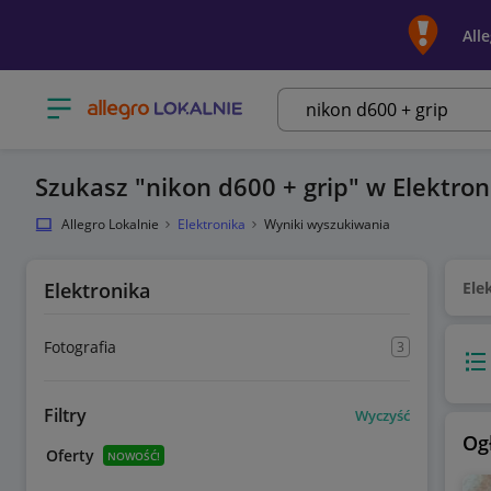
All
Otwórz menu z kategoriami
Szukasz
nikon d600 + grip
w Elektron
Allegro Lokalnie
Elektronika
Wyniki wyszukiwania
Elektronika
Ele
Fotografia
3
Wido
Filtry
Wyczyść
Og
Oferty
NOWOŚĆ!