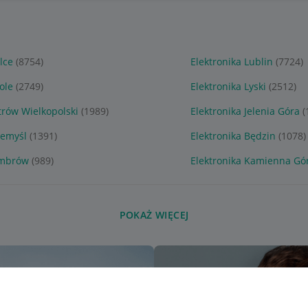
lce
(8754)
Elektronika Lublin
(7724)
ole
(2749)
Elektronika Lyski
(2512)
trów Wielkopolski
(1989)
Elektronika Jelenia Góra
(
zemyśl
(1391)
Elektronika Będzin
(1078)
ambrów
(989)
Elektronika Kamienna Gó
POKAŻ WIĘCEJ