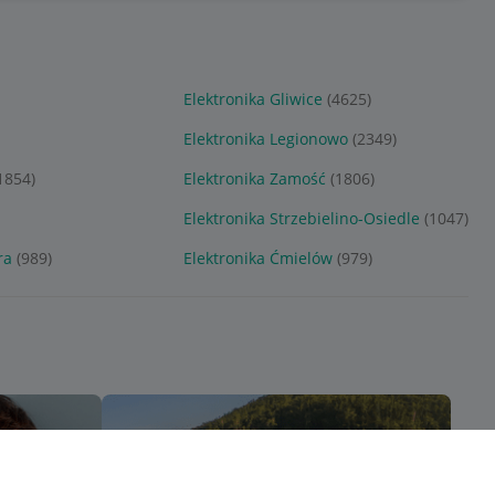
Elektronika Gliwice
(4625)
Elektronika Legionowo
(2349)
1854)
Elektronika Zamość
(1806)
Elektronika Strzebielino-Osiedle
(1047)
ra
(989)
Elektronika Ćmielów
(979)