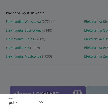
Podobne wyszukiwania
Elektronika Warszawa
(277144)
Elektronika Kie
Elektronika Sosnowiec
(3140)
Elektronika Op
Elektronika Elbląg
(2009)
Elektronika Os
Elektronika Ełk
(1719)
Elektronika Pr
Elektronika Mysłowice
(1000)
Elektronika Z
język