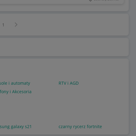
Następna strona
z
1
ole i automaty
RTV i AGD
fony i Akcesoria
sung galaxy s21
czarny rycerz fortnite