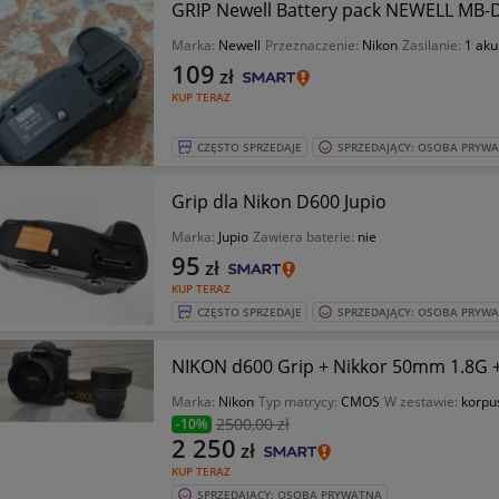
GRIP Newell Battery pack NEWELL MB-
Marka:
Newell
Przeznaczenie:
Nikon
Zasilanie:
1 ak
109
zł
KUP TERAZ
CZĘSTO SPRZEDAJE
SPRZEDAJĄCY: OSOBA PRYW
Grip dla Nikon D600 Jupio
Marka:
Jupio
Zawiera baterie:
nie
95
zł
KUP TERAZ
CZĘSTO SPRZEDAJE
SPRZEDAJĄCY: OSOBA PRYW
NIKON d600 Grip + Nikkor 50mm 1.8G
Marka:
Nikon
Typ matrycy:
CMOS
W zestawie:
korpu
2500
,00 zł
-10%
2 250
zł
KUP TERAZ
SPRZEDAJĄCY: OSOBA PRYWATNA