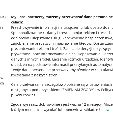
SDK)
My i nasi partnerzy możemy przetwarzać dane personaln
celach:
że
Przechowywanie informacji na urządzeniu lub dostęp do ni
Spersonalizowane reklamy i treści, pomiar reklam i treści, b
odbiorców i ulepszanie usług
.
Zapewnienie bezpieczeństwa,
zapobieganie oszustwom i naprawianie błędów
.
Dostarczani
prezentowanie reklam i treści
.
Zapisanie decyzji dotyczącyc
prywatności oraz informowanie o nich
.
Dopasowanie i łącze
danych z innych źródeł
.
Łączenie różnych urządzeń
.
Identyf
urządzeń na podstawie informacji przesyłanych automatycz
rawne
Pobierz aplikację
Twoje dane personalne przetwarzamy również w celu ułatw
korzystania z naszych stron
zw.
ach
Cele przetwarzania szczegółowo opisane są w ustawieniach
 "cookies"
dostępnych pod przyciskiem: “ZMIENIAM ZGODY” i w Polityc
plików cookies.
ów "cookies"
Zgodę wyrażasz dobrowolnie i jest ważna 12 miesięcy. Może
okalizacji
każdym momencie wycofać lub ponowić w zakładce
Ustawie