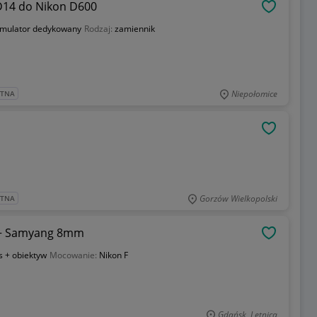
D14 do Nikon D600
OBSERWU
umulator dedykowany
Rodzaj:
zamiennik
Niepołomice
ATNA
OBSERWU
Gorzów Wielkopolski
ATNA
 + Samyang 8mm
OBSERWU
s + obiektyw
Mocowanie:
Nikon F
Gdańsk, Letnica