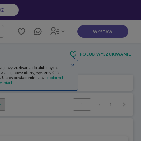
DŹ
WYSTAW
kaj
POLUB WYSZUKIWANIE
Zamknij wskazówkę
oje wyszukiwania do ulubionych.
wią się nowe oferty, wyślemy Ci je
. Ustaw powiadomienia w
ulubionych
waniach
.
Wybierz stronę:
Następna 
z
1