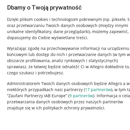
Dbamy o Twoją prywatność
Dzięki plikom cookies i technologiom pokrewnym
(np. piksele, 
oraz przetwarzaniu Twoich danych osobowych
(między innymi
unikalne identyfikatory, dane przeglądarki)
, możemy zapewnić, 
dopasujemy do Ciebie wyświetlane treści.
Wyrażając zgodę na przechowywanie informacji na urządzeniu
końcowym lub dostęp do nich i przetwarzanie danych (w tym w
obszarze profilowania, analiz rynkowych i statystycznych)
sprawiasz, że łatwiej będzie odnaleźć Ci w Allegro dokładnie to,
Nawigacja
czego szukasz i potrzebujesz.
Przydatne informacje
Informacje p
Administratorem Twoich danych osobowych będzie Allegro a w
niektórych przypadkach nasi partnerzy (
17
partnerów
), w tym t
Jak to działa
Regulamin
“Zaufani Partnerzy IAB Europe” (
9
partnerów
). Informacja o cel
Napisz do nas
Polityka plików
przetwarzania danych osobowych przez naszych partnerów
znajduje się w ich politykach ochrony prywatności.
Allegro Gadane dla sprzedających
Ustawienia plik
Allegro Gadane dla kupujących
Udostępnianie l