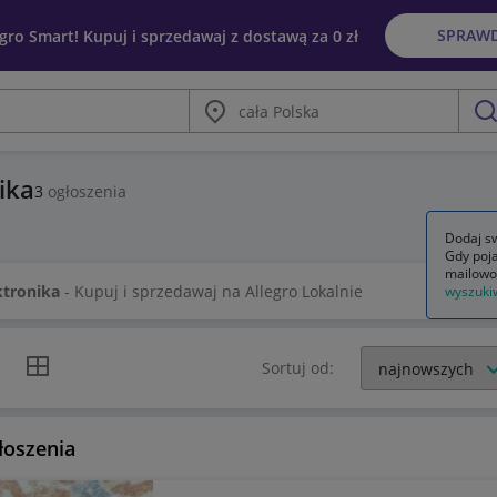
SPRAW
egro Smart! Kupuj i sprzedawaj z dostawą za 0 zł
Miasto
szu
ika
3
ogłoszenia
Dodaj sw
Gdy poja
mailowo
ktronika
- Kupuj i sprzedawaj na Allegro Lokalnie
wyszuki
k listy
Widok siatki
Sortuj od:
łoszenia