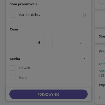
Stan przedmiotu
Bardzo dobry
3
Cena
Sta
zł
–
zł
W t
Marka
Fot
Newell
Spr
i DJ
Jupio
Pop
POKAŻ WYNIKI
kon