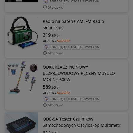
SPRZEDAJĄCY: OSOBA PRYWATNA
Skórzewo
Radio na baterie AM, FM Radio
słoneczne
319
,89
zł
OFERTA Z
ALLEGRO
SPRZEDAJĄCY: OSOBA PRYWATNA
Skórzewo
ODKURZACZ PIONOWY
BEZPRZEWODOWY RĘCZNY MBYULO
MOCNY 600W
589
,90
zł
OFERTA Z
ALLEGRO
SPRZEDAJĄCY: OSOBA PRYWATNA
Skórzewo
QDB-5A Tester Czujników
Samochodowych Oscyloskop Multimetr
314