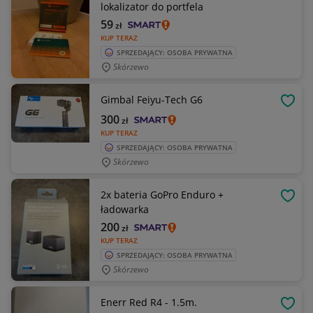
lokalizator do portfela
59
zł
KUP TERAZ
SPRZEDAJĄCY: OSOBA PRYWATNA
Skórzewo
Gimbal Feiyu-Tech G6
OBSE
300
zł
KUP TERAZ
SPRZEDAJĄCY: OSOBA PRYWATNA
Skórzewo
2x bateria GoPro Enduro +
OBSE
ładowarka
200
zł
KUP TERAZ
SPRZEDAJĄCY: OSOBA PRYWATNA
Skórzewo
Enerr Red R4 - 1.5m.
OBSE