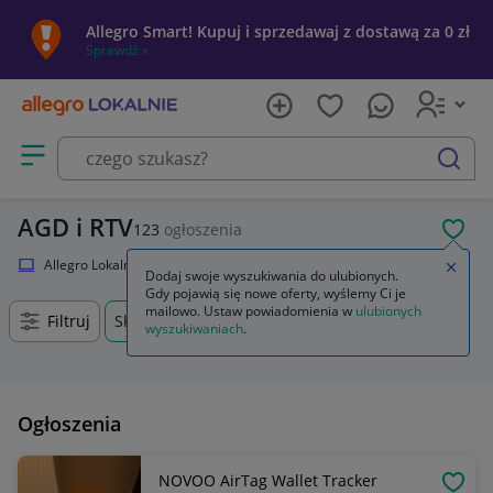
Allegro Smart! Kupuj i sprzedawaj z dostawą za 0 zł
Sprawdź »
Otwórz menu z kategoriami
szukaj
AGD i RTV
123
ogłoszenia
POL
Allegro Lokalnie
Elektronika
RTV i AGD
Zamkn
Dodaj swoje wyszukiwania do ulubionych.
Gdy pojawią się nowe oferty, wyślemy Ci je
mailowo. Ustaw powiadomienia w
ulubionych
Filtruj
Skórzewo, Wielkopolskie, +0 km
wyszukiwaniach
.
Ogłoszenia
NOVOO AirTag Wallet Tracker
OBSE