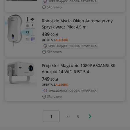
SPRZEDAJĄCY: OSOBA PRYWATNA
Skórzewo
Robot do Mycia Okien Automatyczny
Spryskiwacz Pilot 4,5 m
489
,90
zł
OFERTA Z
ALLEGRO
SPRZEDAJĄCY: OSOBA PRYWATNA
Skórzewo
Projektor Magcubic 1080P 650ANSI 8K
Android 14 WiFi 6 BT 5.4
749
,90
zł
OFERTA Z
ALLEGRO
SPRZEDAJĄCY: OSOBA PRYWATNA
Skórzewo
Wybierz stronę:
Następna strona
z
3