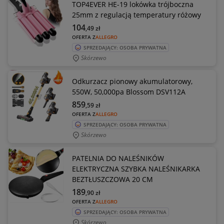
TOP4EVER HE-19 lokówka trójboczna
25mm z regulacją temperatury różowy
104
,49
zł
OFERTA Z
ALLEGRO
SPRZEDAJĄCY: OSOBA PRYWATNA
Skórzewo
Odkurzacz pionowy akumulatorowy,
550W, 50,000pa Blossom DSV112A
859
,59
zł
OFERTA Z
ALLEGRO
SPRZEDAJĄCY: OSOBA PRYWATNA
Skórzewo
PATELNIA DO NALEŚNIKÓW
ELEKTRYCZNA SZYBKA NALEŚNIKARKA
BEZTŁUSZCZOWA 20 CM
189
,90
zł
OFERTA Z
ALLEGRO
SPRZEDAJĄCY: OSOBA PRYWATNA
Skórzewo