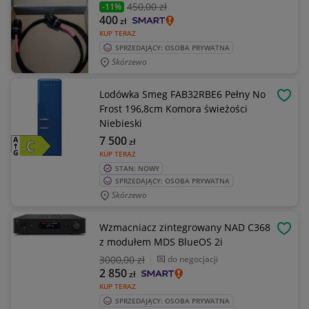
450
,00 zł
-11%
400
zł
KUP TERAZ
SPRZEDAJĄCY: OSOBA PRYWATNA
Skórzewo
Lodówka Smeg FAB32RBE6 Pełny No
OBSE
Frost 196,8cm Komora świeżości
Niebieski
7 500
zł
KUP TERAZ
STAN: NOWY
SPRZEDAJĄCY: OSOBA PRYWATNA
Skórzewo
Wzmacniacz zintegrowany NAD C368
OBSE
z modułem MDS BlueOS 2i
3000
,00 zł
do negocjacji
2 850
zł
KUP TERAZ
SPRZEDAJĄCY: OSOBA PRYWATNA