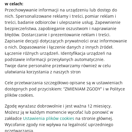
w celach:
Allegro Gadane dla sprzedających
Przechowywanie informacji na urządzeniu lub dostęp do
Allegro Gadane dla kupujących
nich
.
Spersonalizowane reklamy i treści, pomiar reklam i
treści, badanie odbiorców i ulepszanie usług
.
Zapewnienie
Mapa miejscowości
bezpieczeństwa, zapobieganie oszustwom i naprawianie
błędów
.
Dostarczanie i prezentowanie reklam i treści
.
Informacje prawne
Zapisanie decyzji dotyczących prywatności oraz informowanie
o nich
.
Dopasowanie i łączenie danych z innych źródeł
.
Regulamin
Łączenie różnych urządzeń
.
Identyfikacja urządzeń na
podstawie informacji przesyłanych automatycznie
.
Polityka plików "cookies"
Twoje dane personalne przetwarzamy również w celu
ułatwiania korzystania z naszych stron
Ustawienia plików "cookies"
Cele przetwarzania szczegółowo opisane są w ustawieniach
Udostępnianie lokalizacji
dostępnych pod przyciskiem: “ZMIENIAM ZGODY” i w Polityce
Informacje dla Aktu o Usługach Cyfrowych
plików cookies.
Zgodę wyrażasz dobrowolnie i jest ważna 12 miesięcy.
Pobierz aplikację
Możesz ją w każdym momencie wycofać lub ponowić w
zakładce
Ustawienia plików cookies
na stronie głównej.
Wycofanie zgody nie wpływa na legalność uprzedniego
przetwarzania.