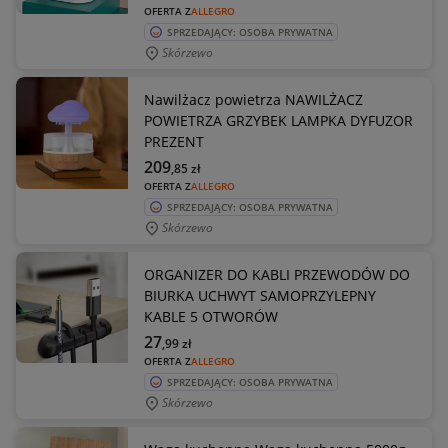
OFERTA Z
ALLEGRO
SPRZEDAJĄCY: OSOBA PRYWATNA
Skórzewo
Nawilżacz powietrza NAWILŻACZ
POWIETRZA GRZYBEK LAMPKA DYFUZOR
PREZENT
209
,85
zł
OFERTA Z
ALLEGRO
SPRZEDAJĄCY: OSOBA PRYWATNA
Skórzewo
ORGANIZER DO KABLI PRZEWODÓW DO
BIURKA UCHWYT SAMOPRZYLEPNY
KABLE 5 OTWORÓW
27
,99
zł
OFERTA Z
ALLEGRO
SPRZEDAJĄCY: OSOBA PRYWATNA
Skórzewo