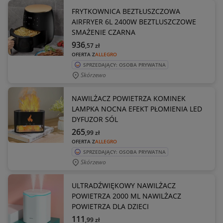
FRYTKOWNICA BEZTŁUSZCZOWA
AIRFRYER 6L 2400W BEZTLUSZCZOWE
SMAŻENIE CZARNA
936
,57
zł
OFERTA Z
ALLEGRO
SPRZEDAJĄCY: OSOBA PRYWATNA
Skórzewo
NAWILŻACZ POWIETRZA KOMINEK
LAMPKA NOCNA EFEKT PŁOMIENIA LED
DYFUZOR SÓL
265
,99
zł
OFERTA Z
ALLEGRO
SPRZEDAJĄCY: OSOBA PRYWATNA
Skórzewo
ULTRADŹWIĘKOWY NAWILŻACZ
POWIETRZA 2000 ML NAWILŻACZ
POWIETRZA DLA DZIECI
111
,99
zł