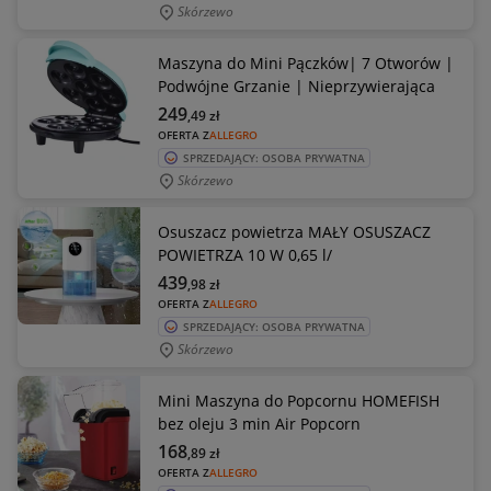
Skórzewo
Maszyna do Mini Pączków| 7 Otworów |
Podwójne Grzanie | Nieprzywierająca
249
,49
zł
OFERTA Z
ALLEGRO
SPRZEDAJĄCY: OSOBA PRYWATNA
Skórzewo
Osuszacz powietrza MAŁY OSUSZACZ
POWIETRZA 10 W 0,65 l/
439
,98
zł
OFERTA Z
ALLEGRO
SPRZEDAJĄCY: OSOBA PRYWATNA
Skórzewo
Mini Maszyna do Popcornu HOMEFISH
bez oleju 3 min Air Popcorn
168
,89
zł
OFERTA Z
ALLEGRO