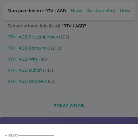
Stan przedmiotu: RTV i AGD
Nowy
Bardzo dobry
Używany
Zobacz w innej lokalizacji
"RTV i AGD"
RTV i AGD Przeźmierowo
(293)
RTV i AGD Komorniki
(213)
RTV i AGD Wiry
(80)
RTV i AGD Luboń
(145)
RTV i AGD Dopiewo
(62)
POKAŻ WIĘCEJ
język