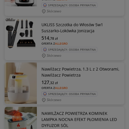
SPRZEDAJĄCY: OSOBA PRYWATNA
Skórzewo
UKLISS Szczotka do Włosów 5w1
Suszarko-Lokówka Jonizacja
514
,78
zł
OFERTA Z
ALLEGRO
SPRZEDAJĄCY: OSOBA PRYWATNA
Skórzewo
Nawilżacz Powietrza, 1.3 L z 2 Otworami,
Nawilżacz Powietrza
127
,32
zł
OFERTA Z
ALLEGRO
SPRZEDAJĄCY: OSOBA PRYWATNA
Skórzewo
NAWILŻACZ POWIETRZA KOMINEK
LAMPKA NOCNA EFEKT PŁOMIENIA LED
DYFUZOR SÓL