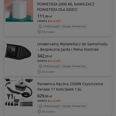
POWIETRZA 2000 ML NAWILŻACZ
POWIETRZA DLA DZIECI
111
,99
zł
OFERTA Z
ALLEGRO
SPRZEDAJĄCY: OSOBA PRYWATNA
Skórzewo
Uniwersalny Wyświetlacz do Samochodu
– Bezpieczna Jazda i Pełna Kontrola
342
,29
zł
OFERTA Z
ALLEGRO
SPRZEDAJĄCY: OSOBA PRYWATNA
Skórzewo
Parownica Ręczna 2500W Czyszczenie
Parowe 17 Końcówek 1.6L
629
,86
zł
OFERTA Z
ALLEGRO
SPRZEDAJĄCY: OSOBA PRYWATNA
Skórzewo