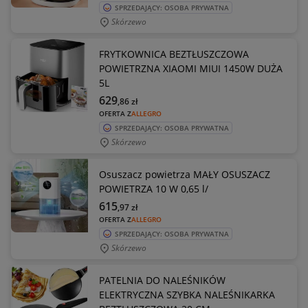
SPRZEDAJĄCY: OSOBA PRYWATNA
Skórzewo
FRYTKOWNICA BEZTŁUSZCZOWA
POWIETRZNA XIAOMI MIUI 1450W DUŻA
5L
629
,86
zł
OFERTA Z
ALLEGRO
SPRZEDAJĄCY: OSOBA PRYWATNA
Skórzewo
Osuszacz powietrza MAŁY OSUSZACZ
POWIETRZA 10 W 0,65 l/
615
,97
zł
OFERTA Z
ALLEGRO
SPRZEDAJĄCY: OSOBA PRYWATNA
Skórzewo
PATELNIA DO NALEŚNIKÓW
ELEKTRYCZNA SZYBKA NALEŚNIKARKA