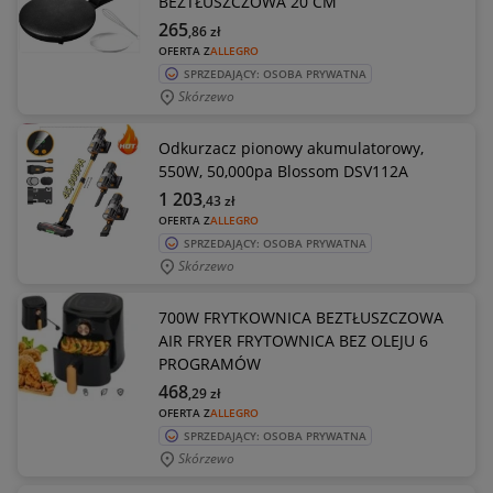
BEZTŁUSZCZOWA 20 CM
265
,86
zł
OFERTA Z
ALLEGRO
SPRZEDAJĄCY: OSOBA PRYWATNA
Skórzewo
Odkurzacz pionowy akumulatorowy,
550W, 50,000pa Blossom DSV112A
1 203
,43
zł
OFERTA Z
ALLEGRO
SPRZEDAJĄCY: OSOBA PRYWATNA
Skórzewo
700W FRYTKOWNICA BEZTŁUSZCZOWA
AIR FRYER FRYTOWNICA BEZ OLEJU 6
PROGRAMÓW
468
,29
zł
OFERTA Z
ALLEGRO
SPRZEDAJĄCY: OSOBA PRYWATNA
Skórzewo