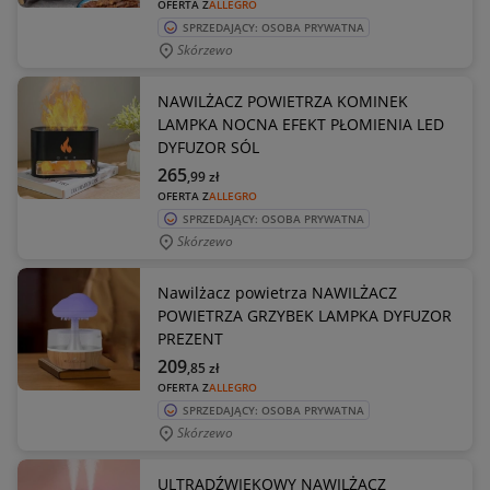
OFERTA Z
ALLEGRO
SPRZEDAJĄCY: OSOBA PRYWATNA
Skórzewo
NAWILŻACZ POWIETRZA KOMINEK
LAMPKA NOCNA EFEKT PŁOMIENIA LED
DYFUZOR SÓL
265
,99
zł
OFERTA Z
ALLEGRO
SPRZEDAJĄCY: OSOBA PRYWATNA
Skórzewo
Nawilżacz powietrza NAWILŻACZ
POWIETRZA GRZYBEK LAMPKA DYFUZOR
PREZENT
209
,85
zł
OFERTA Z
ALLEGRO
SPRZEDAJĄCY: OSOBA PRYWATNA
Skórzewo
ULTRADŹWIĘKOWY NAWILŻACZ