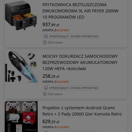
FRYTKOWNICA BEZTŁUSZCZOWA
DWUKOMOROWA 9L AIR FRYER 2000W
10 PROGRAMÓW LED
937
,99
zł
OFERTA Z
ALLEGRO
SPRZEDAJĄCY: OSOBA PRYWATNA
Skórzewo
MOCNY ODKURZACZ SAMOCHODOWY
BEZPRZEWODOWY AKUMULATOROWY
120W HEPA +końcówki
258
,29
zł
OFERTA Z
ALLEGRO
SPRZEDAJĄCY: OSOBA PRYWATNA
Skórzewo
Projektor z systemem Android Grami
Retro + 2 Pady 20000 Gier Konsola Retro
629
,29
zł
OFERTA Z
ALLEGRO