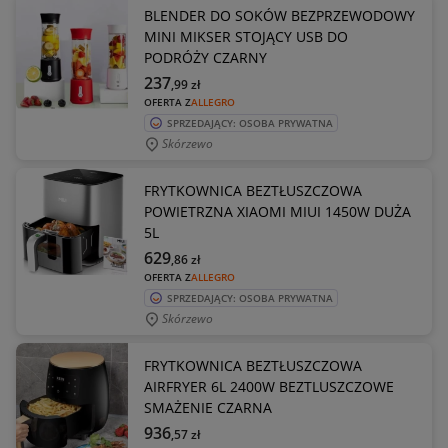
BLENDER DO SOKÓW BEZPRZEWODOWY
MINI MIKSER STOJĄCY USB DO
PODRÓŻY CZARNY
237
,99
zł
OFERTA Z
ALLEGRO
SPRZEDAJĄCY: OSOBA PRYWATNA
Skórzewo
FRYTKOWNICA BEZTŁUSZCZOWA
POWIETRZNA XIAOMI MIUI 1450W DUŻA
5L
629
,86
zł
OFERTA Z
ALLEGRO
SPRZEDAJĄCY: OSOBA PRYWATNA
Skórzewo
FRYTKOWNICA BEZTŁUSZCZOWA
AIRFRYER 6L 2400W BEZTLUSZCZOWE
SMAŻENIE CZARNA
936
,57
zł