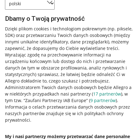
Dbamy o Twoją prywatność
Dzięki plikom cookies i technologiom pokrewnym
(np. piksele,
SDK)
oraz przetwarzaniu Twoich danych osobowych
(między
innymi unikalne identyfikatory, dane przeglądarki)
, możemy
zapewnić, że dopasujemy do Ciebie wyświetlane treści.
Wyrażając zgodę na przechowywanie informacji na
urządzeniu końcowym lub dostęp do nich i przetwarzanie
danych (w tym w obszarze profilowania, analiz rynkowych i
statystycznych) sprawiasz, że łatwiej będzie odnaleźć Ci w
Allegro dokładnie to, czego szukasz i potrzebujesz.
Administratorem Twoich danych osobowych będzie Allegro a
w niektórych przypadkach nasi partnerzy (
17
partnerów
), w
tym tzw. “Zaufani Partnerzy IAB Europe” (
9
partnerów
).
Przydatne informacje
Informacja o celach przetwarzania danych osobowych przez
naszych partnerów znajduje się w ich politykach ochrony
prywatności.
Jak to działa
Napisz do nas
My i nasi partnerzy możemy przetwarzać dane personalne