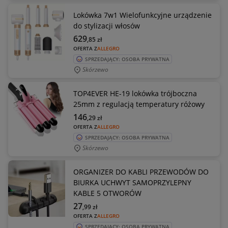
Lokówka 7w1 Wielofunkcyjne urządzenie
do stylizacji włosów
629
,85
zł
OFERTA Z
ALLEGRO
SPRZEDAJĄCY: OSOBA PRYWATNA
Skórzewo
TOP4EVER HE-19 lokówka trójboczna
25mm z regulacją temperatury różowy
146
,29
zł
OFERTA Z
ALLEGRO
SPRZEDAJĄCY: OSOBA PRYWATNA
Skórzewo
ORGANIZER DO KABLI PRZEWODÓW DO
BIURKA UCHWYT SAMOPRZYLEPNY
KABLE 5 OTWORÓW
27
,99
zł
OFERTA Z
ALLEGRO
SPRZEDAJĄCY: OSOBA PRYWATNA