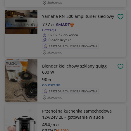
Skórzewo
Yamaha RN-500 amplituner sieciowy
OBSE
777
zł
LICYTACJA
02:02:52
do końca
0 osób licytuje
SPRZEDAJĄCY: OSOBA PRYWATNA
Skórzewo
Blender kielichowy szklany quigg
OBSE
600 W
90
zł
OGŁOSZENIE
SPRZEDAJĄCY: OSOBA PRYWATNA
Skórzewo
Przenośna kuchenka samochodowa
12V/24V 2L – gotowanie w aucie
494
,19
zł
OFERTA Z
ALLEGRO