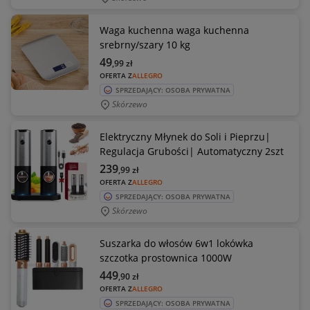
Waga kuchenna waga kuchenna
srebrny/szary 10 kg
49
,99
zł
OFERTA Z
ALLEGRO
SPRZEDAJĄCY: OSOBA PRYWATNA
Skórzewo
Elektryczny Młynek do Soli i Pieprzu|
Regulacja Grubości| Automatyczny 2szt
239
,99
zł
OFERTA Z
ALLEGRO
SPRZEDAJĄCY: OSOBA PRYWATNA
Skórzewo
Suszarka do włosów 6w1 lokówka
szczotka prostownica 1000W
449
,90
zł
OFERTA Z
ALLEGRO
SPRZEDAJĄCY: OSOBA PRYWATNA