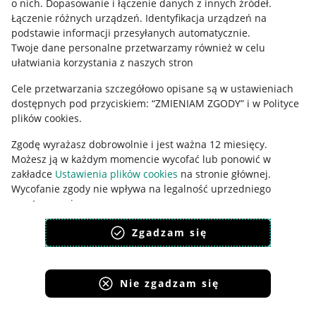
o nich
.
Dopasowanie i łączenie danych z innych źródeł
.
Polityka plików "cookies"
Łączenie różnych urządzeń
.
Identyfikacja urządzeń na
Ustawienia plików "cookies"
podstawie informacji przesyłanych automatycznie
.
Twoje dane personalne przetwarzamy również w celu
Udostępnianie lokalizacji
ułatwiania korzystania z naszych stron
Informacje dla Aktu o Usługach Cyfrowych
Cele przetwarzania szczegółowo opisane są w ustawieniach
dostępnych pod przyciskiem: “ZMIENIAM ZGODY” i w Polityce
Pobierz aplikację
plików cookies.
Zgodę wyrażasz dobrowolnie i jest ważna 12 miesięcy.
Możesz ją w każdym momencie wycofać lub ponowić w
zakładce
Ustawienia plików cookies
na stronie głównej.
Wycofanie zgody nie wpływa na legalność uprzedniego
przetwarzania.
polityka plików cookies
polityka ochrony prywatności
Zgadzam się
Nie zgadzam się
Korzystanie z serwisu oznacza akceptację
regulaminu
.