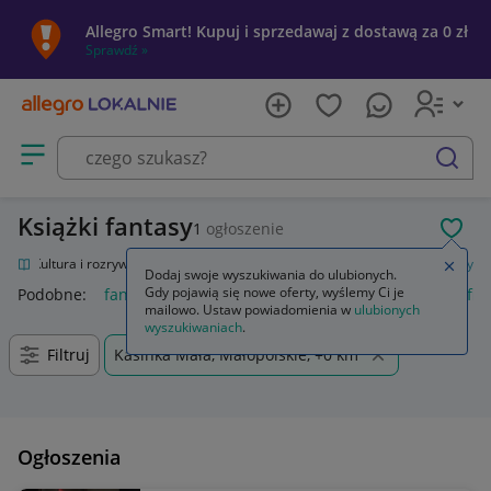
Allegro Smart! Kupuj i sprzedawaj z dostawą za 0 zł
Sprawdź »
Otwórz menu z kategoriami
szukaj
Książki fantasy
1
ogłoszenie
POL
nie
Kultura i rozrywka
Książki
Fantasy, science fiction, horror
Fantasy
Zamkn
Dodaj swoje wyszukiwania do ulubionych.
Gdy pojawią się nowe oferty, wyślemy Ci je
Podobne:
fantasy
final fantasy
final fantasy vii rebirth
fin
mailowo. Ustaw powiadomienia w
ulubionych
wyszukiwaniach
.
Filtruj
Kasinka Mała, Małopolskie, +0 km
Ogłoszenia