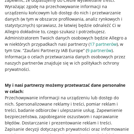
zapewnić, że dopasujemy do Ciebie wyświetlane treści.
Wyrażając zgodę na przechowywanie informacji na
urządzeniu końcowym lub dostęp do nich i przetwarzanie
danych (w tym w obszarze profilowania, analiz rynkowych i
statystycznych) sprawiasz, że łatwiej będzie odnaleźć Ci w
Allegro dokładnie to, czego szukasz i potrzebujesz.
Administratorem Twoich danych osobowych będzie Allegro a
Przydatne informacje
w niektórych przypadkach nasi partnerzy (
17
partnerów
), w
tym tzw. “Zaufani Partnerzy IAB Europe” (
9
partnerów
).
Jak to działa
Informacja o celach przetwarzania danych osobowych przez
naszych partnerów znajduje się w ich politykach ochrony
Napisz do nas
prywatności.
Allegro Gadane dla sprzedających
My i nasi partnerzy możemy przetwarzać dane personalne
Allegro Gadane dla kupujących
w celach:
Przechowywanie informacji na urządzeniu lub dostęp do
Mapa miejscowości
nich
.
Spersonalizowane reklamy i treści, pomiar reklam i
treści, badanie odbiorców i ulepszanie usług
.
Zapewnienie
Informacje prawne
bezpieczeństwa, zapobieganie oszustwom i naprawianie
błędów
.
Dostarczanie i prezentowanie reklam i treści
.
Regulamin
Zapisanie decyzji dotyczących prywatności oraz informowanie