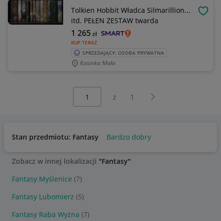
Tolkien Hobbit Władca Silmarillion...
OBSE
itd. PEŁEN ZESTAW twarda
1 265
zł
KUP TERAZ
SPRZEDAJĄCY: OSOBA PRYWATNA
Kasinka Mała
Wybierz stronę:
Następna strona
z
1
Stan przedmiotu: Fantasy
Bardzo dobry
Zobacz w innej lokalizacji
"Fantasy"
Fantasy Myślenice
(7)
Fantasy Lubomierz
(5)
Fantasy Raba Wyżna
(7)