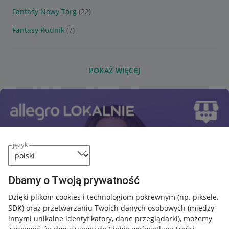
Fantasy Nowy Targ
(22)
Fantasy Rudnik
(7)
POKAŻ WIĘCEJ
język
Dbamy o Twoją prywatność
Dzięki plikom cookies i technologiom pokrewnym
(np. piksele,
SDK)
oraz przetwarzaniu Twoich danych osobowych
(między
innymi unikalne identyfikatory, dane przeglądarki)
, możemy