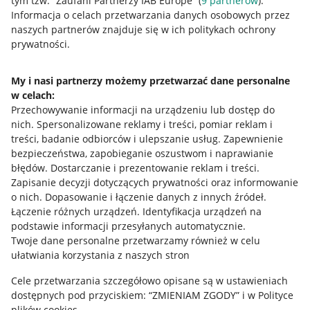
tym tzw. “Zaufani Partnerzy IAB Europe” (
9
partnerów
).
Przydatne informacje
Informacja o celach przetwarzania danych osobowych przez
naszych partnerów znajduje się w ich politykach ochrony
prywatności.
Jak to działa
Napisz do nas
My i nasi partnerzy możemy przetwarzać dane personalne
w celach:
Allegro Gadane dla sprzedających
Przechowywanie informacji na urządzeniu lub dostęp do
Allegro Gadane dla kupujących
nich
.
Spersonalizowane reklamy i treści, pomiar reklam i
treści, badanie odbiorców i ulepszanie usług
.
Zapewnienie
Mapa miejscowości
bezpieczeństwa, zapobieganie oszustwom i naprawianie
błędów
.
Dostarczanie i prezentowanie reklam i treści
.
Informacje prawne
Zapisanie decyzji dotyczących prywatności oraz informowanie
o nich
.
Dopasowanie i łączenie danych z innych źródeł
.
Regulamin
Łączenie różnych urządzeń
.
Identyfikacja urządzeń na
podstawie informacji przesyłanych automatycznie
.
Polityka plików "cookies"
Twoje dane personalne przetwarzamy również w celu
ułatwiania korzystania z naszych stron
Ustawienia plików "cookies"
Cele przetwarzania szczegółowo opisane są w ustawieniach
Udostępnianie lokalizacji
dostępnych pod przyciskiem: “ZMIENIAM ZGODY” i w Polityce
Informacje dla Aktu o Usługach Cyfrowych
plików cookies.