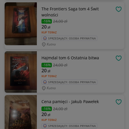
The Frontiers Saga tom 4 Świt
OBSE
wolności
24
,00 zł
-16%
20
zł
KUP TERAZ
SPRZEDAJĄCY: OSOBA PRYWATNA
Kutno
Hajmdal tom 6 Ostatnia bitwa
OBSE
24
,00 zł
-16%
20
zł
KUP TERAZ
SPRZEDAJĄCY: OSOBA PRYWATNA
Kutno
Cena pamięci - Jakub Pawełek
OBSE
24
,00 zł
-16%
20
zł
KUP TERAZ
SPRZEDAJĄCY: OSOBA PRYWATNA