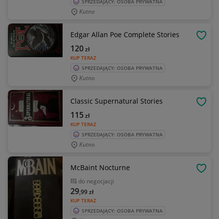
SPRZEDAJĄCY: OSOBA PRYWATNA
Kutno
Edgar Allan Poe Complete Stories
OBSE
120
zł
KUP TERAZ
SPRZEDAJĄCY: OSOBA PRYWATNA
Kutno
Classic Supernatural Stories
OBSE
115
zł
KUP TERAZ
SPRZEDAJĄCY: OSOBA PRYWATNA
Kutno
McBaint Nocturne
OBSE
do negocjacji
29
,99
zł
KUP TERAZ
SPRZEDAJĄCY: OSOBA PRYWATNA