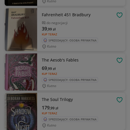
Kutno
Fahrenheit 451 Bradbury
OBSE
do negocjacji
39
,99
zł
KUP TERAZ
SPRZEDAJĄCY: OSOBA PRYWATNA
Kutno
The Aesob's Fables
OBSE
69
,99
zł
KUP TERAZ
SPRZEDAJĄCY: OSOBA PRYWATNA
Kutno
The Soul Trilogy
OBSE
179
,99
zł
KUP TERAZ
SPRZEDAJĄCY: OSOBA PRYWATNA
Kutno