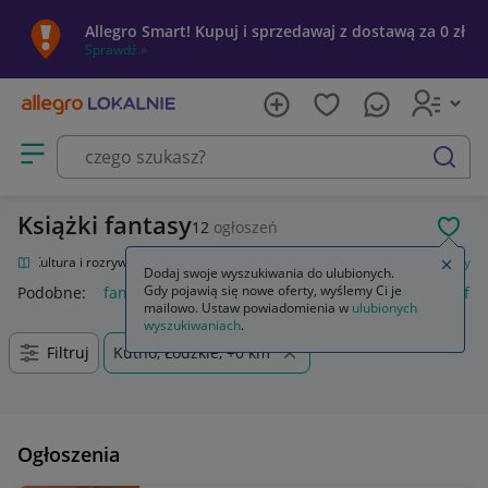
Allegro Smart! Kupuj i sprzedawaj z dostawą za 0 zł
Sprawdź »
Otwórz menu z kategoriami
szukaj
Książki fantasy
12
ogłoszeń
POL
nie
Kultura i rozrywka
Książki
Fantasy, science fiction, horror
Fantasy
Zamkn
Dodaj swoje wyszukiwania do ulubionych.
Gdy pojawią się nowe oferty, wyślemy Ci je
Podobne:
fantasy
final fantasy
final fantasy vii rebirth
fin
mailowo. Ustaw powiadomienia w
ulubionych
wyszukiwaniach
.
Filtruj
Kutno, Łódzkie, +0 km
Ogłoszenia