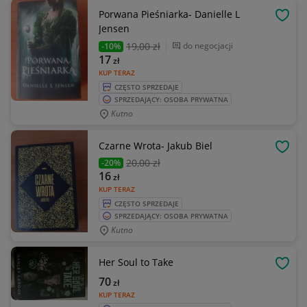
Porwana Pieśniarka- Danielle L
OBSE
Jensen
19
,00 zł
do negocjacji
-10%
17
zł
KUP TERAZ
CZĘSTO SPRZEDAJE
SPRZEDAJĄCY: OSOBA PRYWATNA
Kutno
Czarne Wrota- Jakub Biel
OBSE
20
,00 zł
-20%
16
zł
KUP TERAZ
CZĘSTO SPRZEDAJE
SPRZEDAJĄCY: OSOBA PRYWATNA
Kutno
Her Soul to Take
OBSE
70
zł
KUP TERAZ