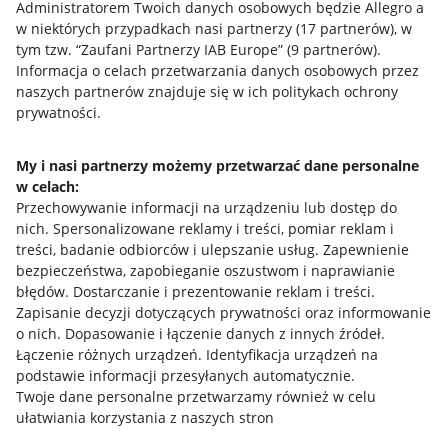
Administratorem Twoich danych osobowych będzie Allegro a
w niektórych przypadkach nasi partnerzy (
17
partnerów
), w
tym tzw. “Zaufani Partnerzy IAB Europe” (
9
partnerów
).
Przydatne informacje
Informacja o celach przetwarzania danych osobowych przez
naszych partnerów znajduje się w ich politykach ochrony
prywatności.
Jak to działa
Napisz do nas
My i nasi partnerzy możemy przetwarzać dane personalne
w celach:
Allegro Gadane dla sprzedających
Przechowywanie informacji na urządzeniu lub dostęp do
Allegro Gadane dla kupujących
nich
.
Spersonalizowane reklamy i treści, pomiar reklam i
treści, badanie odbiorców i ulepszanie usług
.
Zapewnienie
Mapa miejscowości
bezpieczeństwa, zapobieganie oszustwom i naprawianie
błędów
.
Dostarczanie i prezentowanie reklam i treści
.
Informacje prawne
Zapisanie decyzji dotyczących prywatności oraz informowanie
o nich
.
Dopasowanie i łączenie danych z innych źródeł
.
Regulamin
Łączenie różnych urządzeń
.
Identyfikacja urządzeń na
podstawie informacji przesyłanych automatycznie
.
Polityka plików "cookies"
Twoje dane personalne przetwarzamy również w celu
ułatwiania korzystania z naszych stron
Ustawienia plików "cookies"