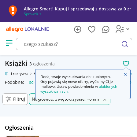
Allegro Smart! Kupuj i sprzedawaj z dostawą za 0 zł
Sprawdź »
Otwórz menu z kategoriami
szukaj
Książki
3
ogłoszenia
POL
ultura i rozrywka
Książki
Fantasy, science fiction, horror
Science fiction
Zamkn
Dodaj swoje wyszukiwania do ulubionych.
Gdy pojawią się nowe oferty, wyślemy Ci je
Podobne:
science fiction
fantasy science fiction
fantasy scie
mailowo. Ustaw powiadomienia w
ulubionych
wyszukiwaniach
.
Filtruj
Nagłowice, Świętokrzyskie, +0 km
Ogłoszenia