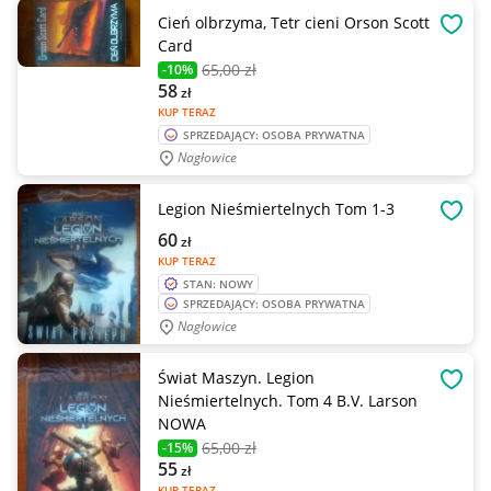
Cień olbrzyma, Tetr cieni Orson Scott
OBSE
Card
65
,00 zł
-10%
58
zł
KUP TERAZ
SPRZEDAJĄCY: OSOBA PRYWATNA
Nagłowice
Legion Nieśmiertelnych Tom 1-3
OBSE
60
zł
KUP TERAZ
STAN: NOWY
SPRZEDAJĄCY: OSOBA PRYWATNA
Nagłowice
Świat Maszyn. Legion
OBSE
Nieśmiertelnych. Tom 4 B.V. Larson
NOWA
65
,00 zł
-15%
55
zł
KUP TERAZ