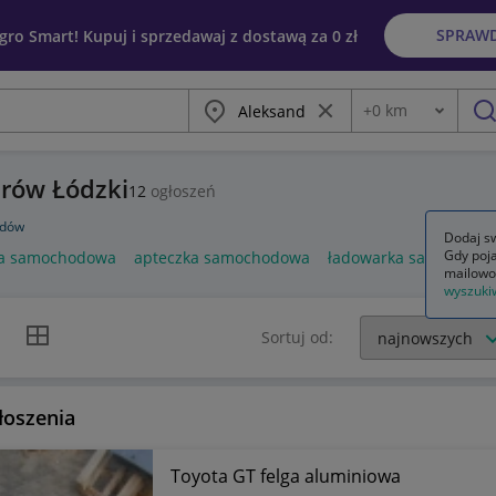
SPRAW
egro Smart! Kupuj i sprzedawaj z dostawą za 0 zł
Miasto
Wyczyść frazę
+
0
km
Odległość
szu
rów Łódzki
12
ogłoszeń
odów
Dodaj sw
Gdy poja
a samochodowa
apteczka samochodowa
ładowarka samochod
mailowo
wyszuki
k listy
Widok siatki
Sortuj od:
łoszenia
Toyota GT felga aluminiowa