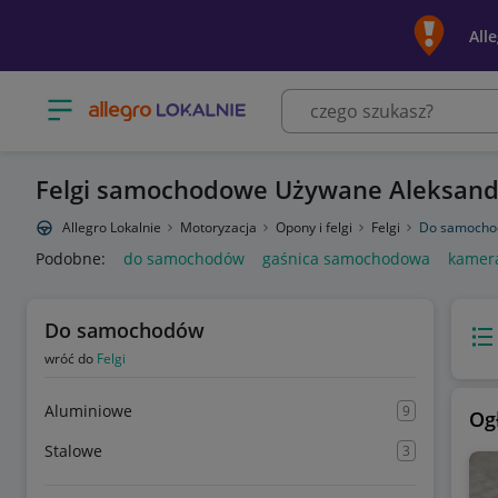
All
Otwórz menu z kategoriami
Felgi samochodowe Używane Aleksand
Allegro Lokalnie
Motoryzacja
Opony i felgi
Felgi
Do samoch
Podobne:
do samochodów
gaśnica samochodowa
kamer
Do samochodów
Wido
wróć do
Felgi
Aluminiowe
9
Og
Stalowe
3