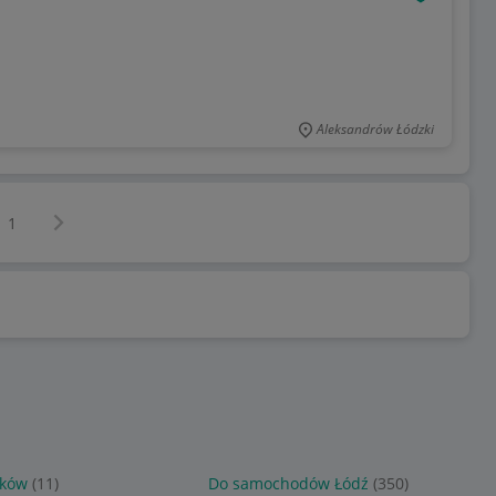
OBSERWU
Aleksandrów Łódzki
Następna strona
z
1
rków
(11)
Do samochodów Łódź
(350)