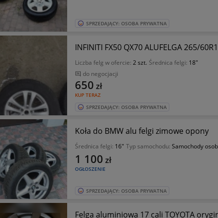
SPRZEDAJĄCY: OSOBA PRYWATNA
INFINITI FX50 QX70 ALUFELGA 265/60R
Liczba felg w ofercie:
2 szt.
Średnica felgi:
18"
do negocjacji
650
zł
KUP TERAZ
SPRZEDAJĄCY: OSOBA PRYWATNA
Koła do BMW alu felgi zimowe opony
Średnica felgi:
16"
Typ samochodu:
Samochody oso
1 100
zł
OGŁOSZENIE
SPRZEDAJĄCY: OSOBA PRYWATNA
Felga aluminiowa 17 cali TOYOTA orygi