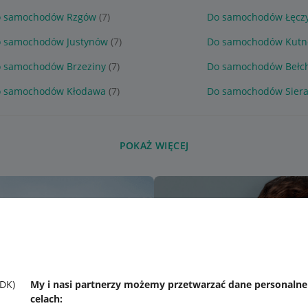
 samochodów Rzgów
(7)
Do samochodów Łęcz
 samochodów Justynów
(7)
Do samochodów Kutn
 samochodów Brzeziny
(7)
Do samochodów Bełc
 samochodów Kłodawa
(7)
Do samochodów Sier
POKAŻ WIĘCEJ
SDK)
My i nasi partnerzy możemy przetwarzać dane personaln
celach: