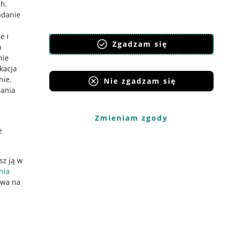
ch
.
adanie
e i
Zgadzam się
h
nie
ikacja
nie
.
Nie zgadzam się
iania
Zmieniam zgody
e
sz ją w
nia
ywa na