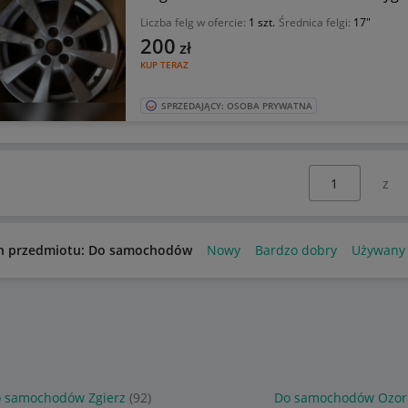
Liczba felg w ofercie:
1 szt.
Średnica felgi:
17"
200
zł
KUP TERAZ
SPRZEDAJĄCY: OSOBA PRYWATNA
Wybierz stronę:
n przedmiotu: Do samochodów
Nowy
Bardzo dobry
Używany
 samochodów Zgierz
(92)
Do samochodów Ozo