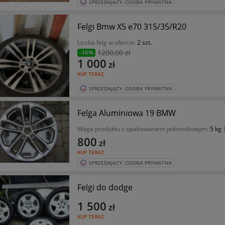
SPRZEDAJĄCY: OSOBA PRYWATNA
Felgi Bmw X5 e70 315/35/R20
Liczba felg w ofercie:
2 szt.
1200
,00 zł
-16%
1 000
zł
KUP TERAZ
SPRZEDAJĄCY: OSOBA PRYWATNA
Felga Aluminiowa 19 BMW
Waga produktu z opakowaniem jednostkowym:
5 kg
800
zł
KUP TERAZ
SPRZEDAJĄCY: OSOBA PRYWATNA
Felgi do dodge
1 500
zł
KUP TERAZ