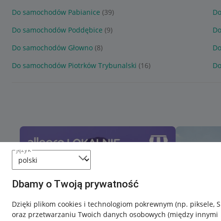
Do samochodów Pabianice
(39)
Do
Do samochodów Poddębice
(9)
Do
Do samochodów Głowno
(8)
Do
Do samochodów Piotrków Trybunalski
(16)
Do
język
Dbamy o Twoją prywatność
Dzięki plikom cookies i technologiom pokrewnym
(np. piksele, 
oraz przetwarzaniu Twoich danych osobowych
(między innymi