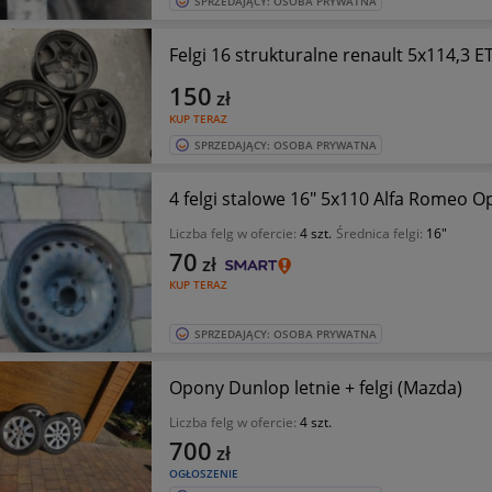
SPRZEDAJĄCY: OSOBA PRYWATNA
Felgi 16 strukturalne renault 5x1
150
zł
KUP TERAZ
SPRZEDAJĄCY: OSOBA PRYWATNA
4 felgi stalowe 16" 5x110 Alfa Romeo O
Liczba felg w ofercie:
4 szt.
Średnica felgi:
16"
70
zł
KUP TERAZ
SPRZEDAJĄCY: OSOBA PRYWATNA
Opony Dunlop letnie + felgi (Mazda)
Liczba felg w ofercie:
4 szt.
700
zł
OGŁOSZENIE