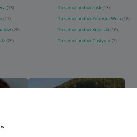
yca
(13)
Do samochodów Łask
(13)
o
(17)
Do samochodów Zduńska Wola
(18)
hatów
(28)
Do samochodów Koluszki
(10)
adz
(29)
Do samochodów Gostynin
(7)
e w