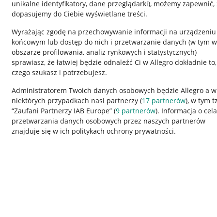
unikalne identyfikatory, dane przeglądarki)
, możemy zapewnić, 
dopasujemy do Ciebie wyświetlane treści.
Wyrażając zgodę na przechowywanie informacji na urządzeniu
końcowym lub dostęp do nich i przetwarzanie danych (w tym w
obszarze profilowania, analiz rynkowych i statystycznych)
sprawiasz, że łatwiej będzie odnaleźć Ci w Allegro dokładnie to,
czego szukasz i potrzebujesz.
Przydatne informacje
Informacje p
Administratorem Twoich danych osobowych będzie Allegro a w
niektórych przypadkach nasi partnerzy (
17
partnerów
), w tym t
Jak to działa
Regulamin
“Zaufani Partnerzy IAB Europe” (
9
partnerów
). Informacja o cel
Napisz do nas
Polityka plików
przetwarzania danych osobowych przez naszych partnerów
znajduje się w ich politykach ochrony prywatności.
Allegro Gadane dla sprzedających
Ustawienia plik
Allegro Gadane dla kupujących
Udostępnianie l
Mapa miejscowości
Informacje dla
Korzystanie z serwisu oznacza akceptację
regulaminu
.