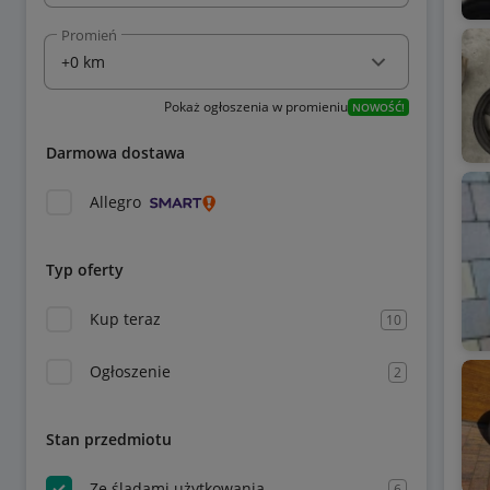
Promień
Pokaż ogłoszenia w promieniu
NOWOŚĆ!
Darmowa dostawa
Allegro
Typ oferty
Kup teraz
10
Ogłoszenie
2
Stan przedmiotu
Ze śladami użytkowania
6