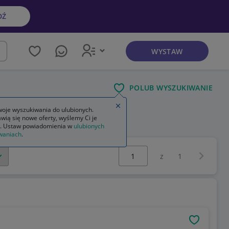
DŹ
WYSTAW
kaj
POLUB WYSZUKIWANIE
Zamknij wskazówkę
oje wyszukiwania do ulubionych.
wią się nowe oferty, wyślemy Ci je
owa
. Ustaw powiadomienia w
ulubionych
waniach
.
Wybierz stronę:
Następna 
z
1
OBSERWU