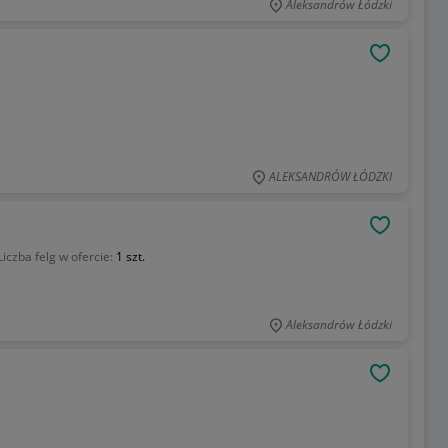
Aleksandrów Łódzki
OBSERWU
ALEKSANDRÓW ŁÓDZKI
OBSERWU
Liczba felg w ofercie:
1 szt.
Aleksandrów Łódzki
OBSERWU