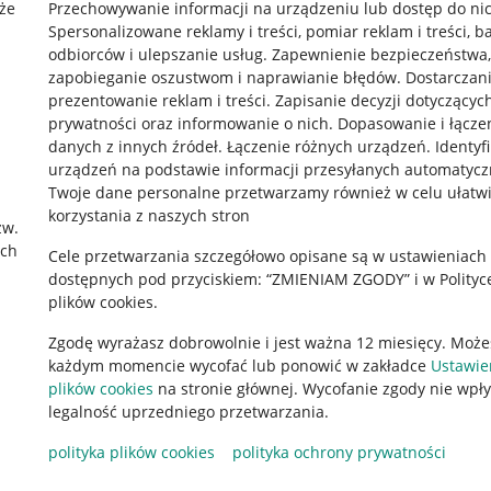
że
Przechowywanie informacji na urządzeniu lub dostęp do ni
Spersonalizowane reklamy i treści, pomiar reklam i treści, b
odbiorców i ulepszanie usług
.
Zapewnienie bezpieczeństwa,
zapobieganie oszustwom i naprawianie błędów
.
Dostarczani
prezentowanie reklam i treści
.
Zapisanie decyzji dotyczącyc
prywatności oraz informowanie o nich
.
Dopasowanie i łącze
danych z innych źródeł
.
Łączenie różnych urządzeń
.
Identyf
urządzeń na podstawie informacji przesyłanych automatycz
rawne
Pobierz aplikację
Twoje dane personalne przetwarzamy również w celu ułatw
korzystania z naszych stron
zw.
ach
Cele przetwarzania szczegółowo opisane są w ustawieniach
 "cookies"
dostępnych pod przyciskiem: “ZMIENIAM ZGODY” i w Polityc
plików cookies.
ów "cookies"
Zgodę wyrażasz dobrowolnie i jest ważna 12 miesięcy. Może
okalizacji
każdym momencie wycofać lub ponowić w zakładce
Ustawie
 Aktu o Usługach Cyfrowych
plików cookies
na stronie głównej. Wycofanie zgody nie wpł
legalność uprzedniego przetwarzania.
polityka plików cookies
polityka ochrony prywatności