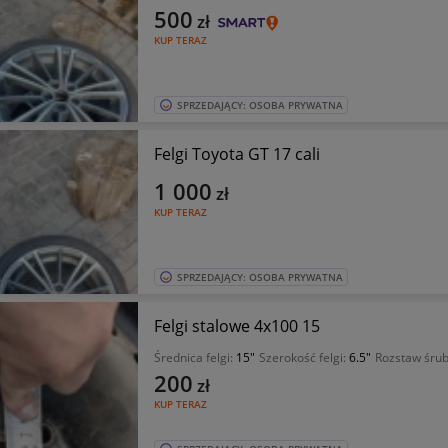
500
zł
KUP TERAZ
SPRZEDAJĄCY: OSOBA PRYWATNA
Felgi Toyota GT 17 cali
1 000
zł
KUP TERAZ
SPRZEDAJĄCY: OSOBA PRYWATNA
Felgi stalowe 4x100 15
Średnica felgi:
15"
Szerokość felgi:
6.5"
Rozstaw śru
200
zł
KUP TERAZ