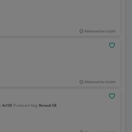
Aleksandrów Łódzki
OBSERWU
Aleksandrów Łódzki
OBSERWU
b:
4x100
Producent felg:
Renault OE