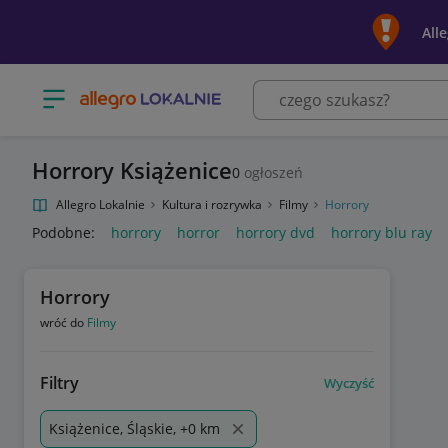
All
Otwórz menu z kategoriami
Horrory Książenice
0
ogłoszeń
Allegro Lokalnie
Kultura i rozrywka
Filmy
Horrory
Podobne:
horrory
horror
horrory dvd
horrory blu ray
Horrory
wróć do
Filmy
Filtry
Wyczyść
Książenice, Śląskie, +0 km