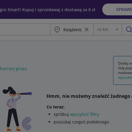
SPRAW
egro Smart! Kupuj i sprzedawaj z dostawą za 0 zł
Miasto
Wyczyść frazę
+
0
km
Odległość
szu
Dodaj sw
Gdy poja
horrory groza
mailowo
wyszuki
Hmm, nie możemy znaleźć żadnego 
Co teraz:
spróbuj
wyczyścić filtry
poszukaj czegoś podobnego