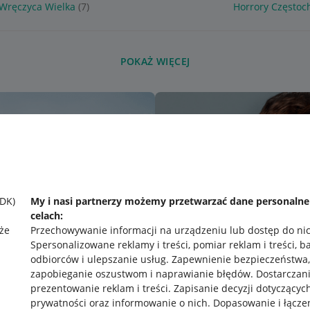
 Wręczyca Wielka
(7)
Horrory Często
POKAŻ WIĘCEJ
SDK)
My i nasi partnerzy możemy przetwarzać dane personaln
celach:
że
Przechowywanie informacji na urządzeniu lub dostęp do ni
Spersonalizowane reklamy i treści, pomiar reklam i treści, b
odbiorców i ulepszanie usług
.
Zapewnienie bezpieczeństwa,
zapobieganie oszustwom i naprawianie błędów
.
Dostarczani
prezentowanie reklam i treści
.
Zapisanie decyzji dotyczącyc
prywatności oraz informowanie o nich
.
Dopasowanie i łącze