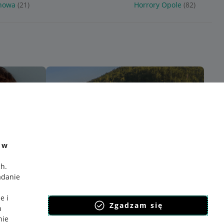
chowa
(21)
Horrory Opole
(82)
e w
ch
.
adanie
e i
Zgadzam się
h
nie