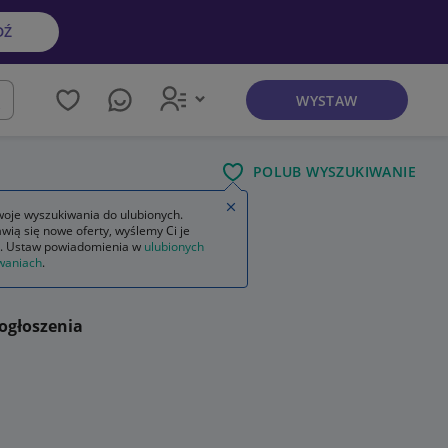
DŹ
WYSTAW
kaj
POLUB WYSZUKIWANIE
Zamknij wskazówkę
oje wyszukiwania do ulubionych.
wią się nowe oferty, wyślemy Ci je
. Ustaw powiadomienia w
ulubionych
waniach
.
ogłoszenia