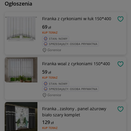
Ogłoszenia
Firanka z cyrkoniami w łuk 150*400
OBSE
69
zł
KUP TERAZ
STAN: NOWY
SPRZEDAJĄCY: OSOBA PRYWATNA
Gorenice
Firanka woal z cyrkoniami 150*400
OBSE
59
zł
KUP TERAZ
STAN: NOWY
SPRZEDAJĄCY: OSOBA PRYWATNA
Gorenice
Firanka , zasłony , panel ażurowy
OBSE
biało szary komplet
129
zł
KUP TERAZ