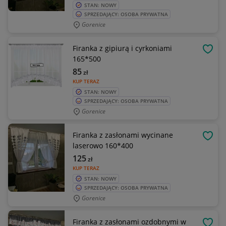
STAN: NOWY
SPRZEDAJĄCY: OSOBA PRYWATNA
Gorenice
Firanka z gipiurą i cyrkoniami
OBSE
165*500
85
zł
KUP TERAZ
STAN: NOWY
SPRZEDAJĄCY: OSOBA PRYWATNA
Gorenice
Firanka z zasłonami wycinane
OBSE
laserowo 160*400
125
zł
KUP TERAZ
STAN: NOWY
SPRZEDAJĄCY: OSOBA PRYWATNA
Gorenice
Firanka z zasłonami ozdobnymi w