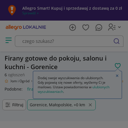
Allegro Smart! Kupuj i sprzedawaj z dostawą za 0 zł
Sprawdź »
Otwórz menu z kategoriami
szukaj
Firany gotowe do pokoju, salonu i
kuchni - Gorenice
POL
6
ogłoszeń
Zamkn
Dodaj swoje wyszukiwania do ulubionych.
nie
Dom i Ogród
Wyposażenie
Wystrój okien
Firany
Firany gotowe
Gdy pojawią się nowe oferty, wyślemy Ci je
mailowo. Ustaw powiadomienia w
ulubionych
Podobne:
firany gotowe
firany gotowe na okno balkonowe
f
wyszukiwaniach
.
Filtruj
Gorenice, Małopolskie, +0 km