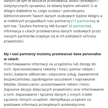
danych (w tym w obszarze profilowania, analiz rynkowych i
statystycznych) sprawiasz, że łatwiej będzie odnaleźć Ci w
Allegro dokładnie to, czego szukasz i potrzebujesz.
Administratorem Twoich danych osobowych będzie Allegro a
w niektórych przypadkach nasi partnerzy (
17
partnerów
), w
tym tzw. “Zaufani Partnerzy IAB Europe” (
9
partnerów
).
Przydatne informacje
Informacja o celach przetwarzania danych osobowych przez
naszych partnerów znajduje się w ich politykach ochrony
prywatności.
Jak to działa
Napisz do nas
My i nasi partnerzy możemy przetwarzać dane personalne
w celach:
Allegro Gadane dla sprzedających
Przechowywanie informacji na urządzeniu lub dostęp do
Allegro Gadane dla kupujących
nich
.
Spersonalizowane reklamy i treści, pomiar reklam i
treści, badanie odbiorców i ulepszanie usług
.
Zapewnienie
Mapa miejscowości
bezpieczeństwa, zapobieganie oszustwom i naprawianie
błędów
.
Dostarczanie i prezentowanie reklam i treści
.
Informacje prawne
Zapisanie decyzji dotyczących prywatności oraz informowanie
o nich
.
Dopasowanie i łączenie danych z innych źródeł
.
Regulamin
Łączenie różnych urządzeń
.
Identyfikacja urządzeń na
podstawie informacji przesyłanych automatycznie
.
Polityka plików "cookies"