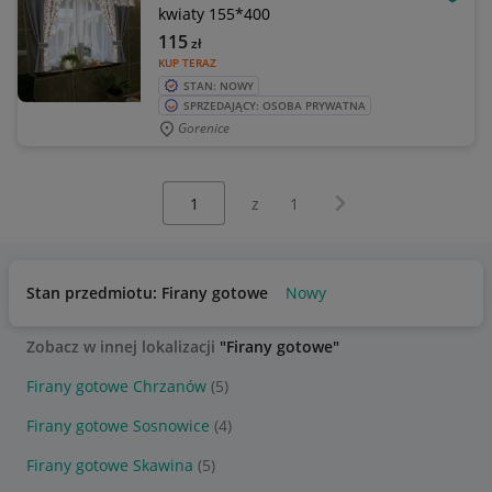
OBSE
kwiaty 155*400
115
zł
KUP TERAZ
STAN: NOWY
SPRZEDAJĄCY: OSOBA PRYWATNA
Gorenice
Wybierz stronę:
Następna strona
z
1
Stan przedmiotu: Firany gotowe
Nowy
Zobacz w innej lokalizacji
"Firany gotowe"
Firany gotowe Chrzanów
(5)
Firany gotowe Sosnowice
(4)
Firany gotowe Skawina
(5)