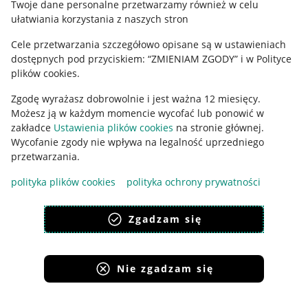
Twoje dane personalne przetwarzamy również w celu
ułatwiania korzystania z naszych stron
Ustawienia plików "cookies"
Cele przetwarzania szczegółowo opisane są w ustawieniach
Udostępnianie lokalizacji
dostępnych pod przyciskiem: “ZMIENIAM ZGODY” i w Polityce
Informacje dla Aktu o Usługach Cyfrowych
plików cookies.
Zgodę wyrażasz dobrowolnie i jest ważna 12 miesięcy.
Pobierz aplikację
Możesz ją w każdym momencie wycofać lub ponowić w
zakładce
Ustawienia plików cookies
na stronie głównej.
Wycofanie zgody nie wpływa na legalność uprzedniego
przetwarzania.
polityka plików cookies
polityka ochrony prywatności
Zgadzam się
Nie zgadzam się
Korzystanie z serwisu oznacza akceptację
regulaminu
.