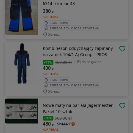
OBSE
6314 rozmiar 48
380
zł
KUP TERAZ
STAN: NOWY
SPRZEDAJĄCY: OSOBA PRYWATNA
Sieradz
Kombinezon oddychający zapinany
OBSE
na zamek 104/1 Aj Group - PROS
450
,00 zł
do negocjacji
-11%
400
zł
KUP TERAZ
STAN: NOWY
SPRZEDAJĄCY: OSOBA PRYWATNA
Sieradz
Nowe maty na bar ala Jagermeister
OBSE
Pakiet 10 sztuk
600
,00 zł
-20%
480
zł
KUP TERAZ