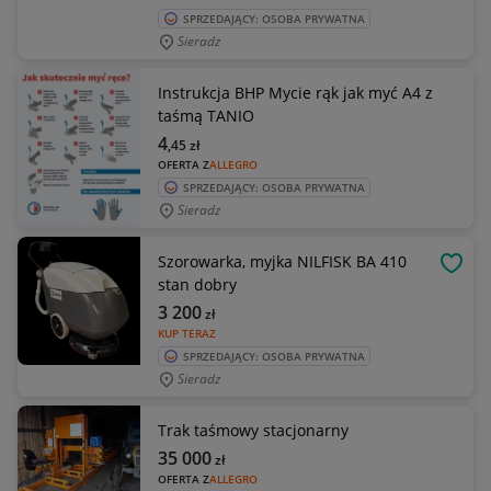
SPRZEDAJĄCY: OSOBA PRYWATNA
Sieradz
Instrukcja BHP Mycie rąk jak myć A4 z
taśmą TANIO
4
,45
zł
OFERTA Z
ALLEGRO
SPRZEDAJĄCY: OSOBA PRYWATNA
Sieradz
Szorowarka, myjka NILFISK BA 410
OBSE
stan dobry
3 200
zł
KUP TERAZ
SPRZEDAJĄCY: OSOBA PRYWATNA
Sieradz
Trak taśmowy stacjonarny
35 000
zł
OFERTA Z
ALLEGRO