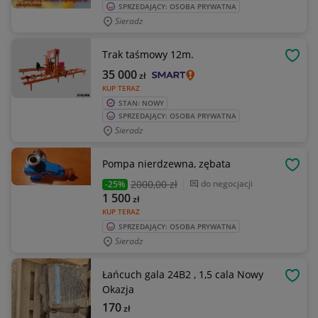
SPRZEDAJĄCY: OSOBA PRYWATNA
Sieradz
Trak taśmowy 12m.
OBSE
35 000
zł
KUP TERAZ
STAN: NOWY
SPRZEDAJĄCY: OSOBA PRYWATNA
Sieradz
Pompa nierdzewna, zębata
OBSE
2000
,00 zł
do negocjacji
-25%
1 500
zł
KUP TERAZ
SPRZEDAJĄCY: OSOBA PRYWATNA
Sieradz
Łańcuch gala 24B2 , 1,5 cala Nowy
OBSE
Okazja
170
zł