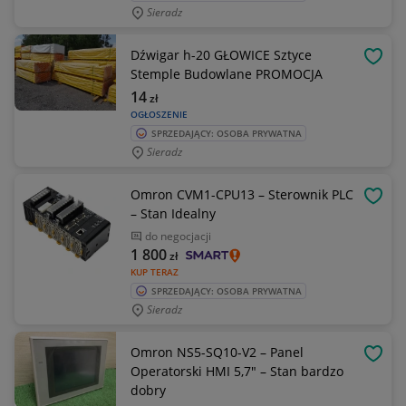
Sieradz
Dźwigar h-20 GŁOWICE Sztyce
OBSE
Stemple Budowlane PROMOCJA
14
zł
OGŁOSZENIE
SPRZEDAJĄCY: OSOBA PRYWATNA
Sieradz
Omron CVM1-CPU13 – Sterownik PLC
OBSE
– Stan Idealny
do negocjacji
1 800
zł
KUP TERAZ
SPRZEDAJĄCY: OSOBA PRYWATNA
Sieradz
Omron NS5-SQ10-V2 – Panel
OBSE
Operatorski HMI 5,7" – Stan bardzo
dobry