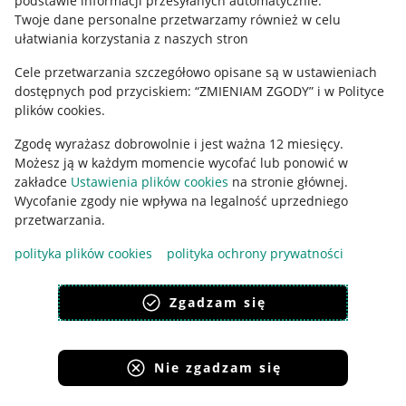
podstawie informacji przesyłanych automatycznie
.
Polityka plików "cookies"
Twoje dane personalne przetwarzamy również w celu
ułatwiania korzystania z naszych stron
Ustawienia plików "cookies"
Cele przetwarzania szczegółowo opisane są w ustawieniach
Udostępnianie lokalizacji
dostępnych pod przyciskiem: “ZMIENIAM ZGODY” i w Polityce
Informacje dla Aktu o Usługach Cyfrowych
plików cookies.
Zgodę wyrażasz dobrowolnie i jest ważna 12 miesięcy.
Pobierz aplikację
Możesz ją w każdym momencie wycofać lub ponowić w
zakładce
Ustawienia plików cookies
na stronie głównej.
Wycofanie zgody nie wpływa na legalność uprzedniego
przetwarzania.
polityka plików cookies
polityka ochrony prywatności
Zgadzam się
Nie zgadzam się
Korzystanie z serwisu oznacza akceptację
regulaminu
.