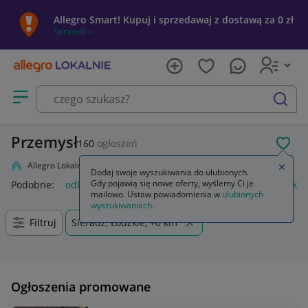
Allegro Smart! Kupuj i sprzedawaj z dostawą za 0 zł
Sprawdź »
Otwórz menu z kategoriami
szukaj
Przemysł
160
ogłoszeń
POL
Allegro Lokalnie
Firma i usługi
Przemysł
Zamkn
Dodaj swoje wyszukiwania do ulubionych.
Gdy pojawią się nowe oferty, wyślemy Ci je
Podobne:
odkurzacz przemysłowy
przemysł drzewny
odkur
mailowo. Ustaw powiadomienia w
ulubionych
wyszukiwaniach
.
Filtruj
Sieradz, Łódzkie, +0 km
Ogłoszenia promowane