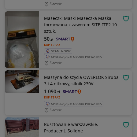
Sieradz
Maseczki Maski Maseczka Maska
OBSE
formowana z zaworem SITE FFP2 10
sztuk.
50
zł
KUP TERAZ
STAN: NOWY
SPRZEDAJĄCY: OSOBA PRYWATNA
Sieradz
Maszyna do szycia OWERLOK Siruba
OBSE
3 i 4 nitkowy, silnik 230V
1 090
zł
KUP TERAZ
SPRZEDAJĄCY: OSOBA PRYWATNA
Sieradz
Rusztowanie warszawskie.
OBSE
Producent. Solidne