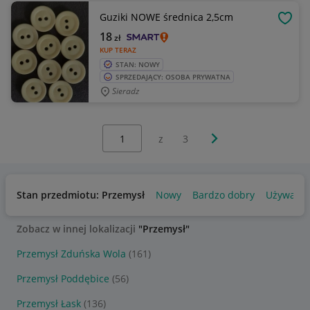
Guziki NOWE średnica 2,5cm
OBSE
18
zł
KUP TERAZ
STAN: NOWY
SPRZEDAJĄCY: OSOBA PRYWATNA
Sieradz
Wybierz stronę:
Następna strona
z
3
Stan przedmiotu: Przemysł
Nowy
Bardzo dobry
Używany
Zobacz w innej lokalizacji
"Przemysł"
Przemysł Zduńska Wola
(161)
Przemysł Poddębice
(56)
Przemysł Łask
(136)