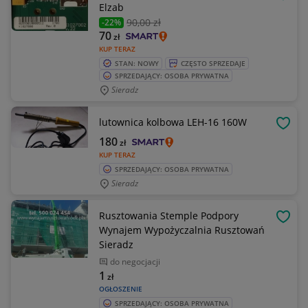
OBSE
Elzab
90
,00 zł
-22%
70
zł
KUP TERAZ
STAN: NOWY
CZĘSTO SPRZEDAJE
SPRZEDAJĄCY: OSOBA PRYWATNA
Sieradz
lutownica kolbowa LEH-16 160W
OBSE
180
zł
KUP TERAZ
SPRZEDAJĄCY: OSOBA PRYWATNA
Sieradz
Rusztowania Stemple Podpory
OBSE
Wynajem Wypożyczalnia Rusztowań
Sieradz
do negocjacji
1
zł
OGŁOSZENIE
SPRZEDAJĄCY: OSOBA PRYWATNA