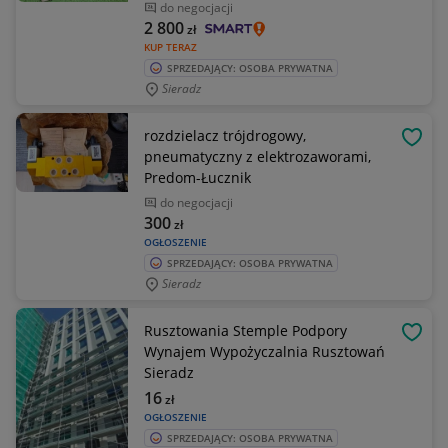
do negocjacji
2 800
zł
KUP TERAZ
SPRZEDAJĄCY: OSOBA PRYWATNA
Sieradz
rozdzielacz trójdrogowy,
OBSE
pneumatyczny z elektrozaworami,
Predom-Łucznik
do negocjacji
300
zł
OGŁOSZENIE
SPRZEDAJĄCY: OSOBA PRYWATNA
Sieradz
Rusztowania Stemple Podpory
OBSE
Wynajem Wypożyczalnia Rusztowań
Sieradz
16
zł
OGŁOSZENIE
SPRZEDAJĄCY: OSOBA PRYWATNA