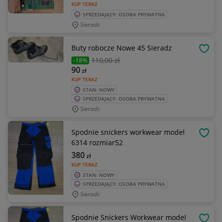
KUP TERAZ
SPRZEDAJĄCY: OSOBA PRYWATNA
Sieradz
Buty robocze Nowe 45 Sieradz
OBSE
110
,00 zł
-18%
90
zł
KUP TERAZ
STAN: NOWY
SPRZEDAJĄCY: OSOBA PRYWATNA
Sieradz
Spodnie snickers workwear model
OBSE
6314 rozmiar52
380
zł
KUP TERAZ
STAN: NOWY
SPRZEDAJĄCY: OSOBA PRYWATNA
Sieradz
Spodnie Snickers Workwear model