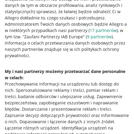
danych (w tym w obszarze profilowania, analiz rynkowych i
statystycznych) sprawiasz, że łatwiej będzie odnaleźć Ci w
Allegro dokładnie to, czego szukasz i potrzebujesz.
Administratorem Twoich danych osobowych będzie Allegro a
w niektórych przypadkach nasi partnerzy (
17
partnerów
), w
tym tzw. “Zaufani Partnerzy IAB Europe” (
9
partnerów
).
Przydatne informacje
Informacja o celach przetwarzania danych osobowych przez
naszych partnerów znajduje się w ich politykach ochrony
prywatności.
Jak to działa
Napisz do nas
My i nasi partnerzy możemy przetwarzać dane personalne
w celach:
Allegro Gadane dla sprzedających
Przechowywanie informacji na urządzeniu lub dostęp do
Allegro Gadane dla kupujących
nich
.
Spersonalizowane reklamy i treści, pomiar reklam i
treści, badanie odbiorców i ulepszanie usług
.
Zapewnienie
Mapa miejscowości
bezpieczeństwa, zapobieganie oszustwom i naprawianie
błędów
.
Dostarczanie i prezentowanie reklam i treści
.
Informacje prawne
Zapisanie decyzji dotyczących prywatności oraz informowanie
o nich
.
Dopasowanie i łączenie danych z innych źródeł
.
Regulamin
Łączenie różnych urządzeń
.
Identyfikacja urządzeń na