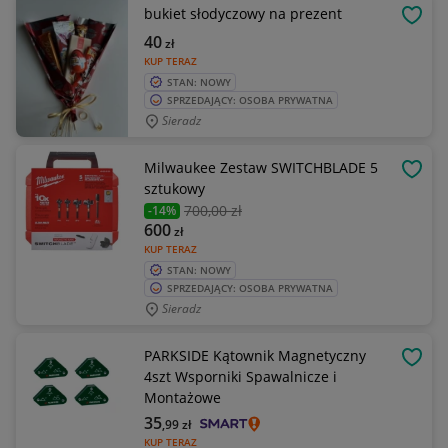
bukiet słodyczowy na prezent
OBSE
40
zł
KUP TERAZ
STAN: NOWY
SPRZEDAJĄCY: OSOBA PRYWATNA
Sieradz
Milwaukee Zestaw SWITCHBLADE 5
OBSE
sztukowy
700
,00 zł
-14%
600
zł
KUP TERAZ
STAN: NOWY
SPRZEDAJĄCY: OSOBA PRYWATNA
Sieradz
PARKSIDE Kątownik Magnetyczny
OBSE
4szt Wsporniki Spawalnicze i
Montażowe
35
,99
zł
KUP TERAZ