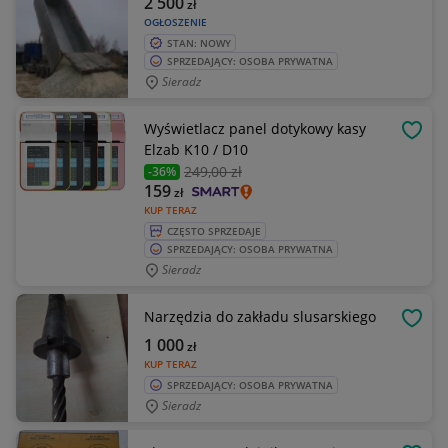
2 500
zł
OGŁOSZENIE
STAN: NOWY
SPRZEDAJĄCY: OSOBA PRYWATNA
Sieradz
Wyświetlacz panel dotykowy kasy
OBSE
Elzab K10 / D10
249
,00 zł
-36%
159
zł
KUP TERAZ
CZĘSTO SPRZEDAJE
SPRZEDAJĄCY: OSOBA PRYWATNA
Sieradz
Narzędzia do zakładu slusarskiego
OBSE
1 000
zł
KUP TERAZ
SPRZEDAJĄCY: OSOBA PRYWATNA
Sieradz