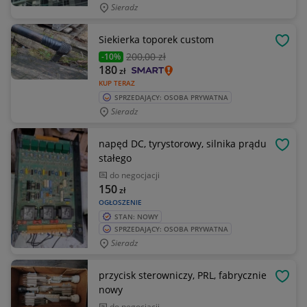
Sieradz
Siekierka toporek custom
OBSE
200
,00 zł
-10%
180
zł
KUP TERAZ
SPRZEDAJĄCY: OSOBA PRYWATNA
Sieradz
napęd DC, tyrystorowy, silnika prądu
OBSE
stałego
do negocjacji
150
zł
OGŁOSZENIE
STAN: NOWY
SPRZEDAJĄCY: OSOBA PRYWATNA
Sieradz
przycisk sterowniczy, PRL, fabrycznie
OBSE
nowy
do negocjacji