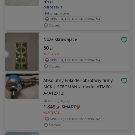
55
zł
OGŁOSZENIE
STAN: NOWY
SPRZEDAJĄCY: OSOBA PRYWATNA
Sieradz
Noże skrawajace
OBSE
50
zł
KUP TERAZ
SPRZEDAJĄCY: OSOBA PRYWATNA
Sieradz
Absolutny Enkoder obrotowy firmy
OBSE
SICK | STEGMANN, model ATM60-
A4A12X12.
do negocjacji
1 849
zł
KUP TERAZ
SPRZEDAJĄCY: OSOBA PRYWATNA
Sieradz