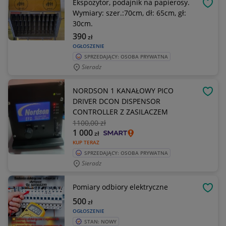
Ekspozytor, podajnik na papierosy.
OBSE
Wymiary: szer.:70cm, dł: 65cm, gł:
30cm.
390
zł
OGŁOSZENIE
SPRZEDAJĄCY: OSOBA PRYWATNA
Sieradz
NORDSON 1 KANAŁOWY PICO
OBSE
DRIVER DCON DISPENSOR
CONTROLLER Z ZASILACZEM
1100
,00 zł
1 000
zł
KUP TERAZ
SPRZEDAJĄCY: OSOBA PRYWATNA
Sieradz
Pomiary odbiory elektryczne
OBSE
500
zł
OGŁOSZENIE
STAN: NOWY