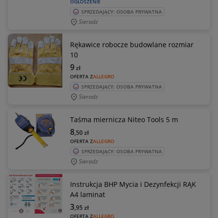
OGŁOSZENIE
SPRZEDAJĄCY: OSOBA PRYWATNA
Sieradz
Rękawice robocze budowlane rozmiar
10
9
zł
OFERTA Z
ALLEGRO
SPRZEDAJĄCY: OSOBA PRYWATNA
Sieradz
Taśma miernicza Niteo Tools 5 m
8
,50
zł
OFERTA Z
ALLEGRO
SPRZEDAJĄCY: OSOBA PRYWATNA
Sieradz
Instrukcja BHP Mycia i Dezynfekcji RĄK
A4 laminat
3
,95
zł
OFERTA Z
ALLEGRO