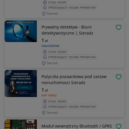
STAN: NOWY
SPRZEDAJĄCY: OSOBA PRYWATNA
Sieradz
Prywatny detektyw - Biuro
OBSE
detektywistyczne | Sieradz
1
zł
OGŁOSZENIE
STAN: NOWY
SPRZEDAJĄCY: OSOBA PRYWATNA
Sieradz
Pożyczka pozaankowa pod zastaw
OBSE
nieruchomosci Sieradz
1
zł
KUP TERAZ
STAN: NOWY
SPRZEDAJĄCY: OSOBA PRYWATNA
Sieradz
Moduł wewnętrzny Bluetooth / GPRS