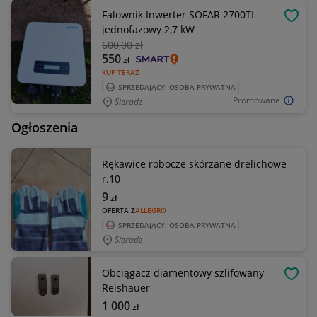
Falownik Inwerter SOFAR 2700TL
OBSE
jednofazowy 2,7 kW
600
,00 zł
550
zł
KUP TERAZ
SPRZEDAJĄCY: OSOBA PRYWATNA
Promowane
Sieradz
Ogłoszenia
Rękawice robocze skórzane drelichowe
r.10
9
zł
OFERTA Z
ALLEGRO
SPRZEDAJĄCY: OSOBA PRYWATNA
Sieradz
Obciągacz diamentowy szlifowany
OBSE
Reishauer
1 000
zł