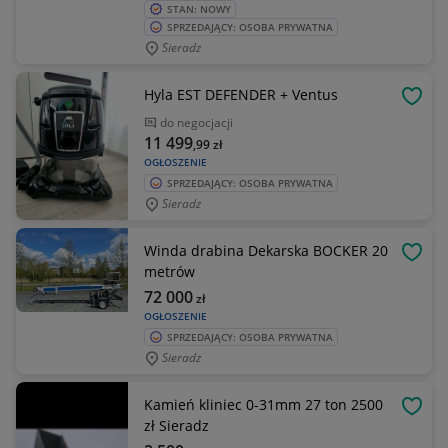
STAN: NOWY
SPRZEDAJĄCY: OSOBA PRYWATNA
Sieradz
Hyla EST DEFENDER + Ventus
OBSE
do negocjacji
11 499
,99
zł
OGŁOSZENIE
SPRZEDAJĄCY: OSOBA PRYWATNA
Sieradz
Winda drabina Dekarska BOCKER 20
OBSE
metrów
72 000
zł
OGŁOSZENIE
SPRZEDAJĄCY: OSOBA PRYWATNA
Sieradz
Kamień kliniec 0-31mm 27 ton 2500
OBSE
zł Sieradz