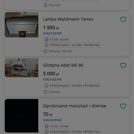
Sieradz
Lampa Waldmann Taneo
OBSE
1 900
zł
OGŁOSZENIE
STAN: NOWY
SPRZEDAJĄCY: OSOBA PRYWATNA
Sieradz, Kłocko
Gilotyna Adat MS 80
OBSE
5 000
zł
OGŁOSZENIE
SPRZEDAJĄCY: OSOBA PRYWATNA
Sieradz
Opróżnianie mieszkań i domów
OBSE
70
zł
OGŁOSZENIE
STAN: NOWY
SPRZEDAJĄCY: OSOBA PRYWATNA