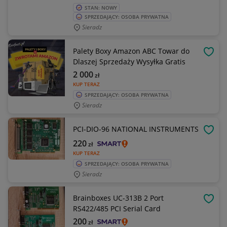
STAN: NOWY
SPRZEDAJĄCY: OSOBA PRYWATNA
Sieradz
Palety Boxy Amazon ABC Towar do
OBSE
Dlaszej Sprzedaży Wysyłka Gratis
2 000
zł
KUP TERAZ
SPRZEDAJĄCY: OSOBA PRYWATNA
Sieradz
PCI-DIO-96 NATIONAL INSTRUMENTS
OBSE
220
zł
KUP TERAZ
SPRZEDAJĄCY: OSOBA PRYWATNA
Sieradz
Brainboxes UC-313B 2 Port
OBSE
RS422/485 PCI Serial Card
200
zł