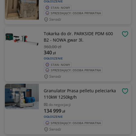
OGŁOSZENIE
STAN: NOWY
SPRZEDAJĄCY: OSOBA PRYWATNA
Sieradz
Tokarka do dr. PARKSIDE PDM 600
OBSE
B2 - NOWA gwar 3l.
360
,00 zł
340
zł
OGŁOSZENIE
STAN: NOWY
SPRZEDAJĄCY: OSOBA PRYWATNA
Sieradz
Granulator Prasa pelletu peleciarka
OBSE
110kW 1250kg/h
do negocjacji
134 999
zł
OGŁOSZENIE
SPRZEDAJĄCY: OSOBA PRYWATNA
Sieradz