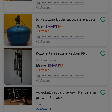
SPRZEDAJĄCY: OSOBA PRYWATNA
Sieradz
turystyczna butla gazowa 2kg pusta
OBSE
70
zł
KUP TERAZ
SPRZEDAJĄCY: OSOBA PRYWATNA
Sieradz
Rozwiertaki ręczne Radom PRL
OBSE
do negocjacji
699
zł
KUP TERAZ
SPRZEDAJĄCY: OSOBA PRYWATNA
Sieradz
Adwokat, radca prawny - Kancelaria
OBSE
prawna Sieradz
1
zł
OGŁOSZENIE