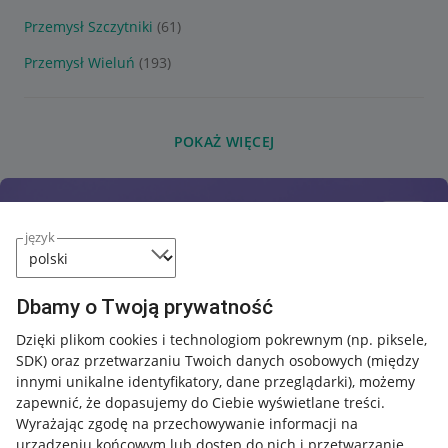
Przemysł Szczytniki
(61)
Przemysł Wieluń
(193)
POKAŻ WIĘCEJ
język
Dbamy o Twoją prywatność
Dzięki plikom cookies i technologiom pokrewnym
(np. piksele,
SDK)
oraz przetwarzaniu Twoich danych osobowych
(między
innymi unikalne identyfikatory, dane przeglądarki)
, możemy
zapewnić, że dopasujemy do Ciebie wyświetlane treści.
Wyrażając zgodę na przechowywanie informacji na
urządzeniu końcowym lub dostęp do nich i przetwarzanie