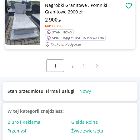
Nagrobki Granitowe . Pomniki
OBSE
Granitowe 2900 zł
2 900
zł
KUP TERAZ
STAN: NOWY
SPRZEDAJĄCY: OSOBA PRYWATNA
Kraków, Podgórze
Wybierz stronę:
Następna strona
z
1
Stan przedmiotu: Firma i usługi
Nowy
W tej kategorii znajdziesz:
Biuro i Reklama
Giełda Rolna
Przemysł
Żywe zwierzęta