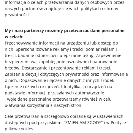
Przydatne informacje
Informacja o celach przetwarzania danych osobowych przez
naszych partnerów znajduje się w ich politykach ochrony
prywatności.
Jak to działa
Napisz do nas
My i nasi partnerzy możemy przetwarzać dane personalne
w celach:
Allegro Gadane dla sprzedających
Przechowywanie informacji na urządzeniu lub dostęp do
Allegro Gadane dla kupujących
nich
.
Spersonalizowane reklamy i treści, pomiar reklam i
treści, badanie odbiorców i ulepszanie usług
.
Zapewnienie
Mapa miejscowości
bezpieczeństwa, zapobieganie oszustwom i naprawianie
błędów
.
Dostarczanie i prezentowanie reklam i treści
.
Informacje prawne
Zapisanie decyzji dotyczących prywatności oraz informowanie
o nich
.
Dopasowanie i łączenie danych z innych źródeł
.
Regulamin
Łączenie różnych urządzeń
.
Identyfikacja urządzeń na
podstawie informacji przesyłanych automatycznie
.
Polityka plików "cookies"
Twoje dane personalne przetwarzamy również w celu
ułatwiania korzystania z naszych stron
Ustawienia plików "cookies"
Cele przetwarzania szczegółowo opisane są w ustawieniach
Udostępnianie lokalizacji
dostępnych pod przyciskiem: “ZMIENIAM ZGODY” i w Polityce
Informacje dla Aktu o Usługach Cyfrowych
plików cookies.