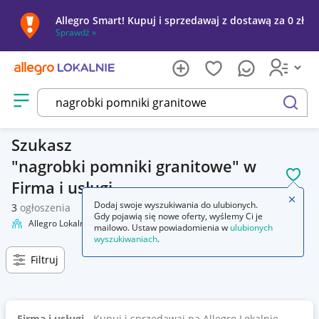
Allegro Smart! Kupuj i sprzedawaj z dostawą za 0 zł
Sprawdź »
Otwórz menu z kategoriami
szukaj
Szukasz
nagrobki pomniki granitowe
w
POL
Firma i usługi
Zamkn
Dodaj swoje wyszukiwania do ulubionych.
3
ogłoszenia
Gdy pojawią się nowe oferty, wyślemy Ci je
Allegro Lokalnie
Firma i usługi
Wyniki wyszukiwania
mailowo. Ustaw powiadomienia w
ulubionych
wyszukiwaniach
.
Filtruj
Firma i usługi
- Kupuj i sprzedawaj na Allegro Lokalnie