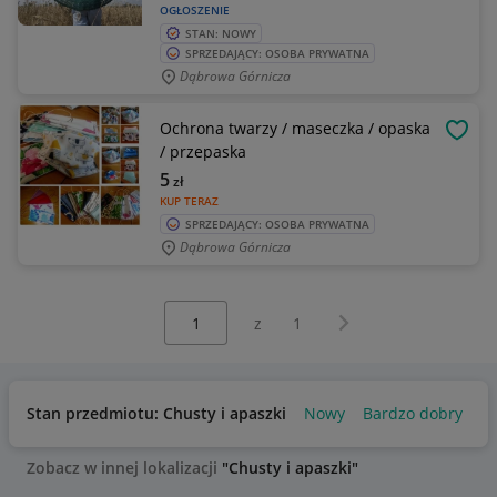
OGŁOSZENIE
STAN: NOWY
SPRZEDAJĄCY: OSOBA PRYWATNA
Dąbrowa Górnicza
Ochrona twarzy / maseczka / opaska
OBSE
/ przepaska
5
zł
KUP TERAZ
SPRZEDAJĄCY: OSOBA PRYWATNA
Dąbrowa Górnicza
Wybierz stronę:
Następna strona
z
1
Stan przedmiotu: Chusty i apaszki
Nowy
Bardzo dobry
Zobacz w innej lokalizacji
"Chusty i apaszki"