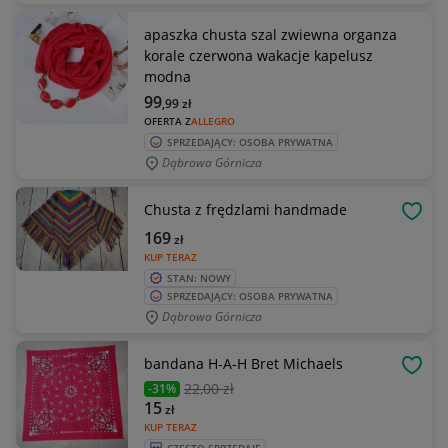
apaszka chusta szal zwiewna organza
korale czerwona wakacje kapelusz
modna
99
,99
zł
OFERTA Z
ALLEGRO
SPRZEDAJĄCY: OSOBA PRYWATNA
Dąbrowa Górnicza
Chusta z frędzlami handmade
OBSE
169
zł
KUP TERAZ
STAN: NOWY
SPRZEDAJĄCY: OSOBA PRYWATNA
Dąbrowa Górnicza
bandana H-A-H Bret Michaels
OBSE
22
,00 zł
-31%
15
zł
KUP TERAZ