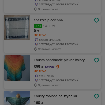
CZĘSTO SPRZEDAJE
SPRZEDAJĄCY: OSOBA PRYWATNA
Dabrowa Gornicza
apaszka płócienna
OBSE
14
,00 zł
-57%
6
zł
KUP TERAZ
CZĘSTO SPRZEDAJE
SPRZEDAJĄCY: OSOBA PRYWATNA
Dabrowa Gornicza
Chusta handmade piękne kolory
OBSE
399
zł
KUP TERAZ
STAN: NOWY
SPRZEDAJĄCY: OSOBA PRYWATNA
Dąbrowa Górnicza
Chusty robione na szydełku
OBSE
160
zł