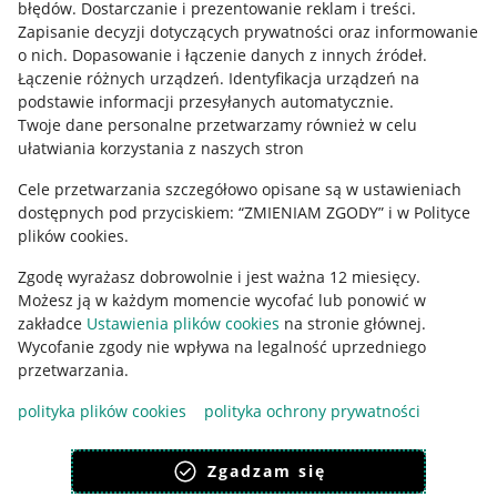
błędów
.
Dostarczanie i prezentowanie reklam i treści
.
Informacje prawne
Zapisanie decyzji dotyczących prywatności oraz informowanie
o nich
.
Dopasowanie i łączenie danych z innych źródeł
.
Regulamin
Łączenie różnych urządzeń
.
Identyfikacja urządzeń na
podstawie informacji przesyłanych automatycznie
.
Polityka plików "cookies"
Twoje dane personalne przetwarzamy również w celu
ułatwiania korzystania z naszych stron
Ustawienia plików "cookies"
Cele przetwarzania szczegółowo opisane są w ustawieniach
Udostępnianie lokalizacji
dostępnych pod przyciskiem: “ZMIENIAM ZGODY” i w Polityce
Informacje dla Aktu o Usługach Cyfrowych
plików cookies.
Zgodę wyrażasz dobrowolnie i jest ważna 12 miesięcy.
Pobierz aplikację
Możesz ją w każdym momencie wycofać lub ponowić w
zakładce
Ustawienia plików cookies
na stronie głównej.
Wycofanie zgody nie wpływa na legalność uprzedniego
przetwarzania.
polityka plików cookies
polityka ochrony prywatności
Zgadzam się