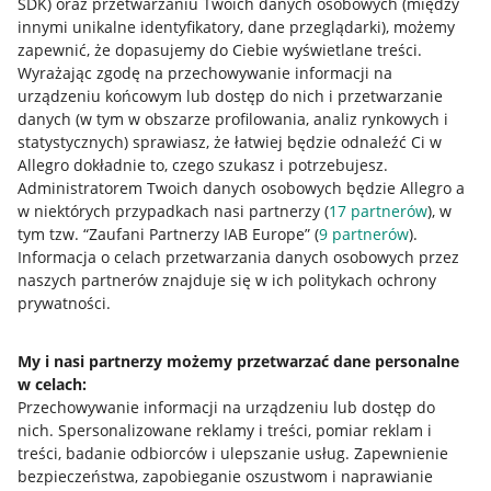
SDK)
oraz przetwarzaniu Twoich danych osobowych
(między
innymi unikalne identyfikatory, dane przeglądarki)
, możemy
zapewnić, że dopasujemy do Ciebie wyświetlane treści.
Wyrażając zgodę na przechowywanie informacji na
urządzeniu końcowym lub dostęp do nich i przetwarzanie
danych (w tym w obszarze profilowania, analiz rynkowych i
statystycznych) sprawiasz, że łatwiej będzie odnaleźć Ci w
Allegro dokładnie to, czego szukasz i potrzebujesz.
Administratorem Twoich danych osobowych będzie Allegro a
w niektórych przypadkach nasi partnerzy (
17
partnerów
), w
tym tzw. “Zaufani Partnerzy IAB Europe” (
9
partnerów
).
Przydatne informacje
Informacja o celach przetwarzania danych osobowych przez
naszych partnerów znajduje się w ich politykach ochrony
prywatności.
Jak to działa
Napisz do nas
My i nasi partnerzy możemy przetwarzać dane personalne
w celach:
Allegro Gadane dla sprzedających
Przechowywanie informacji na urządzeniu lub dostęp do
Allegro Gadane dla kupujących
nich
.
Spersonalizowane reklamy i treści, pomiar reklam i
treści, badanie odbiorców i ulepszanie usług
.
Zapewnienie
Mapa miejscowości
bezpieczeństwa, zapobieganie oszustwom i naprawianie