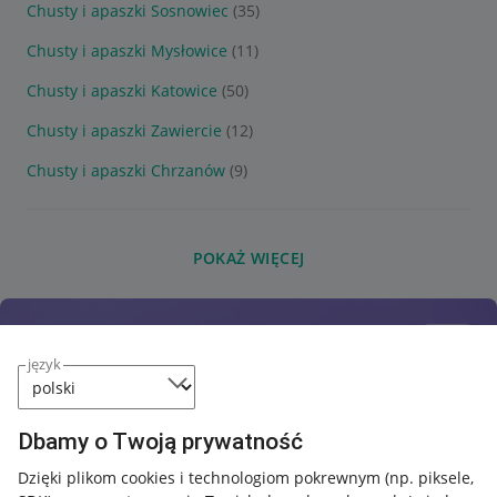
Chusty i apaszki Sosnowiec
(35)
Chusty i apaszki Mysłowice
(11)
Chusty i apaszki Katowice
(50)
Chusty i apaszki Zawiercie
(12)
Chusty i apaszki Chrzanów
(9)
POKAŻ WIĘCEJ
język
Dbamy o Twoją prywatność
Dzięki plikom cookies i technologiom pokrewnym
(np. piksele,