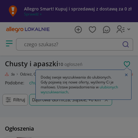
Allegro Smart! Kupuj i sprzedawaj z dostawą za 0 zł
Sprawdź »
Otwórz menu z kategoriami
szukaj
Chusty i apaszki
10
ogłoszeń
POL
Moda
Odzież, Obuwie, Dodatki
Galanteria i dodatki
Chusty i apaszki
Zamkn
Dodaj swoje wyszukiwania do ulubionych.
Gdy pojawią się nowe oferty, wyślemy Ci je
Podobne:
chusty i apaszki
mailowo. Ustaw powiadomienia w
ulubionych
wyszukiwaniach
.
Filtruj
Dąbrowa Górnicza, Śląskie, +0 km
Ogłoszenia