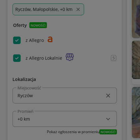
Ryczów, Małopolskie, +0 km
Oferty
NOWOŚĆ!
z Allegro
z Allegro Lokalnie
5
Lokalizacja
Miejscowość
Promień
Pokaż ogłoszenia w promieniu
NOWOŚĆ!