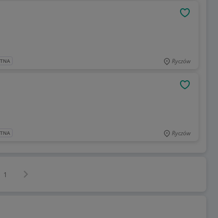
OBSERWU
Ryczów
ATNA
OBSERWU
Ryczów
ATNA
Następna strona
z
1