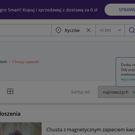
SPRAW
egro Smart! Kupuj i sprzedawaj z dostawą za 0 zł
Miasto
Wyczyść frazę
+
0
km
Odległość
szu
datki
Chusty i apaszki
Dodaj sw
Gdy poja
mailowo
wyszuki
k listy
Widok siatki
Sortuj od:
łoszenia
Chusta z magnetycznym zapieciem kwi