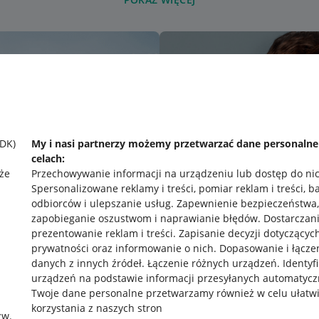
SDK)
My i nasi partnerzy możemy przetwarzać dane personaln
celach:
że
Przechowywanie informacji na urządzeniu lub dostęp do ni
Spersonalizowane reklamy i treści, pomiar reklam i treści, b
odbiorców i ulepszanie usług
.
Zapewnienie bezpieczeństwa,
zapobieganie oszustwom i naprawianie błędów
.
Dostarczani
prezentowanie reklam i treści
.
Zapisanie decyzji dotyczącyc
prywatności oraz informowanie o nich
.
Dopasowanie i łącze
danych z innych źródeł
.
Łączenie różnych urządzeń
.
Identyf
urządzeń na podstawie informacji przesyłanych automatycz
rawne
Pobierz aplikację
Twoje dane personalne przetwarzamy również w celu ułatw
korzystania z naszych stron
zw.