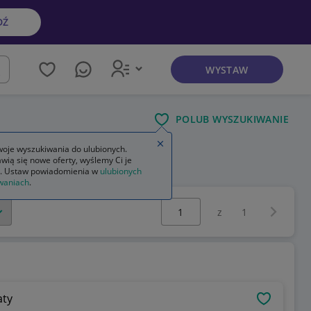
DŹ
WYSTAW
kaj
POLUB WYSZUKIWANIE
Zamknij wskazówkę
oje wyszukiwania do ulubionych.
wią się nowe oferty, wyślemy Ci je
. Ustaw powiadomienia w
ulubionych
waniach
.
Wybierz stronę:
Następna 
z
1
aty
OBSERWU