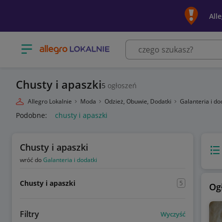
All
Otwórz menu z kategoriami
Chusty i apaszki
5
ogłoszeń
Allegro Lokalnie
Moda
Odzież, Obuwie, Dodatki
Galanteria i do
Podobne:
chusty i apaszki
Chusty i apaszki
Wido
wróć do
Galanteria i dodatki
Chusty i apaszki
5
Og
Filtry
Wyczyść