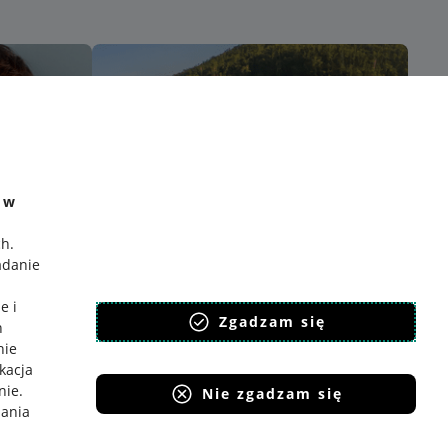
e w
ch
.
adanie
e i
Zgadzam się
h
nie
ikacja
nie
.
Nie zgadzam się
iania