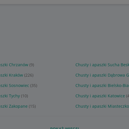
aszki Chrzanów
(9)
Chusty i apaszki Sucha Bes
aszki Kraków
(226)
Chusty i apaszki Dąbrowa G
aszki Sosnowiec
(35)
Chusty i apaszki Bielsko-Bia
aszki Tychy
(10)
Chusty i apaszki Katowice
(
aszki Zakopane
(15)
Chusty i apaszki Miasteczko
POKAŻ WIĘCEJ