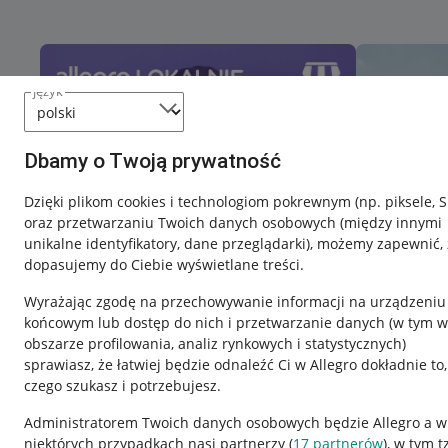
język
Dbamy o Twoją prywatność
Dzięki plikom cookies i technologiom pokrewnym
(np. piksele, 
oraz przetwarzaniu Twoich danych osobowych
(między innymi
unikalne identyfikatory, dane przeglądarki)
, możemy zapewnić, 
dopasujemy do Ciebie wyświetlane treści.
Wyrażając zgodę na przechowywanie informacji na urządzeniu
końcowym lub dostęp do nich i przetwarzanie danych (w tym w
obszarze profilowania, analiz rynkowych i statystycznych)
sprawiasz, że łatwiej będzie odnaleźć Ci w Allegro dokładnie to,
czego szukasz i potrzebujesz.
Przydatne informacje
Informacje p
Administratorem Twoich danych osobowych będzie Allegro a w
niektórych przypadkach nasi partnerzy (
17
partnerów
), w tym t
Jak to działa
Regulamin