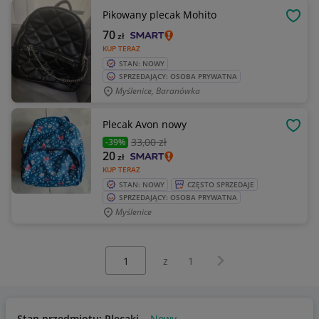
Pikowany plecak Mohito
OBSE
70
zł
KUP TERAZ
STAN: NOWY
SPRZEDAJĄCY: OSOBA PRYWATNA
Myślenice, Baranówka
Plecak Avon nowy
OBSE
33
,00 zł
-39%
20
zł
KUP TERAZ
STAN: NOWY
CZĘSTO SPRZEDAJE
SPRZEDAJĄCY: OSOBA PRYWATNA
Myślenice
Wybierz stronę:
Następna strona
z
1
Stan przedmiotu: Plecaki
Nowy