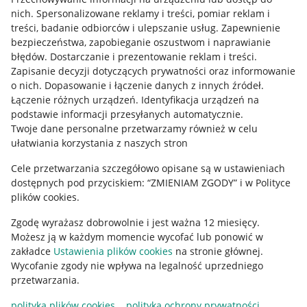
Allegro Gadane dla kupujących
nich
.
Spersonalizowane reklamy i treści, pomiar reklam i
treści, badanie odbiorców i ulepszanie usług
.
Zapewnienie
Mapa miejscowości
bezpieczeństwa, zapobieganie oszustwom i naprawianie
błędów
.
Dostarczanie i prezentowanie reklam i treści
.
Informacje prawne
Zapisanie decyzji dotyczących prywatności oraz informowanie
o nich
.
Dopasowanie i łączenie danych z innych źródeł
.
Regulamin
Łączenie różnych urządzeń
.
Identyfikacja urządzeń na
podstawie informacji przesyłanych automatycznie
.
Polityka plików "cookies"
Twoje dane personalne przetwarzamy również w celu
ułatwiania korzystania z naszych stron
Ustawienia plików "cookies"
Cele przetwarzania szczegółowo opisane są w ustawieniach
Udostępnianie lokalizacji
dostępnych pod przyciskiem: “ZMIENIAM ZGODY” i w Polityce
Informacje dla Aktu o Usługach Cyfrowych
plików cookies.
Zgodę wyrażasz dobrowolnie i jest ważna 12 miesięcy.
Pobierz aplikację
Możesz ją w każdym momencie wycofać lub ponowić w
zakładce
Ustawienia plików cookies
na stronie głównej.
Wycofanie zgody nie wpływa na legalność uprzedniego
przetwarzania.
polityka plików cookies
polityka ochrony prywatności