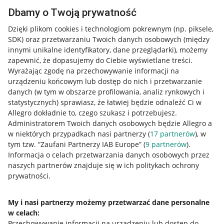
Dbamy o Twoją prywatność
Dzięki plikom cookies i technologiom pokrewnym
(np. piksele,
SDK)
oraz przetwarzaniu Twoich danych osobowych
(między
innymi unikalne identyfikatory, dane przeglądarki)
, możemy
zapewnić, że dopasujemy do Ciebie wyświetlane treści.
Wyrażając zgodę na przechowywanie informacji na
urządzeniu końcowym lub dostęp do nich i przetwarzanie
danych (w tym w obszarze profilowania, analiz rynkowych i
statystycznych) sprawiasz, że łatwiej będzie odnaleźć Ci w
Allegro dokładnie to, czego szukasz i potrzebujesz.
Administratorem Twoich danych osobowych będzie Allegro a
w niektórych przypadkach nasi partnerzy (
17
partnerów
), w
tym tzw. “Zaufani Partnerzy IAB Europe” (
9
partnerów
).
Przydatne informacje
Informacja o celach przetwarzania danych osobowych przez
naszych partnerów znajduje się w ich politykach ochrony
prywatności.
Jak to działa
Napisz do nas
My i nasi partnerzy możemy przetwarzać dane personalne
w celach:
Allegro Gadane dla sprzedających
Przechowywanie informacji na urządzeniu lub dostęp do