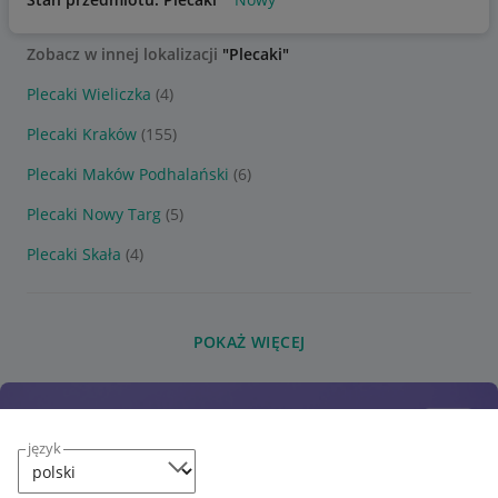
Zobacz w innej lokalizacji
"Plecaki"
Plecaki Wieliczka
(4)
Plecaki Kraków
(155)
Plecaki Maków Podhalański
(6)
Plecaki Nowy Targ
(5)
Plecaki Skała
(4)
POKAŻ WIĘCEJ
język