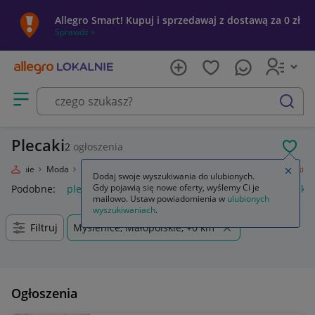
Allegro Smart! Kupuj i sprzedawaj z dostawą za 0 zł
Sprawdź »
Otwórz menu z kategoriami
szukaj
Plecaki
2
ogłoszenia
POL
 Lokalnie
Moda
Odzież, Obuwie, Dodatki
Galanteria i dodatki
Plecaki
Zamkn
Dodaj swoje wyszukiwania do ulubionych.
Gdy pojawią się nowe oferty, wyślemy Ci je
Podobne:
plecaki szkolne
plecak coolpack
plecak
plecak n
mailowo. Ustaw powiadomienia w
ulubionych
wyszukiwaniach
.
Filtruj
Myślenice, Małopolskie, +0 km
Ogłoszenia