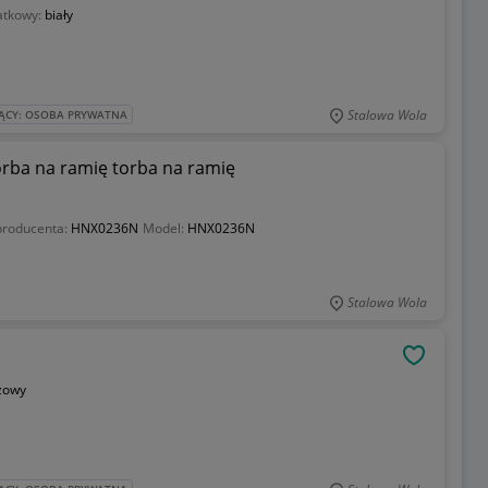
atkowy:
biały
Stalowa Wola
ĄCY: OSOBA PRYWATNA
ba na ramię torba na ramię
producenta:
HNX0236N
Model:
HNX0236N
Stalowa Wola
OBSERWU
zowy