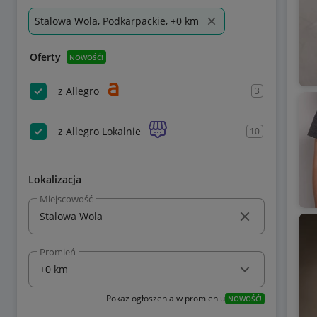
Stalowa Wola, Podkarpackie, +0 km
Oferty
NOWOŚĆ!
z Allegro
3
z Allegro Lokalnie
10
Lokalizacja
Miejscowość
Promień
Pokaż ogłoszenia w promieniu
NOWOŚĆ!