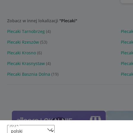
Zobacz w innej lokalizacji
"Plecaki"
Plecaki Tarnobrzeg
(4)
Plecak
Plecaki Rzeszów
(53)
Pleca
Plecaki Krosno
(6)
Plecak
Plecaki Krasnystaw
(4)
Pleca
Plecaki Basznia Dolna
(19)
Pleca
język