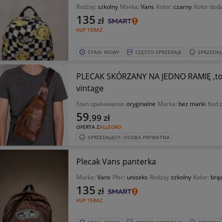
Rodzaj:
szkolny
Marka:
Vans
Kolor:
czarny
Kolor dod
135
zł
KUP TERAZ
STAN: NOWY
CZĘSTO SPRZEDAJE
SPRZEDAJ
PLECAK SKÓRZANY NA JEDNO RAMIĘ ,tor
vintage
Stan opakowania:
oryginalne
Marka:
bez marki
Kod 
59
,99
zł
OFERTA Z
ALLEGRO
SPRZEDAJĄCY: OSOBA PRYWATNA
Plecak Vans panterka
Marka:
Vans
Płeć:
uniseks
Rodzaj:
szkolny
Kolor:
brą
135
zł
KUP TERAZ