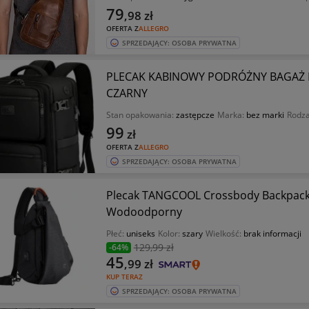
79
,98
zł
OFERTA Z
ALLEGRO
SPRZEDAJĄCY: OSOBA PRYWATNA
PLECAK KABINOWY PODRÓŻNY BAGAŻ P
CZARNY
Stan opakowania:
zastępcze
Marka:
bez marki
Rodza
99
zł
OFERTA Z
ALLEGRO
SPRZEDAJĄCY: OSOBA PRYWATNA
Plecak TANGCOOL Crossbody Backpack 
Wodoodporny
Płeć:
uniseks
Kolor:
szary
Wielkość:
brak informacji
129
,99 zł
-64%
45
,99
zł
KUP TERAZ
SPRZEDAJĄCY: OSOBA PRYWATNA