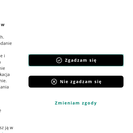
e w
ch
.
adanie
e i
Zgadzam się
h
nie
ikacja
nie
.
Nie zgadzam się
iania
Zmieniam zgody
e
sz ją w