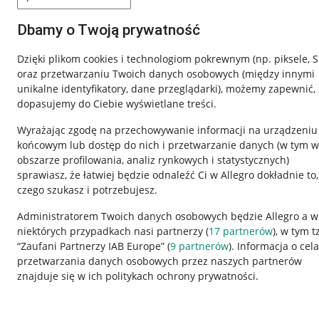
Dbamy o Twoją prywatność
Dzięki plikom cookies i technologiom pokrewnym
(np. piksele, 
oraz przetwarzaniu Twoich danych osobowych
(między innymi
unikalne identyfikatory, dane przeglądarki)
, możemy zapewnić, 
dopasujemy do Ciebie wyświetlane treści.
Wyrażając zgodę na przechowywanie informacji na urządzeniu
końcowym lub dostęp do nich i przetwarzanie danych (w tym w
obszarze profilowania, analiz rynkowych i statystycznych)
sprawiasz, że łatwiej będzie odnaleźć Ci w Allegro dokładnie to,
Nawigacja
czego szukasz i potrzebujesz.
Przydatne informacje
Informacje p
Administratorem Twoich danych osobowych będzie Allegro a w
niektórych przypadkach nasi partnerzy (
17
partnerów
), w tym t
Jak to działa
Regulamin
“Zaufani Partnerzy IAB Europe” (
9
partnerów
). Informacja o cel
Napisz do nas
Polityka plików
przetwarzania danych osobowych przez naszych partnerów
znajduje się w ich politykach ochrony prywatności.
Allegro Gadane dla sprzedających
Ustawienia plik
Allegro Gadane dla kupujących
Udostępnianie l