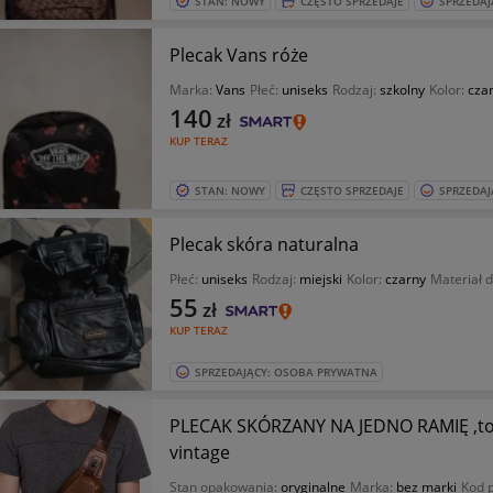
STAN: NOWY
CZĘSTO SPRZEDAJE
SPRZEDAJ
Plecak Vans róże
Marka:
Vans
Płeć:
uniseks
Rodzaj:
szkolny
Kolor:
cza
140
zł
KUP TERAZ
STAN: NOWY
CZĘSTO SPRZEDAJE
SPRZEDAJ
Plecak skóra naturalna
Płeć:
uniseks
Rodzaj:
miejski
Kolor:
czarny
Materiał 
55
zł
KUP TERAZ
SPRZEDAJĄCY: OSOBA PRYWATNA
PLECAK SKÓRZANY NA JEDNO RAMIĘ ,tor
vintage
Stan opakowania:
oryginalne
Marka:
bez marki
Kod 