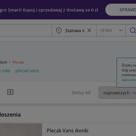
SPRAW
egro Smart! Kupuj i sprzedawaj z dostawą za 0 zł
Miasto
Wyczyść frazę
+
0
km
Odległość
szu
datki
Plecaki
Dodaj sw
Gdy poja
k nike
plecak vans
mailowo
wyszuki
k listy
Widok siatki
Sortuj od:
łoszenia
Plecak Vans ikonki