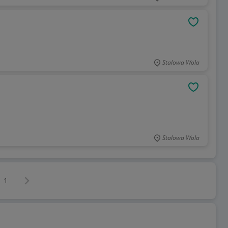
OBSERWU
Stalowa Wola
OBSERWU
Stalowa Wola
Następna strona
z
1