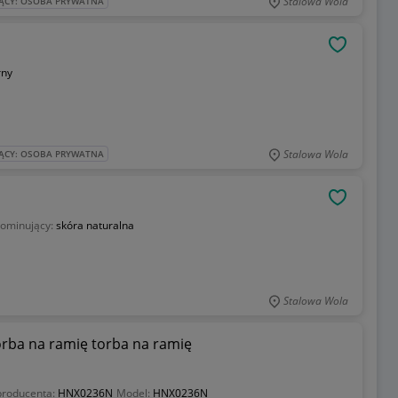
Stalowa Wola
ĄCY: OSOBA PRYWATNA
OBSERWU
rny
Stalowa Wola
ĄCY: OSOBA PRYWATNA
OBSERWU
dominujący:
skóra naturalna
Stalowa Wola
ba na ramię torba na ramię
producenta:
HNX0236N
Model:
HNX0236N