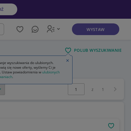
DŹ
WYSTAW
kaj
POLUB WYSZUKIWANIE
Zamknij wskazówkę
oje wyszukiwania do ulubionych.
wią się nowe oferty, wyślemy Ci je
. Ustaw powiadomienia w
ulubionych
waniach
.
Wybierz stronę:
Następna 
z
1
OBSERWU