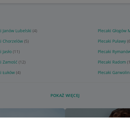
i Janów Lubelski
(4)
Plecaki Głogów 
ki Chorzelów
(5)
Plecaki Puławy
(
i Jasło
(11)
Plecaki Rymanó
ki Zamość
(12)
Plecaki Radom
(
ki Łuków
(4)
Plecaki Garwolin
POKAŻ WIĘCEJ