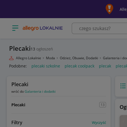
All
Otwórz menu z kategoriami
Plecaki
13
ogłoszeń
Allegro Lokalnie
Moda
Odzież, Obuwie, Dodatki
Galanteria i do
Podobne:
plecaki szkolne
plecak coolpack
plecak
pleca
Plecaki
Wido
wróć do
Galanteria i dodatki
Plecaki
13
Og
Filtry
Wyczyść