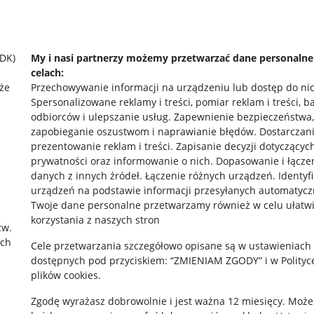
SDK)
My i nasi partnerzy możemy przetwarzać dane personaln
celach:
że
Przechowywanie informacji na urządzeniu lub dostęp do ni
Spersonalizowane reklamy i treści, pomiar reklam i treści, b
odbiorców i ulepszanie usług
.
Zapewnienie bezpieczeństwa,
zapobieganie oszustwom i naprawianie błędów
.
Dostarczani
prezentowanie reklam i treści
.
Zapisanie decyzji dotyczącyc
prywatności oraz informowanie o nich
.
Dopasowanie i łącze
danych z innych źródeł
.
Łączenie różnych urządzeń
.
Identyf
urządzeń na podstawie informacji przesyłanych automatycz
rawne
Pobierz aplikację
Twoje dane personalne przetwarzamy również w celu ułatw
korzystania z naszych stron
zw.
ach
Cele przetwarzania szczegółowo opisane są w ustawieniach
 "cookies"
dostępnych pod przyciskiem: “ZMIENIAM ZGODY” i w Polityc
plików cookies.
ów "cookies"
Zgodę wyrażasz dobrowolnie i jest ważna 12 miesięcy. Może
okalizacji