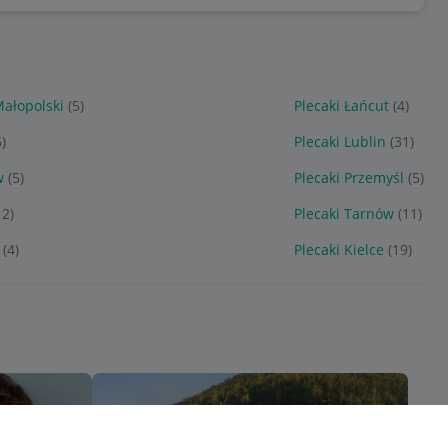
Małopolski
(5)
Plecaki Łańcut
(4)
6)
Plecaki Lublin
(31)
w
(5)
Plecaki Przemyśl
(5)
12)
Plecaki Tarnów
(11)
(4)
Plecaki Kielce
(19)