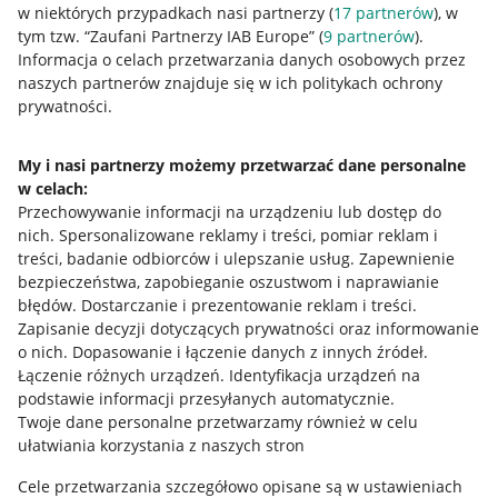
w niektórych przypadkach nasi partnerzy (
17
partnerów
), w
tym tzw. “Zaufani Partnerzy IAB Europe” (
9
partnerów
).
Przydatne informacje
Informacja o celach przetwarzania danych osobowych przez
naszych partnerów znajduje się w ich politykach ochrony
prywatności.
Jak to działa
Napisz do nas
My i nasi partnerzy możemy przetwarzać dane personalne
w celach:
Allegro Gadane dla sprzedających
Przechowywanie informacji na urządzeniu lub dostęp do
Allegro Gadane dla kupujących
nich
.
Spersonalizowane reklamy i treści, pomiar reklam i
treści, badanie odbiorców i ulepszanie usług
.
Zapewnienie
Mapa miejscowości
bezpieczeństwa, zapobieganie oszustwom i naprawianie
błędów
.
Dostarczanie i prezentowanie reklam i treści
.
Informacje prawne
Zapisanie decyzji dotyczących prywatności oraz informowanie
o nich
.
Dopasowanie i łączenie danych z innych źródeł
.
Regulamin
Łączenie różnych urządzeń
.
Identyfikacja urządzeń na
podstawie informacji przesyłanych automatycznie
.
Polityka plików "cookies"
Twoje dane personalne przetwarzamy również w celu
ułatwiania korzystania z naszych stron
Ustawienia plików "cookies"
Cele przetwarzania szczegółowo opisane są w ustawieniach
Udostępnianie lokalizacji