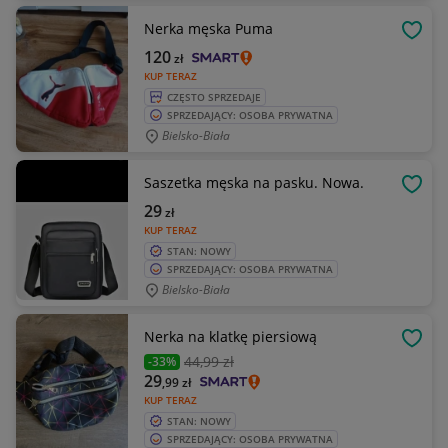
Nerka męska Puma
OBSE
120
zł
KUP TERAZ
CZĘSTO SPRZEDAJE
SPRZEDAJĄCY: OSOBA PRYWATNA
Bielsko-Biała
Saszetka męska na pasku. Nowa.
OBSE
29
zł
KUP TERAZ
STAN: NOWY
SPRZEDAJĄCY: OSOBA PRYWATNA
Bielsko-Biała
Nerka na klatkę piersiową
OBSE
44
,99 zł
-33%
29
,99
zł
KUP TERAZ
STAN: NOWY
SPRZEDAJĄCY: OSOBA PRYWATNA