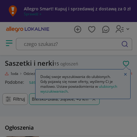
Allegro Smart! Kupuj i sprzedawaj z dostawą za 0 zł
Sprawdź »
Otwórz menu z kategoriami
szukaj
Saszetki i nerki
15
ogłoszeń
POL
nie
Moda
Odzież, Obuwie, Dodatki
Galanteria i dodatki
Saszetki i nerki
Zamkn
Dodaj swoje wyszukiwania do ulubionych.
Gdy pojawią się nowe oferty, wyślemy Ci je
Podobne:
saszetki i nerki
mailowo. Ustaw powiadomienia w
ulubionych
wyszukiwaniach
.
Filtruj
Bielsko-Biała, Śląskie, +0 km
Ogłoszenia