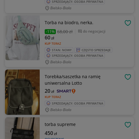
SPRZEDAJĄCY: OSOBA PRYWATNA
Bielsko-Biała
Torba na biodro, nerka.
OBSE
68
,00 zł
do negocjacji
-11%
60
zł
KUP TERAZ
STAN: NOWY
CZĘSTO SPRZEDAJE
SPRZEDAJĄCY: OSOBA PRYWATNA
Bielsko-Biała
Torebka/saszetka na ramię
OBSE
uniwersalna Lotto
20
zł
KUP TERAZ
SPRZEDAJĄCY: OSOBA PRYWATNA
Bielsko-Biała
torba supreme
OBSE
450
zł