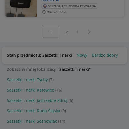
OGŁOSZENIE
SPRZEDAJĄCY: OSOBA PRYWATNA
Bielsko-Biała
Wybierz stronę:
Następna strona
z
1
Stan przedmiotu: Saszetki i nerki
Nowy
Bardzo dobry
Us
Zobacz w innej lokalizacji
"Saszetki i nerki"
Saszetki i nerki Tychy
(7)
Saszetki i nerki Katowice
(16)
Saszetki i nerki Jastrzębie-Zdrój
(6)
Saszetki i nerki Ruda Śląska
(9)
Saszetki i nerki Sosnowiec
(14)