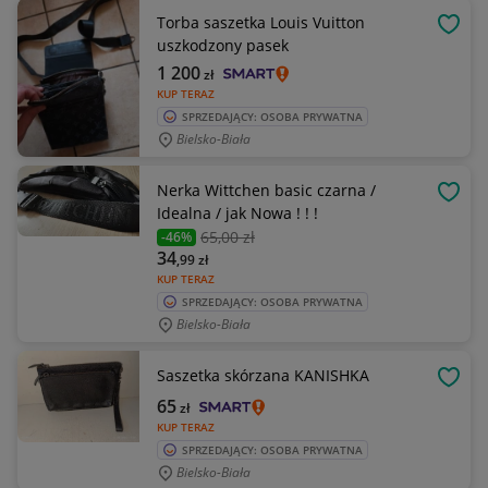
Torba saszetka Louis Vuitton
OBSE
uszkodzony pasek
1 200
zł
KUP TERAZ
SPRZEDAJĄCY: OSOBA PRYWATNA
Bielsko-Biała
Nerka Wittchen basic czarna /
OBSE
Idealna / jak Nowa ! ! !
65
,00 zł
-46%
34
,99
zł
KUP TERAZ
SPRZEDAJĄCY: OSOBA PRYWATNA
Bielsko-Biała
Saszetka skórzana KANISHKA
OBSE
65
zł
KUP TERAZ
SPRZEDAJĄCY: OSOBA PRYWATNA
Bielsko-Biała