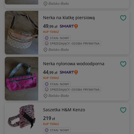
Bielsko-Biała
Nerka na klatkę piersiową
OBSE
49
,99
zł
KUP TERAZ
STAN: NOWY
SPRZEDAJĄCY: OSOBA PRYWATNA
Bielsko-Biała
Nerka nylonowa wodoodporna
OBSE
44
,99
zł
KUP TERAZ
STAN: NOWY
SPRZEDAJĄCY: OSOBA PRYWATNA
Bielsko-Biała
Saszetka H&M Kenzo
OBSE
219
zł
KUP TERAZ
STAN: NOWY