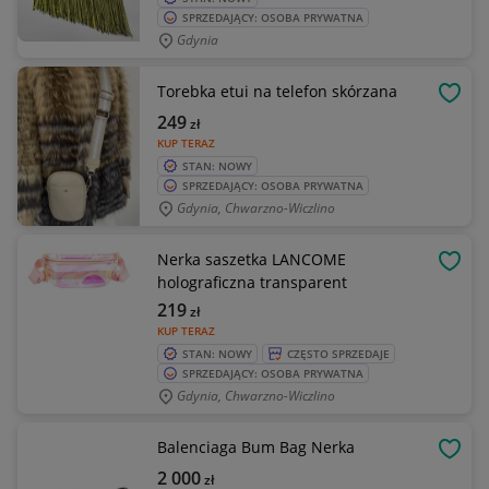
SPRZEDAJĄCY: OSOBA PRYWATNA
Gdynia
Torebka etui na telefon skórzana
OBSE
249
zł
KUP TERAZ
STAN: NOWY
SPRZEDAJĄCY: OSOBA PRYWATNA
Gdynia, Chwarzno-Wiczlino
Nerka saszetka LANCOME
OBSE
holograficzna transparent
219
zł
KUP TERAZ
STAN: NOWY
CZĘSTO SPRZEDAJE
SPRZEDAJĄCY: OSOBA PRYWATNA
Gdynia, Chwarzno-Wiczlino
Balenciaga Bum Bag Nerka
OBSE
2 000
zł