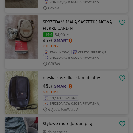
SPRZEDAJĄCY: OSOBA PRYWATNA
Gdynia
SPRZEDAM MAŁĄ SASZETKĘ NOWĄ
OBSE
PIERRE CARDIN
54
,00 zł
-16%
45
zł
KUP TERAZ
STAN: NOWY
CZĘSTO SPRZEDAJE
SPRZEDAJĄCY: OSOBA PRYWATNA
GDYNIA
męska saszetka, stan idealny
OBSE
45
zł
KUP TERAZ
CZĘSTO SPRZEDAJE
SPRZEDAJĄCY: OSOBA PRYWATNA
Gdynia, Wielki Kack
Stylowe moro Jordan psg
OBSE
do negocjacji