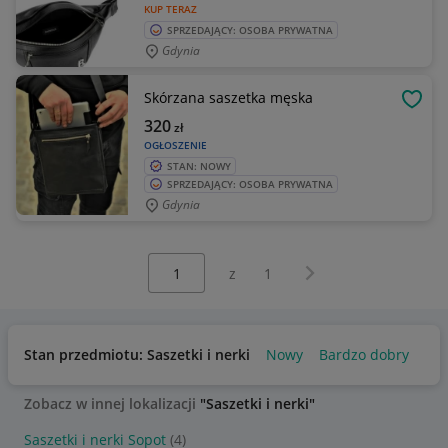
KUP TERAZ
SPRZEDAJĄCY: OSOBA PRYWATNA
Gdynia
Skórzana saszetka męska
OBSE
320
zł
OGŁOSZENIE
STAN: NOWY
SPRZEDAJĄCY: OSOBA PRYWATNA
Gdynia
Wybierz stronę:
Następna strona
z
1
Stan przedmiotu: Saszetki i nerki
Nowy
Bardzo dobry
Zobacz w innej lokalizacji
"Saszetki i nerki"
Saszetki i nerki Sopot
(4)