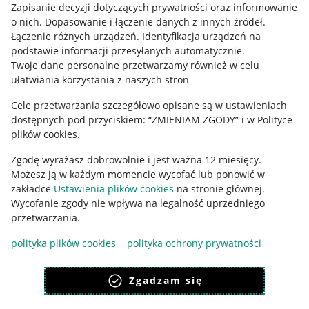
Informacje prawne
Zapisanie decyzji dotyczących prywatności oraz informowanie
o nich
.
Dopasowanie i łączenie danych z innych źródeł
.
Regulamin
Łączenie różnych urządzeń
.
Identyfikacja urządzeń na
podstawie informacji przesyłanych automatycznie
.
Polityka plików "cookies"
Twoje dane personalne przetwarzamy również w celu
ułatwiania korzystania z naszych stron
Ustawienia plików "cookies"
Cele przetwarzania szczegółowo opisane są w ustawieniach
Udostępnianie lokalizacji
dostępnych pod przyciskiem: “ZMIENIAM ZGODY” i w Polityce
Informacje dla Aktu o Usługach Cyfrowych
plików cookies.
Zgodę wyrażasz dobrowolnie i jest ważna 12 miesięcy.
Pobierz aplikację
Możesz ją w każdym momencie wycofać lub ponowić w
zakładce
Ustawienia plików cookies
na stronie głównej.
Wycofanie zgody nie wpływa na legalność uprzedniego
przetwarzania.
polityka plików cookies
polityka ochrony prywatności
Zgadzam się