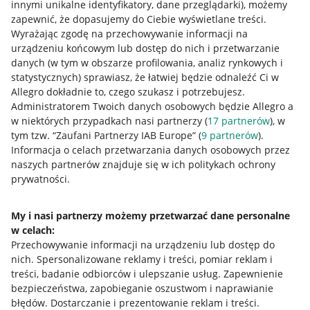
innymi unikalne identyfikatory, dane przeglądarki)
, możemy
zapewnić, że dopasujemy do Ciebie wyświetlane treści.
Wyrażając zgodę na przechowywanie informacji na
urządzeniu końcowym lub dostęp do nich i przetwarzanie
danych (w tym w obszarze profilowania, analiz rynkowych i
statystycznych) sprawiasz, że łatwiej będzie odnaleźć Ci w
Allegro dokładnie to, czego szukasz i potrzebujesz.
Administratorem Twoich danych osobowych będzie Allegro a
w niektórych przypadkach nasi partnerzy (
17
partnerów
), w
tym tzw. “Zaufani Partnerzy IAB Europe” (
9
partnerów
).
Przydatne informacje
Informacja o celach przetwarzania danych osobowych przez
naszych partnerów znajduje się w ich politykach ochrony
prywatności.
Jak to działa
Napisz do nas
My i nasi partnerzy możemy przetwarzać dane personalne
w celach:
Allegro Gadane dla sprzedających
Przechowywanie informacji na urządzeniu lub dostęp do
Allegro Gadane dla kupujących
nich
.
Spersonalizowane reklamy i treści, pomiar reklam i
treści, badanie odbiorców i ulepszanie usług
.
Zapewnienie
Mapa miejscowości
bezpieczeństwa, zapobieganie oszustwom i naprawianie
błędów
.
Dostarczanie i prezentowanie reklam i treści
.