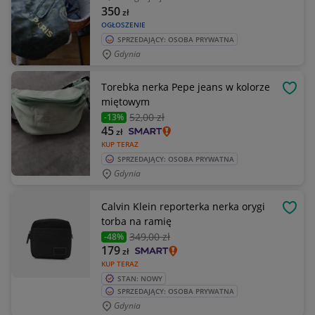
350
zł
OGŁOSZENIE
SPRZEDAJĄCY: OSOBA PRYWATNA
Gdynia
Torebka nerka Pepe jeans w kolorze
OBSE
miętowym
52
,00 zł
-13%
45
zł
KUP TERAZ
SPRZEDAJĄCY: OSOBA PRYWATNA
Gdynia
Calvin Klein reporterka nerka orygi
OBSE
torba na ramię
349
,00 zł
-48%
179
zł
KUP TERAZ
STAN: NOWY
SPRZEDAJĄCY: OSOBA PRYWATNA
Gdynia