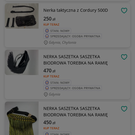
Nerka taktyczna z Cordury 500D
OBSE
250
zł
KUP TERAZ
STAN: NOWY
SPRZEDAJĄCY: OSOBA PRYWATNA
Gdynia, Chylonia
NERKA SASZETKA SASZETKA
OBSE
BIODROWA TOREBKA NA RAMIĘ
470
zł
KUP TERAZ
STAN: NOWY
SPRZEDAJĄCY: OSOBA PRYWATNA
Gdynia
NERKA SASZETKA SASZETKA
OBSE
BIODROWA TOREBKA NA RAMIĘ
450
zł
KUP TERAZ
STAN: NOWY