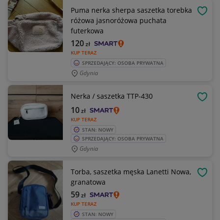
Puma nerka sherpa saszetka torebka
OBSE
różowa jasnoróżowa puchata
futerkowa
120
zł
KUP TERAZ
SPRZEDAJĄCY: OSOBA PRYWATNA
Gdynia
Nerka / saszetka TTP-430
OBSE
10
zł
KUP TERAZ
STAN: NOWY
SPRZEDAJĄCY: OSOBA PRYWATNA
Gdynia
Torba, saszetka męska Lanetti Nowa,
OBSE
granatowa
59
zł
KUP TERAZ
STAN: NOWY