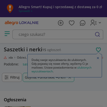
Allegro Smart! Kupuj i sprzedawaj z dostawą za 0 zł
Sprawdź »
Otwórz menu z kategoriami
szukaj
Saszetki i nerki
15
ogłoszeń
POL
e
Moda
Odzież, Obuwie, Dodatki
Galanteria i dodatki
Saszetki i nerki
Zamkn
Dodaj swoje wyszukiwania do ulubionych.
Gdy pojawią się nowe oferty, wyślemy Ci je
Podobne:
saszetki i nerki
mailowo. Ustaw powiadomienia w
ulubionych
wyszukiwaniach
.
Filtruj
Gdynia, Pomorskie, +0 km
Ogłoszenia