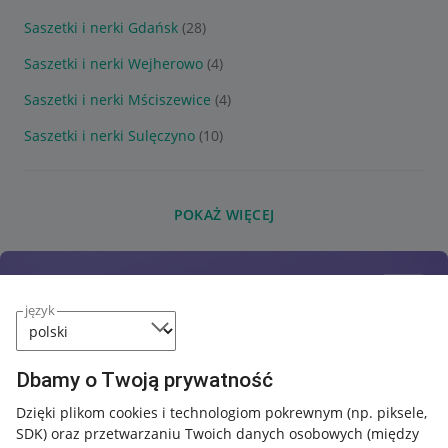
Saszetki i nerki Gdańsk
(28)
Saszetki i nerki Wejherowo
(4)
Saszetki i nerki Mściszewice
(4)
Saszetki i nerki Sulęczyno
(10)
POKAŻ WIĘCEJ
język
Dbamy o Twoją prywatność
Dzięki plikom cookies i technologiom pokrewnym
(np. piksele,
SDK)
oraz przetwarzaniu Twoich danych osobowych
(między