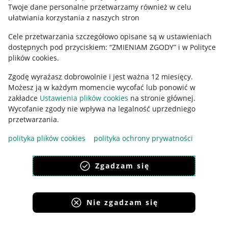
Polityka plików "cookies"
Twoje dane personalne przetwarzamy również w celu
ułatwiania korzystania z naszych stron
Ustawienia plików "cookies"
Cele przetwarzania szczegółowo opisane są w ustawieniach
Udostępnianie lokalizacji
dostępnych pod przyciskiem: “ZMIENIAM ZGODY” i w Polityce
Informacje dla Aktu o Usługach Cyfrowych
plików cookies.
Zgodę wyrażasz dobrowolnie i jest ważna 12 miesięcy.
Pobierz aplikację
Możesz ją w każdym momencie wycofać lub ponowić w
zakładce
Ustawienia plików cookies
na stronie głównej.
Wycofanie zgody nie wpływa na legalność uprzedniego
przetwarzania.
polityka plików cookies
polityka ochrony prywatności
Zgadzam się
Nie zgadzam się
Korzystanie z serwisu oznacza akceptację
regulaminu
.