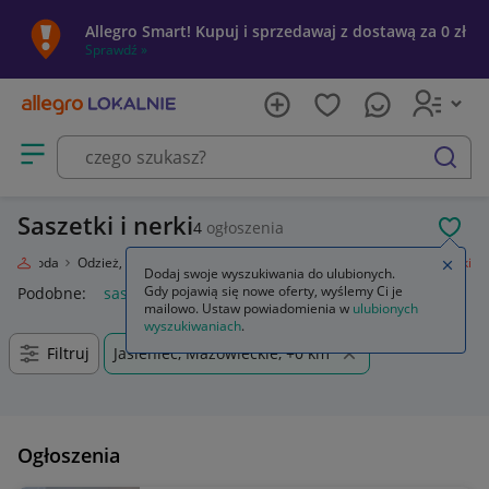
Allegro Smart! Kupuj i sprzedawaj z dostawą za 0 zł
Sprawdź »
Otwórz menu z kategoriami
szukaj
Saszetki i nerki
4
ogłoszenia
POL
e
Moda
Odzież, Obuwie, Dodatki
Galanteria i dodatki
Saszetki i nerki
Zamkn
Dodaj swoje wyszukiwania do ulubionych.
Gdy pojawią się nowe oferty, wyślemy Ci je
Podobne:
saszetki i nerki
mailowo. Ustaw powiadomienia w
ulubionych
wyszukiwaniach
.
Filtruj
Jasieniec, Mazowieckie, +0 km
Ogłoszenia