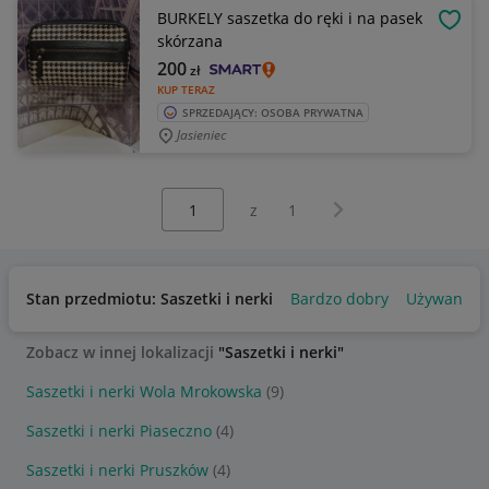
BURKELY saszetka do ręki i na pasek
OBSE
skórzana
200
zł
KUP TERAZ
SPRZEDAJĄCY: OSOBA PRYWATNA
Jasieniec
Wybierz stronę:
Następna strona
z
1
Stan przedmiotu: Saszetki i nerki
Bardzo dobry
Używany
Zobacz w innej lokalizacji
"Saszetki i nerki"
Saszetki i nerki Wola Mrokowska
(9)
Saszetki i nerki Piaseczno
(4)
Saszetki i nerki Pruszków
(4)