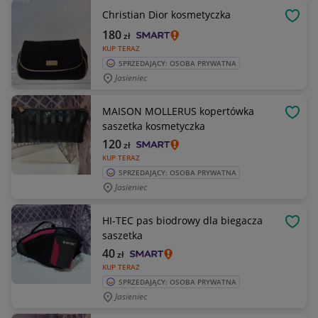
Christian Dior kosmetyczka
OBSE
180
zł
KUP TERAZ
SPRZEDAJĄCY: OSOBA PRYWATNA
Jasieniec
MAISON MOLLERUS kopertówka
OBSE
saszetka kosmetyczka
120
zł
KUP TERAZ
SPRZEDAJĄCY: OSOBA PRYWATNA
Jasieniec
HI-TEC pas biodrowy dla biegacza
OBSE
saszetka
40
zł
KUP TERAZ
SPRZEDAJĄCY: OSOBA PRYWATNA
Jasieniec