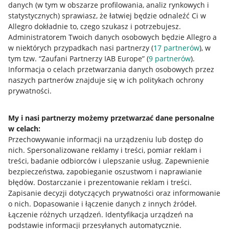
danych (w tym w obszarze profilowania, analiz rynkowych i
statystycznych) sprawiasz, że łatwiej będzie odnaleźć Ci w
Allegro dokładnie to, czego szukasz i potrzebujesz.
Administratorem Twoich danych osobowych będzie Allegro a
w niektórych przypadkach nasi partnerzy (
17
partnerów
), w
tym tzw. “Zaufani Partnerzy IAB Europe” (
9
partnerów
).
Przydatne informacje
Informacja o celach przetwarzania danych osobowych przez
naszych partnerów znajduje się w ich politykach ochrony
prywatności.
Jak to działa
Napisz do nas
My i nasi partnerzy możemy przetwarzać dane personalne
w celach:
Allegro Gadane dla sprzedających
Przechowywanie informacji na urządzeniu lub dostęp do
Allegro Gadane dla kupujących
nich
.
Spersonalizowane reklamy i treści, pomiar reklam i
treści, badanie odbiorców i ulepszanie usług
.
Zapewnienie
Mapa miejscowości
bezpieczeństwa, zapobieganie oszustwom i naprawianie
błędów
.
Dostarczanie i prezentowanie reklam i treści
.
Informacje prawne
Zapisanie decyzji dotyczących prywatności oraz informowanie
o nich
.
Dopasowanie i łączenie danych z innych źródeł
.
Regulamin
Łączenie różnych urządzeń
.
Identyfikacja urządzeń na
podstawie informacji przesyłanych automatycznie
.