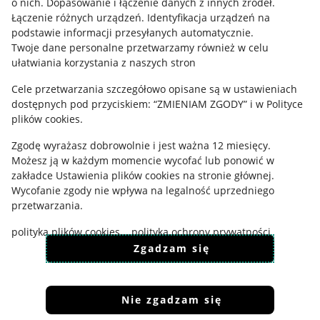
o nich
.
Dopasowanie i łączenie danych z innych źródeł
.
Polityka plików "cookies"
Łączenie różnych urządzeń
.
Identyfikacja urządzeń na
podstawie informacji przesyłanych automatycznie
.
Ustawienia plików "cookies"
Twoje dane personalne przetwarzamy również w celu
ułatwiania korzystania z naszych stron
Udostępnianie lokalizacji
Cele przetwarzania szczegółowo opisane są w ustawieniach
Informacje dla Aktu o Usługach Cyfrowych
dostępnych pod przyciskiem: “ZMIENIAM ZGODY” i w Polityce
plików cookies.
Pobierz aplikację
Zgodę wyrażasz dobrowolnie i jest ważna 12 miesięcy.
Możesz ją w każdym momencie wycofać lub ponowić w
zakładce
Ustawienia plików cookies
na stronie głównej.
Wycofanie zgody nie wpływa na legalność uprzedniego
przetwarzania.
polityka plików cookies
polityka ochrony prywatności
Zgadzam się
Nie zgadzam się
Korzystanie z serwisu oznacza akceptację
regulaminu
.