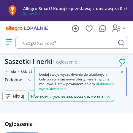
Allegro Smart! Kupuj i sprzedawaj z dostawą za 0 zł
Sprawdź »
Otwórz menu z kategoriami
szukaj
Saszetki i nerki
1
ogłoszenie
POL
e
Moda
Odzież, Obuwie, Dodatki
Galanteria i dodatki
Saszetki i nerki
Zamkn
Dodaj swoje wyszukiwania do ulubionych.
Gdy pojawią się nowe oferty, wyślemy Ci je
Podobne:
saszetki i nerki
mailowo. Ustaw powiadomienia w
ulubionych
wyszukiwaniach
.
Filtruj
Piotrków Trybunalski, Łódzkie, +0 km
Ogłoszenia