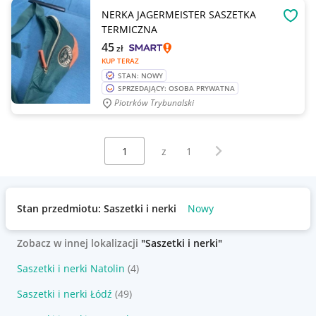
NERKA JAGERMEISTER SASZETKA
OBSE
TERMICZNA
45
zł
KUP TERAZ
STAN: NOWY
SPRZEDAJĄCY: OSOBA PRYWATNA
Piotrków Trybunalski
Wybierz stronę:
Następna strona
z
1
Stan przedmiotu: Saszetki i nerki
Nowy
Zobacz w innej lokalizacji
"Saszetki i nerki"
Saszetki i nerki Natolin
(4)
Saszetki i nerki Łódź
(49)