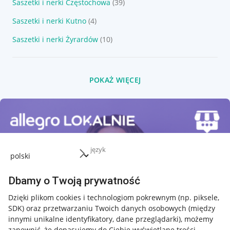
Saszetki i nerki Częstochowa
(39)
Saszetki i nerki Kutno
(4)
Saszetki i nerki Żyrardów
(10)
POKAŻ WIĘCEJ
język
Dbamy o Twoją prywatność
Dzięki plikom cookies i technologiom pokrewnym
(np. piksele,
SDK)
oraz przetwarzaniu Twoich danych osobowych
(między
innymi unikalne identyfikatory, dane przeglądarki)
, możemy
zapewnić, że dopasujemy do Ciebie wyświetlane treści.