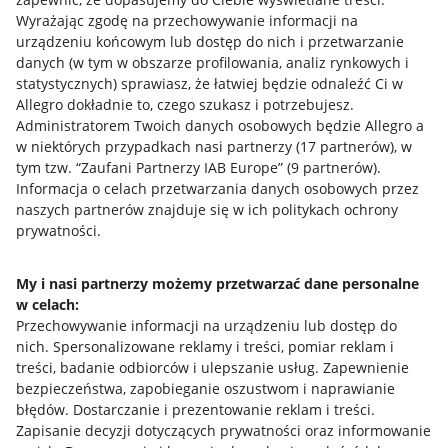
Wyrażając zgodę na przechowywanie informacji na
urządzeniu końcowym lub dostęp do nich i przetwarzanie
danych (w tym w obszarze profilowania, analiz rynkowych i
statystycznych) sprawiasz, że łatwiej będzie odnaleźć Ci w
Allegro dokładnie to, czego szukasz i potrzebujesz.
Administratorem Twoich danych osobowych będzie Allegro a
w niektórych przypadkach nasi partnerzy (
17
partnerów
), w
Przydatne informacje
tym tzw. “Zaufani Partnerzy IAB Europe” (
9
partnerów
).
Informacja o celach przetwarzania danych osobowych przez
Jak to działa
naszych partnerów znajduje się w ich politykach ochrony
prywatności.
Napisz do nas
Allegro Gadane dla sprzedających
My i nasi partnerzy możemy przetwarzać dane personalne
w celach:
Allegro Gadane dla kupujących
Przechowywanie informacji na urządzeniu lub dostęp do
Mapa miejscowości
nich
.
Spersonalizowane reklamy i treści, pomiar reklam i
treści, badanie odbiorców i ulepszanie usług
.
Zapewnienie
bezpieczeństwa, zapobieganie oszustwom i naprawianie
Informacje prawne
błędów
.
Dostarczanie i prezentowanie reklam i treści
.
Zapisanie decyzji dotyczących prywatności oraz informowanie
Regulamin