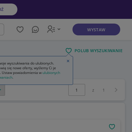
DŹ
WYSTAW
kaj
POLUB WYSZUKIWANIE
Zamknij wskazówkę
oje wyszukiwania do ulubionych.
wią się nowe oferty, wyślemy Ci je
. Ustaw powiadomienia w
ulubionych
waniach
.
Wybierz stronę:
Następna 
z
1
OBSERWU