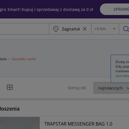
SPRAW
egro Smart! Kupuj i sprzedawaj z dostawą za 0 zł
Miasto
Wyczyść frazę
+
0
km
Odległość
szu
datki
Saszetki i nerki
Dodaj sw
Gdy poja
mailowo
wyszuki
k listy
Widok siatki
Sortuj od:
łoszenia
TRAPSTAR MESSENGER BAG 1.0