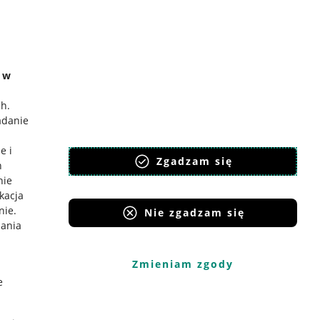
e w
ch
.
adanie
e i
Zgadzam się
h
nie
ikacja
nie
.
Nie zgadzam się
iania
Zmieniam zgody
e