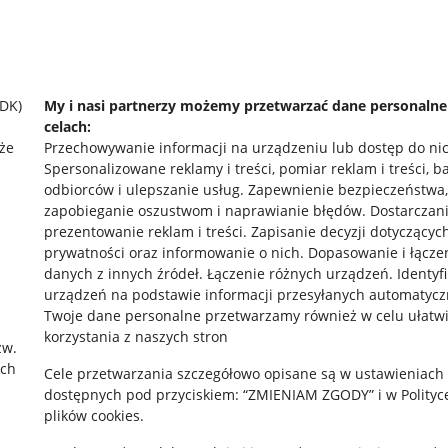
SDK)
My i nasi partnerzy możemy przetwarzać dane personaln
celach:
że
Przechowywanie informacji na urządzeniu lub dostęp do ni
Spersonalizowane reklamy i treści, pomiar reklam i treści, b
odbiorców i ulepszanie usług
.
Zapewnienie bezpieczeństwa,
zapobieganie oszustwom i naprawianie błędów
.
Dostarczani
prezentowanie reklam i treści
.
Zapisanie decyzji dotyczącyc
prywatności oraz informowanie o nich
.
Dopasowanie i łącze
danych z innych źródeł
.
Łączenie różnych urządzeń
.
Identyf
urządzeń na podstawie informacji przesyłanych automatycz
rawne
Pobierz aplikację
Twoje dane personalne przetwarzamy również w celu ułatw
korzystania z naszych stron
zw.
ach
Cele przetwarzania szczegółowo opisane są w ustawieniach
 "cookies"
dostępnych pod przyciskiem: “ZMIENIAM ZGODY” i w Polityc
plików cookies.
ów "cookies"