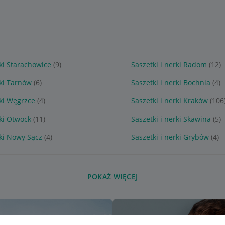
rki Starachowice
(9)
Saszetki i nerki Radom
(12)
rki Tarnów
(6)
Saszetki i nerki Bochnia
(4)
rki Węgrzce
(4)
Saszetki i nerki Kraków
(106
rki Otwock
(11)
Saszetki i nerki Skawina
(5)
rki Nowy Sącz
(4)
Saszetki i nerki Grybów
(4)
POKAŻ WIĘCEJ