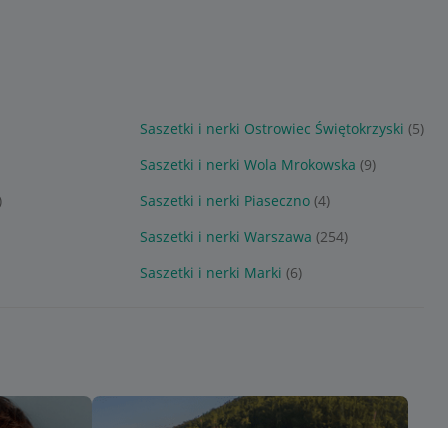
Saszetki i nerki Ostrowiec Świętokrzyski
(5)
Saszetki i nerki Wola Mrokowska
(9)
)
Saszetki i nerki Piaseczno
(4)
Saszetki i nerki Warszawa
(254)
Saszetki i nerki Marki
(6)