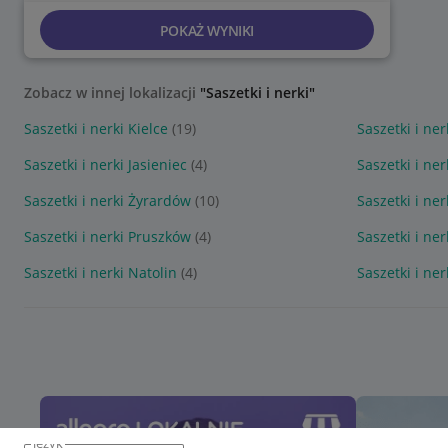
POKAŻ WYNIKI
Zobacz w innej lokalizacji
"Saszetki i nerki"
Saszetki i nerki Kielce
(19)
Saszetki i ne
Saszetki i nerki Jasieniec
(4)
Saszetki i ne
Saszetki i nerki Żyrardów
(10)
Saszetki i ne
Saszetki i nerki Pruszków
(4)
Saszetki i ne
Saszetki i nerki Natolin
(4)
Saszetki i ne
język