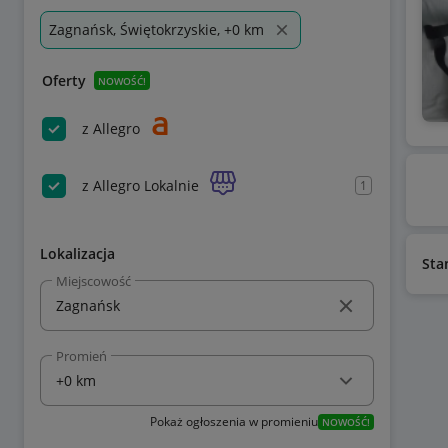
Zagnańsk, Świętokrzyskie, +0 km
Oferty
NOWOŚĆ!
z Allegro
z Allegro Lokalnie
1
Lokalizacja
Sta
Miejscowość
Promień
Pokaż ogłoszenia w promieniu
NOWOŚĆ!