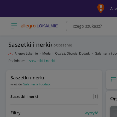
All
Otwórz menu z kategoriami
Saszetki i nerki
1
ogłoszenie
Allegro Lokalnie
Moda
Odzież, Obuwie, Dodatki
Galanteria i do
Podobne:
saszetki i nerki
Saszetki i nerki
Wido
wróć do
Galanteria i dodatki
Saszetki i nerki
1
Og
Filtry
Wyczyść