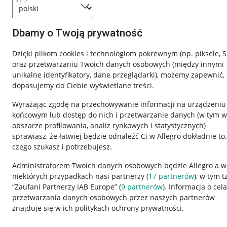
Dbamy o Twoją prywatność
Dzięki plikom cookies i technologiom pokrewnym
(np. piksele, 
oraz przetwarzaniu Twoich danych osobowych
(między innymi
unikalne identyfikatory, dane przeglądarki)
, możemy zapewnić, 
dopasujemy do Ciebie wyświetlane treści.
Wyrażając zgodę na przechowywanie informacji na urządzeniu
końcowym lub dostęp do nich i przetwarzanie danych (w tym w
obszarze profilowania, analiz rynkowych i statystycznych)
sprawiasz, że łatwiej będzie odnaleźć Ci w Allegro dokładnie to,
czego szukasz i potrzebujesz.
Przydatne informacje
Informacje p
Administratorem Twoich danych osobowych będzie Allegro a w
niektórych przypadkach nasi partnerzy (
17
partnerów
), w tym t
Jak to działa
Regulamin
“Zaufani Partnerzy IAB Europe” (
9
partnerów
). Informacja o cel
Napisz do nas
Polityka plików
przetwarzania danych osobowych przez naszych partnerów
znajduje się w ich politykach ochrony prywatności.
Allegro Gadane dla sprzedających
Ustawienia plik