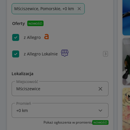
Mściszewice, Pomorskie, +0 km
Oferty
NOWOŚĆ!
z Allegro
z Allegro Lokalnie
3
Lokalizacja
Miejscowość
Promień
Pokaż ogłoszenia w promieniu
NOWOŚĆ!