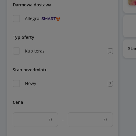
Darmowa dostawa
Allegro
Typ oferty
Sta
Kup teraz
3
Stan przedmiotu
Nowy
3
Cena
zł
–
zł