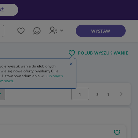
DŹ
WYSTAW
kaj
POLUB WYSZUKIWANIE
Zamknij wskazówkę
oje wyszukiwania do ulubionych.
wią się nowe oferty, wyślemy Ci je
. Ustaw powiadomienia w
ulubionych
waniach
.
Wybierz stronę:
Następna 
z
1
OBSERWU