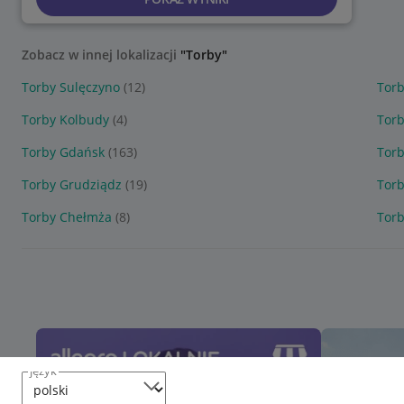
Zobacz w innej lokalizacji
"Torby"
Torby Sulęczyno
(12)
Torb
Torby Kolbudy
(4)
Torb
Torby Gdańsk
(163)
Torb
Torby Grudziądz
(19)
Tor
Torby Chełmża
(8)
Torb
język