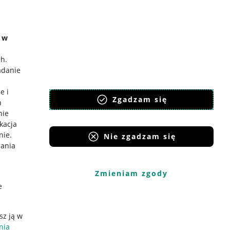
e w
ch
.
adanie
e i
Zgadzam się
h
nie
ikacja
nie
.
Nie zgadzam się
iania
Zmieniam zgody
e
sz ją w
nia