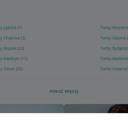
y Lębork
(7)
Torby Wejher
y Chojnice
(5)
Torby Gdynia
y Słupsk
(22)
Torby Bydgosz
by Kwidzyn
(11)
Torby Malbork
y Toruń
(32)
Torby Inowroc
POKAŻ WIĘCEJ