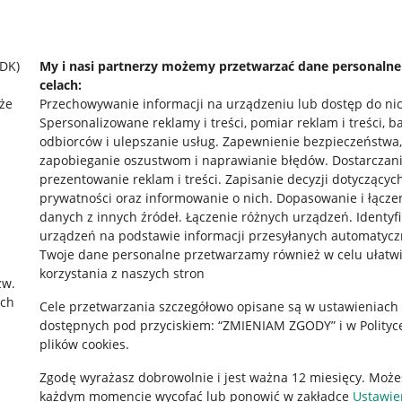
SDK)
My i nasi partnerzy możemy przetwarzać dane personaln
celach:
że
Przechowywanie informacji na urządzeniu lub dostęp do ni
Spersonalizowane reklamy i treści, pomiar reklam i treści, b
odbiorców i ulepszanie usług
.
Zapewnienie bezpieczeństwa,
zapobieganie oszustwom i naprawianie błędów
.
Dostarczani
prezentowanie reklam i treści
.
Zapisanie decyzji dotyczącyc
prywatności oraz informowanie o nich
.
Dopasowanie i łącze
danych z innych źródeł
.
Łączenie różnych urządzeń
.
Identyf
urządzeń na podstawie informacji przesyłanych automatycz
rawne
Pobierz aplikację
Twoje dane personalne przetwarzamy również w celu ułatw
korzystania z naszych stron
zw.
ach
Cele przetwarzania szczegółowo opisane są w ustawieniach
 "cookies"
dostępnych pod przyciskiem: “ZMIENIAM ZGODY” i w Polityc
plików cookies.
ów "cookies"
Zgodę wyrażasz dobrowolnie i jest ważna 12 miesięcy. Może
okalizacji
każdym momencie wycofać lub ponowić w zakładce
Ustawie