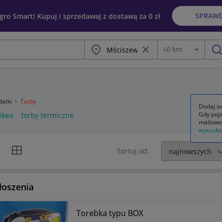
SPRAW
egro Smart! Kupuj i sprzedawaj z dostawą za 0 zł
Miasto
Wyczyść frazę
+
0
km
Odległość
szu
datki
Torby
Dodaj sw
Gdy poja
 ikea
torby termiczne
mailowo
wyszuki
k listy
Widok siatki
Sortuj od:
łoszenia
Torebka typu BOX