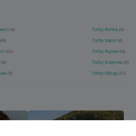
owo
(14)
Torby Rumia
(6)
(44)
Torby Sopot
(4)
cz
(62)
Torby Ryjewo
(4)
(4)
Torby Krajenka
(4)
ław
(9)
Torby Elbląg
(21)