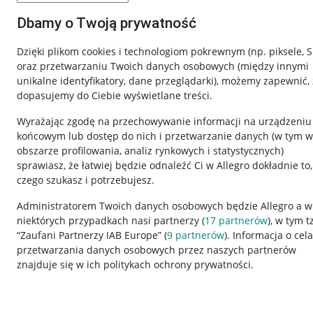
Dbamy o Twoją prywatność
Dzięki plikom cookies i technologiom pokrewnym
(np. piksele, 
oraz przetwarzaniu Twoich danych osobowych
(między innymi
unikalne identyfikatory, dane przeglądarki)
, możemy zapewnić, 
dopasujemy do Ciebie wyświetlane treści.
Wyrażając zgodę na przechowywanie informacji na urządzeniu
końcowym lub dostęp do nich i przetwarzanie danych (w tym w
obszarze profilowania, analiz rynkowych i statystycznych)
sprawiasz, że łatwiej będzie odnaleźć Ci w Allegro dokładnie to,
czego szukasz i potrzebujesz.
Przydatne informacje
Informacje p
Administratorem Twoich danych osobowych będzie Allegro a w
niektórych przypadkach nasi partnerzy (
17
partnerów
), w tym t
Jak to działa
Regulamin
“Zaufani Partnerzy IAB Europe” (
9
partnerów
). Informacja o cel
Napisz do nas
Polityka plików
przetwarzania danych osobowych przez naszych partnerów
znajduje się w ich politykach ochrony prywatności.
Allegro Gadane dla sprzedających
Ustawienia plik
Allegro Gadane dla kupujących
Udostępnianie l