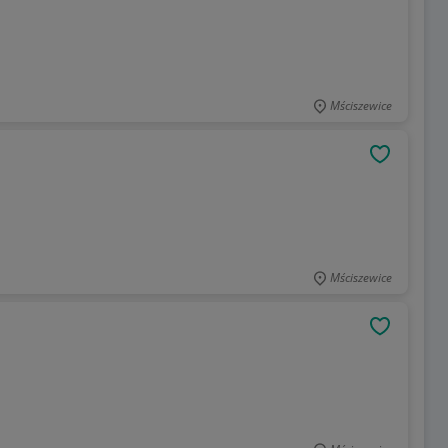
Mściszewice
OBSERWU
Mściszewice
OBSERWU