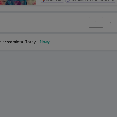
STAN: NOWY
SPRZEDAJĄCY: OSOBA PRYWATNA
Wybierz stronę:
n przedmiotu: Torby
Nowy