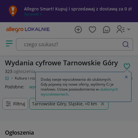
Allegro Smart! Kupuj i sprzedawaj z dostawą za 0 zł
Sprawdź »
Otwórz menu z kategoriami
szukaj
Wydania cyfrowe Tarnowskie Góry
POL
323
ogłoszenia
Zamkn
kalnie
Kultura i rozrywka
Gry
Gry komputerowe PC
Wydania cyfrowe
Dodaj swoje wyszukiwania do ulubionych.
Gdy pojawią się nowe oferty, wyślemy Ci je
Podobne:
wydania cyfrowe
mailowo. Ustaw powiadomienia w
ulubionych
wyszukiwaniach
.
Filtruj
Tarnowskie Góry, Śląskie, +0 km
Ogłoszenia