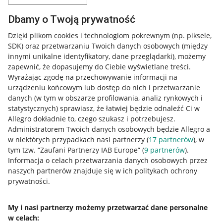
Dbamy o Twoją prywatność
Dzięki plikom cookies i technologiom pokrewnym
(np. piksele,
SDK)
oraz przetwarzaniu Twoich danych osobowych
(między
innymi unikalne identyfikatory, dane przeglądarki)
, możemy
zapewnić, że dopasujemy do Ciebie wyświetlane treści.
Wyrażając zgodę na przechowywanie informacji na
urządzeniu końcowym lub dostęp do nich i przetwarzanie
danych (w tym w obszarze profilowania, analiz rynkowych i
statystycznych) sprawiasz, że łatwiej będzie odnaleźć Ci w
Allegro dokładnie to, czego szukasz i potrzebujesz.
Administratorem Twoich danych osobowych będzie Allegro a
w niektórych przypadkach nasi partnerzy (
17
partnerów
), w
tym tzw. “Zaufani Partnerzy IAB Europe” (
9
partnerów
).
Przydatne informacje
Informacja o celach przetwarzania danych osobowych przez
naszych partnerów znajduje się w ich politykach ochrony
prywatności.
Jak to działa
Napisz do nas
My i nasi partnerzy możemy przetwarzać dane personalne
w celach:
Allegro Gadane dla sprzedających