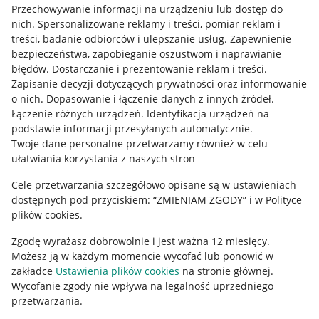
Przechowywanie informacji na urządzeniu lub dostęp do
Allegro Gadane dla kupujących
nich
.
Spersonalizowane reklamy i treści, pomiar reklam i
treści, badanie odbiorców i ulepszanie usług
.
Zapewnienie
Mapa miejscowości
bezpieczeństwa, zapobieganie oszustwom i naprawianie
błędów
.
Dostarczanie i prezentowanie reklam i treści
.
Informacje prawne
Zapisanie decyzji dotyczących prywatności oraz informowanie
o nich
.
Dopasowanie i łączenie danych z innych źródeł
.
Regulamin
Łączenie różnych urządzeń
.
Identyfikacja urządzeń na
podstawie informacji przesyłanych automatycznie
.
Polityka plików "cookies"
Twoje dane personalne przetwarzamy również w celu
ułatwiania korzystania z naszych stron
Ustawienia plików "cookies"
Cele przetwarzania szczegółowo opisane są w ustawieniach
Udostępnianie lokalizacji
dostępnych pod przyciskiem: “ZMIENIAM ZGODY” i w Polityce
Informacje dla Aktu o Usługach Cyfrowych
plików cookies.
Zgodę wyrażasz dobrowolnie i jest ważna 12 miesięcy.
Pobierz aplikację
Możesz ją w każdym momencie wycofać lub ponowić w
zakładce
Ustawienia plików cookies
na stronie głównej.
Wycofanie zgody nie wpływa na legalność uprzedniego
przetwarzania.