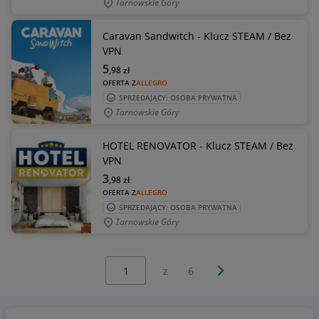
Tarnowskie Góry
Caravan Sandwitch - Klucz STEAM / Bez
VPN
5
,98
zł
OFERTA Z
ALLEGRO
SPRZEDAJĄCY: OSOBA PRYWATNA
Tarnowskie Góry
HOTEL RENOVATOR - Klucz STEAM / Bez
VPN
3
,98
zł
OFERTA Z
ALLEGRO
SPRZEDAJĄCY: OSOBA PRYWATNA
Tarnowskie Góry
Wybierz stronę:
Następna strona
z
6