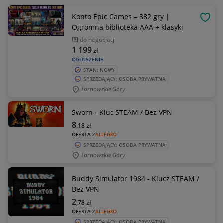
Konto Epic Games – 382 gry |
OBSE
Ogromna biblioteka AAA + klasyki
do negocjacji
1 199
zł
OGŁOSZENIE
STAN: NOWY
SPRZEDAJĄCY: OSOBA PRYWATNA
Tarnowskie Góry
Sworn - Kluc STEAM / Bez VPN
8
,18
zł
OFERTA Z
ALLEGRO
SPRZEDAJĄCY: OSOBA PRYWATNA
Tarnowskie Góry
Buddy Simulator 1984 - Klucz STEAM /
Bez VPN
2
,78
zł
OFERTA Z
ALLEGRO
SPRZEDAJĄCY: OSOBA PRYWATNA