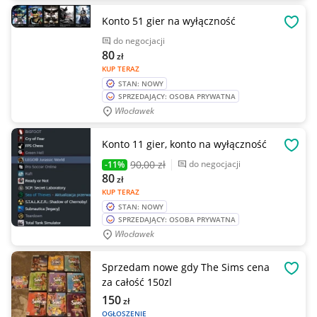
Konto 51 gier na wyłączność
OBSE
do negocjacji
80
zł
KUP TERAZ
STAN: NOWY
SPRZEDAJĄCY: OSOBA PRYWATNA
Włocławek
Konto 11 gier, konto na wyłączność
OBSE
90
,00 zł
do negocjacji
-11%
80
zł
KUP TERAZ
STAN: NOWY
SPRZEDAJĄCY: OSOBA PRYWATNA
Włocławek
Sprzedam nowe gdy The Sims cena
OBSE
za całość 150zl
150
zł
OGŁOSZENIE