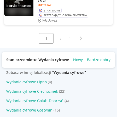
70
zł
KUP TERAZ
STAN: NOWY
SPRZEDAJĄCY: OSOBA PRYWATNA
Włocławek
Wybierz stronę:
Następna strona
z
1
Stan przedmiotu: Wydania cyfrowe
Nowy
Bardzo dobry
U
Zobacz w innej lokalizacji
"Wydania cyfrowe"
Wydania cyfrowe Lipno
(4)
Wydania cyfrowe Ciechocinek
(22)
Wydania cyfrowe Golub-Dobrzyń
(4)
Wydania cyfrowe Gostynin
(15)