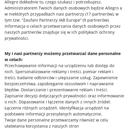
Allegro dokładnie to, czego szukasz i potrzebujesz.
Administratorem Twoich danych osobowych będzie Allegro a
w niektórych przypadkach nasi partnerzy (
17
partnerów
), w
Nawigacja
tym tzw. “Zaufani Partnerzy IAB Europe” (
9
partnerów
).
Przydatne informacje
Informacja o celach przetwarzania danych osobowych przez
naszych partnerów znajduje się w ich politykach ochrony
prywatności.
Jak to działa
Napisz do nas
My i nasi partnerzy możemy przetwarzać dane personalne
w celach:
Allegro Gadane dla sprzedających
Przechowywanie informacji na urządzeniu lub dostęp do
Allegro Gadane dla kupujących
nich
.
Spersonalizowane reklamy i treści, pomiar reklam i
treści, badanie odbiorców i ulepszanie usług
.
Zapewnienie
Mapa miejscowości
bezpieczeństwa, zapobieganie oszustwom i naprawianie
błędów
.
Dostarczanie i prezentowanie reklam i treści
.
Informacje prawne
Zapisanie decyzji dotyczących prywatności oraz informowanie
o nich
.
Dopasowanie i łączenie danych z innych źródeł
.
Regulamin
Łączenie różnych urządzeń
.
Identyfikacja urządzeń na
podstawie informacji przesyłanych automatycznie
.
Polityka plików "cookies"
Twoje dane personalne przetwarzamy również w celu
ułatwiania korzystania z naszych stron
Ustawienia plików "cookies"