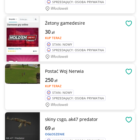
SPRZEDAJĄCY: OSOBA PRYWATNA
Włocławek
Żetony gamedesire
OBSE
30
zł
KUP TERAZ
STAN: NOWY
SPRZEDAJĄCY: OSOBA PRYWATNA
Włocławek
Postać Woj Nerwia
OBSE
250
zł
KUP TERAZ
STAN: NOWY
SPRZEDAJĄCY: OSOBA PRYWATNA
Włocławek
skiny csgo, ak47 predator
OBSE
69
zł
OGŁOSZENIE