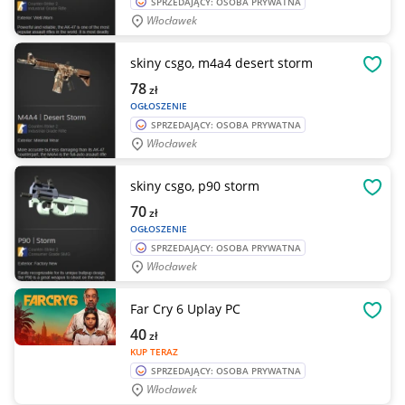
SPRZEDAJĄCY: OSOBA PRYWATNA
Włocławek
skiny csgo, m4a4 desert storm
OBSE
78
zł
OGŁOSZENIE
SPRZEDAJĄCY: OSOBA PRYWATNA
Włocławek
skiny csgo, p90 storm
OBSE
70
zł
OGŁOSZENIE
SPRZEDAJĄCY: OSOBA PRYWATNA
Włocławek
Far Cry 6 Uplay PC
OBSE
40
zł
KUP TERAZ
SPRZEDAJĄCY: OSOBA PRYWATNA
Włocławek