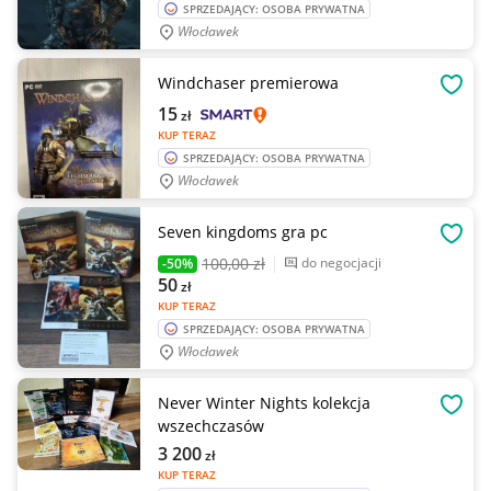
SPRZEDAJĄCY: OSOBA PRYWATNA
Włocławek
Windchaser premierowa
OBSE
15
zł
KUP TERAZ
SPRZEDAJĄCY: OSOBA PRYWATNA
Włocławek
Seven kingdoms gra pc
OBSE
100
,00 zł
do negocjacji
-50%
50
zł
KUP TERAZ
SPRZEDAJĄCY: OSOBA PRYWATNA
Włocławek
Never Winter Nights kolekcja
OBSE
wszechczasów
3 200
zł
KUP TERAZ