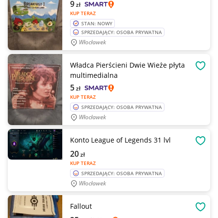
9
zł
KUP TERAZ
STAN: NOWY
SPRZEDAJĄCY: OSOBA PRYWATNA
Włocławek
Władca Pierścieni Dwie Wieże płyta
OBSE
multimedialna
5
zł
KUP TERAZ
SPRZEDAJĄCY: OSOBA PRYWATNA
Włocławek
Konto League of Legends 31 lvl
OBSE
20
zł
KUP TERAZ
SPRZEDAJĄCY: OSOBA PRYWATNA
Włocławek
Fallout
OBSE