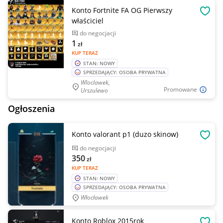
Konto Fortnite FA OG Pierwszy
OBSE
właściciel
do negocjacji
1
zł
KUP TERAZ
STAN: NOWY
SPRZEDAJĄCY: OSOBA PRYWATNA
Wloclawek,
Promowane
Urszulewo
Ogłoszenia
Konto valorant p1 (duzo skinow)
OBSE
do negocjacji
350
zł
KUP TERAZ
STAN: NOWY
SPRZEDAJĄCY: OSOBA PRYWATNA
Włocławek
Konto Roblox 2015rok