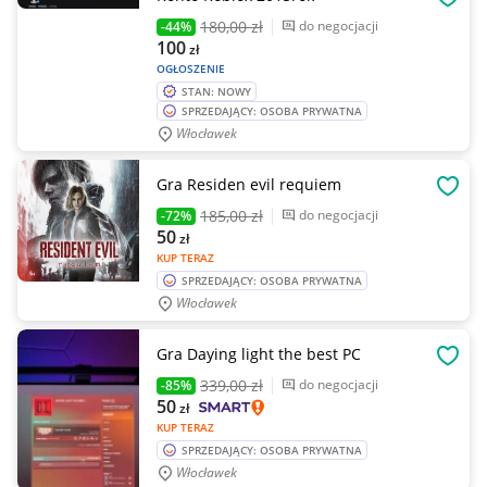
OBSE
180
,00 zł
do negocjacji
-44%
100
zł
OGŁOSZENIE
STAN: NOWY
SPRZEDAJĄCY: OSOBA PRYWATNA
Włocławek
Gra Residen evil requiem
OBSE
185
,00 zł
do negocjacji
-72%
50
zł
KUP TERAZ
SPRZEDAJĄCY: OSOBA PRYWATNA
Włocławek
Gra Daying light the best PC
OBSE
339
,00 zł
do negocjacji
-85%
50
zł
KUP TERAZ
SPRZEDAJĄCY: OSOBA PRYWATNA
Włocławek