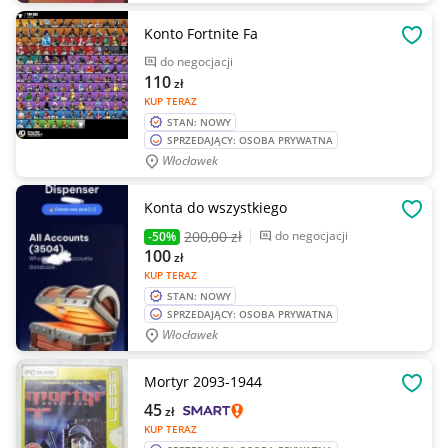
Konto Fortnite Fa
OBSE
do negocjacji
110
zł
KUP TERAZ
STAN: NOWY
SPRZEDAJĄCY: OSOBA PRYWATNA
Włocławek
Konta do wszystkiego
OBSE
200
,00 zł
do negocjacji
-50%
100
zł
KUP TERAZ
STAN: NOWY
SPRZEDAJĄCY: OSOBA PRYWATNA
Włocławek
Mortyr 2093-1944
OBSE
45
zł
KUP TERAZ