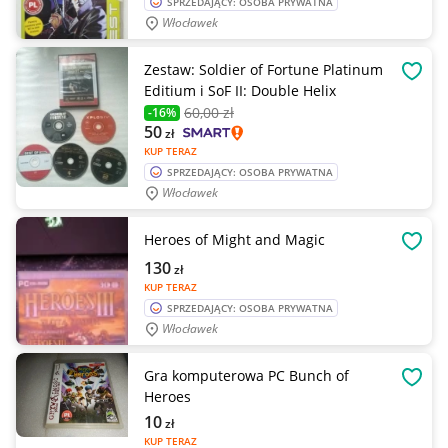
SPRZEDAJĄCY: OSOBA PRYWATNA
Włocławek
Zestaw: Soldier of Fortune Platinum
OBSE
Editium i SoF II: Double Helix
60
,00 zł
-16%
50
zł
KUP TERAZ
SPRZEDAJĄCY: OSOBA PRYWATNA
Włocławek
Heroes of Might and Magic
OBSE
130
zł
KUP TERAZ
SPRZEDAJĄCY: OSOBA PRYWATNA
Włocławek
Gra komputerowa PC Bunch of
OBSE
Heroes
10
zł
KUP TERAZ