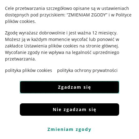
Cele przetwarzania szczegółowo opisane są w ustawieniach
Udostępnianie lokalizacji
dostępnych pod przyciskiem: “ZMIENIAM ZGODY” i w Polityce
Informacje dla Aktu o Usługach Cyfrowych
plików cookies.
Zgodę wyrażasz dobrowolnie i jest ważna 12 miesięcy.
Pobierz aplikację
Możesz ją w każdym momencie wycofać lub ponowić w
zakładce
Ustawienia plików cookies
na stronie głównej.
Wycofanie zgody nie wpływa na legalność uprzedniego
przetwarzania.
polityka plików cookies
polityka ochrony prywatności
Zgadzam się
Nie zgadzam się
Korzystanie z serwisu oznacza akceptację
regulaminu
.
Zmieniam zgody