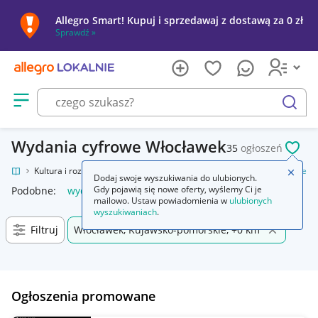
Allegro Smart! Kupuj i sprzedawaj z dostawą za 0 zł
Sprawdź »
Otwórz menu z kategoriami
szukaj
Wydania cyfrowe Włocławek
35
ogłoszeń
POL
kalnie
Kultura i rozrywka
Gry
Gry komputerowe PC
Wydania cyfrowe
Zamkn
Dodaj swoje wyszukiwania do ulubionych.
Gdy pojawią się nowe oferty, wyślemy Ci je
Podobne:
wydania cyfrowe
mailowo. Ustaw powiadomienia w
ulubionych
wyszukiwaniach
.
Filtruj
Włocławek, Kujawsko-pomorskie, +0 km
Ogłoszenia promowane