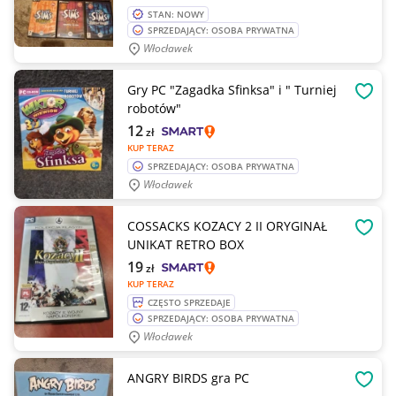
STAN: NOWY
SPRZEDAJĄCY: OSOBA PRYWATNA
Włocławek
Gry PC "Zagadka Sfinksa" i " Turniej
OBSE
robotów"
12
zł
KUP TERAZ
SPRZEDAJĄCY: OSOBA PRYWATNA
Włocławek
COSSACKS KOZACY 2 II ORYGINAŁ
OBSE
UNIKAT RETRO BOX
19
zł
KUP TERAZ
CZĘSTO SPRZEDAJE
SPRZEDAJĄCY: OSOBA PRYWATNA
Włocławek
ANGRY BIRDS gra PC
OBSE