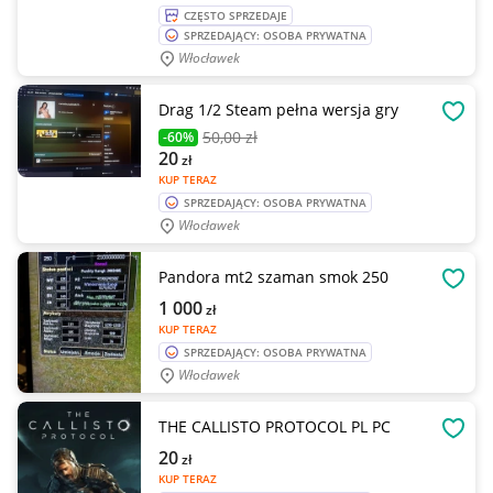
CZĘSTO SPRZEDAJE
SPRZEDAJĄCY: OSOBA PRYWATNA
Włocławek
Drag 1/2 Steam pełna wersja gry
OBSE
50
,00 zł
-60%
20
zł
KUP TERAZ
SPRZEDAJĄCY: OSOBA PRYWATNA
Włocławek
Pandora mt2 szaman smok 250
OBSE
1 000
zł
KUP TERAZ
SPRZEDAJĄCY: OSOBA PRYWATNA
Włocławek
THE CALLISTO PROTOCOL PL PC
OBSE
20
zł
KUP TERAZ