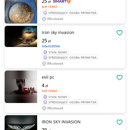
25
zł
KUP TERAZ
SPRZEDAJĄCY: OSOBA PRYWATNA
Włocławek
Iron sky invasion
OBSE
25
zł
OGŁOSZENIE
STAN: NOWY
SPRZEDAJĄCY: OSOBA PRYWATNA
Włocławek
evil pc
OBSE
4
zł
KUP TERAZ
STAN: NOWY
SPRZEDAJĄCY: OSOBA PRYWATNA
Włocławek
IRON SKY INVASION
OBSE