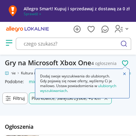
Allegro Smart! Kupuj i sprzedawaj z dostawą za 0 zł
Sprawdź »
Otwórz menu z kategoriami
szukaj
Gry na Microsoft Xbox One
4
ogłoszenia
POL
o Lokalnie
Kultura i rozrywka
Gry
Gry na konsole
Microsoft Xbox One
Zamkn
Dodaj swoje wyszukiwania do ulubionych.
Gdy pojawią się nowe oferty, wyślemy Ci je
Podobne:
microsoft xbox one
mailowo. Ustaw powiadomienia w
ulubionych
wyszukiwaniach
.
Filtruj
Piotrkowice, Świętokrzyskie, +0 km
Ogłoszenia