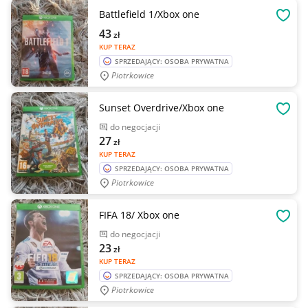
Battlefield 1/Xbox one
OBSE
43
zł
KUP TERAZ
SPRZEDAJĄCY: OSOBA PRYWATNA
Piotrkowice
Sunset Overdrive/Xbox one
OBSE
do negocjacji
27
zł
KUP TERAZ
SPRZEDAJĄCY: OSOBA PRYWATNA
Piotrkowice
FIFA 18/ Xbox one
OBSE
do negocjacji
23
zł
KUP TERAZ
SPRZEDAJĄCY: OSOBA PRYWATNA
Piotrkowice