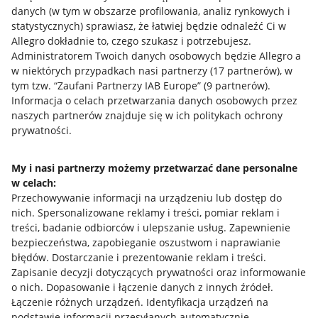
danych (w tym w obszarze profilowania, analiz rynkowych i
statystycznych) sprawiasz, że łatwiej będzie odnaleźć Ci w
Allegro dokładnie to, czego szukasz i potrzebujesz.
Administratorem Twoich danych osobowych będzie Allegro a
w niektórych przypadkach nasi partnerzy (
17
partnerów
), w
tym tzw. “Zaufani Partnerzy IAB Europe” (
9
partnerów
).
Przydatne informacje
Informacja o celach przetwarzania danych osobowych przez
naszych partnerów znajduje się w ich politykach ochrony
prywatności.
Jak to działa
Napisz do nas
My i nasi partnerzy możemy przetwarzać dane personalne
w celach:
Allegro Gadane dla sprzedających
Przechowywanie informacji na urządzeniu lub dostęp do
Allegro Gadane dla kupujących
nich
.
Spersonalizowane reklamy i treści, pomiar reklam i
treści, badanie odbiorców i ulepszanie usług
.
Zapewnienie
Mapa miejscowości
bezpieczeństwa, zapobieganie oszustwom i naprawianie
błędów
.
Dostarczanie i prezentowanie reklam i treści
.
Informacje prawne
Zapisanie decyzji dotyczących prywatności oraz informowanie
o nich
.
Dopasowanie i łączenie danych z innych źródeł
.
Regulamin
Łączenie różnych urządzeń
.
Identyfikacja urządzeń na
podstawie informacji przesyłanych automatycznie
.