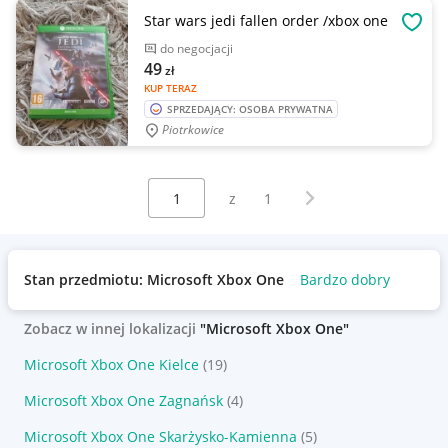
Star wars jedi fallen order /xbox one
OBSE
do negocjacji
49
zł
KUP TERAZ
SPRZEDAJĄCY: OSOBA PRYWATNA
Piotrkowice
Wybierz stronę:
Następna strona
z
1
Stan przedmiotu: Microsoft Xbox One
Bardzo dobry
Zobacz w innej lokalizacji
"Microsoft Xbox One"
Microsoft Xbox One Kielce
(19)
Microsoft Xbox One Zagnańsk
(4)
Microsoft Xbox One Skarżysko-Kamienna
(5)