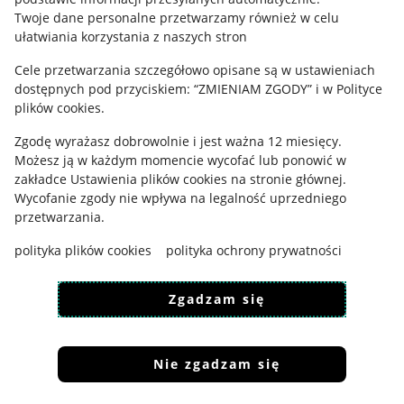
Polityka plików "cookies"
Twoje dane personalne przetwarzamy również w celu
ułatwiania korzystania z naszych stron
Ustawienia plików "cookies"
Cele przetwarzania szczegółowo opisane są w ustawieniach
Udostępnianie lokalizacji
dostępnych pod przyciskiem: “ZMIENIAM ZGODY” i w Polityce
Informacje dla Aktu o Usługach Cyfrowych
plików cookies.
Zgodę wyrażasz dobrowolnie i jest ważna 12 miesięcy.
Pobierz aplikację
Możesz ją w każdym momencie wycofać lub ponowić w
zakładce
Ustawienia plików cookies
na stronie głównej.
Wycofanie zgody nie wpływa na legalność uprzedniego
przetwarzania.
polityka plików cookies
polityka ochrony prywatności
Zgadzam się
Nie zgadzam się
Korzystanie z serwisu oznacza akceptację
regulaminu
.