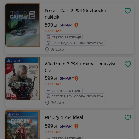
Project Cars 2 PS4 Steelbook +
OBSE
naklejki
599
zł
KUP TERAZ
CZĘSTO SPRZEDAJE
SPRZEDAJĄCY: OSOBA PRYWATNA
Osielsko
Wiedźmin 3 PS4 + mapa + muzyka
OBSE
CD
599
zł
KUP TERAZ
CZĘSTO SPRZEDAJE
SPRZEDAJĄCY: OSOBA PRYWATNA
Osielsko
Far Cry 4 PS4 ideał
OBSE
599
zł
KUP TERAZ
CZĘSTO SPRZEDAJE