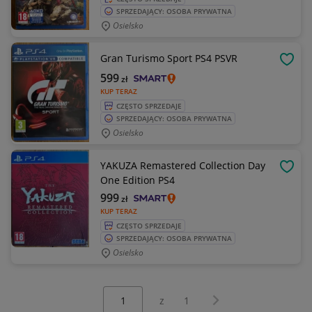
SPRZEDAJĄCY: OSOBA PRYWATNA
Osielsko
Gran Turismo Sport PS4 PSVR
OBSE
599
zł
KUP TERAZ
CZĘSTO SPRZEDAJE
SPRZEDAJĄCY: OSOBA PRYWATNA
Osielsko
YAKUZA Remastered Collection Day
OBSE
One Edition PS4
999
zł
KUP TERAZ
CZĘSTO SPRZEDAJE
SPRZEDAJĄCY: OSOBA PRYWATNA
Osielsko
Wybierz stronę:
Następna strona
z
1