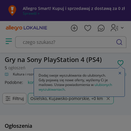
Allegro Smart! Kupuj i sprzedawaj z dostawą za 0 zł
Sprawdź »
Otwórz menu z kategoriami
szukaj
Gry na Sony PlayStation 4 (PS4)
POL
5
ogłoszeń
Zamkn
alnie
Kultura i rozrywka
Gry
Gry na konsole
Sony PlayStation 4 (PS4)
Dodaj swoje wyszukiwania do ulubionych.
Gdy pojawią się nowe oferty, wyślemy Ci je
Podobne:
konsola sony playstation 4 ps4 pro 1tb 2 pady
mailowo. Ustaw powiadomienia w
ulubionych
wyszukiwaniach
.
Filtruj
Osielsko, Kujawsko-pomorskie, +0 km
Ogłoszenia