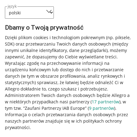
język
Dbamy o Twoją prywatność
Dzięki plikom cookies i technologiom pokrewnym
(np. piksele,
SDK)
oraz przetwarzaniu Twoich danych osobowych
(między
innymi unikalne identyfikatory, dane przeglądarki)
, możemy
zapewnić, że dopasujemy do Ciebie wyświetlane treści.
Wyrażając zgodę na przechowywanie informacji na
urządzeniu końcowym lub dostęp do nich i przetwarzanie
danych (w tym w obszarze profilowania, analiz rynkowych i
statystycznych) sprawiasz, że łatwiej będzie odnaleźć Ci w
Allegro dokładnie to, czego szukasz i potrzebujesz.
Administratorem Twoich danych osobowych będzie Allegro a
w niektórych przypadkach nasi partnerzy (
17
partnerów
), w
tym tzw. “Zaufani Partnerzy IAB Europe” (
9
partnerów
).
Przydatne informacje
Informacja o celach przetwarzania danych osobowych przez
naszych partnerów znajduje się w ich politykach ochrony
prywatności.
Jak to działa