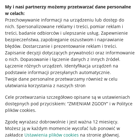
Napisz do nas
My i nasi partnerzy możemy przetwarzać dane personalne
w celach:
Allegro Gadane dla sprzedających
Przechowywanie informacji na urządzeniu lub dostęp do
Allegro Gadane dla kupujących
nich
.
Spersonalizowane reklamy i treści, pomiar reklam i
treści, badanie odbiorców i ulepszanie usług
.
Zapewnienie
Mapa miejscowości
bezpieczeństwa, zapobieganie oszustwom i naprawianie
błędów
.
Dostarczanie i prezentowanie reklam i treści
.
Informacje prawne
Zapisanie decyzji dotyczących prywatności oraz informowanie
o nich
.
Dopasowanie i łączenie danych z innych źródeł
.
Regulamin
Łączenie różnych urządzeń
.
Identyfikacja urządzeń na
podstawie informacji przesyłanych automatycznie
.
Polityka plików "cookies"
Twoje dane personalne przetwarzamy również w celu
ułatwiania korzystania z naszych stron
Ustawienia plików "cookies"
Cele przetwarzania szczegółowo opisane są w ustawieniach
Udostępnianie lokalizacji
dostępnych pod przyciskiem: “ZMIENIAM ZGODY” i w Polityce
Informacje dla Aktu o Usługach Cyfrowych
plików cookies.
Zgodę wyrażasz dobrowolnie i jest ważna 12 miesięcy.
Pobierz aplikację
Możesz ją w każdym momencie wycofać lub ponowić w
zakładce
Ustawienia plików cookies
na stronie głównej.