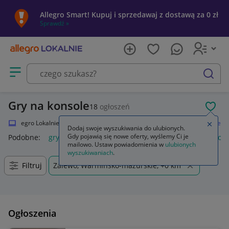
Allegro Smart! Kupuj i sprzedawaj z dostawą za 0 zł
Sprawdź »
Otwórz menu z kategoriami
szukaj
Gry na konsole
18
ogłoszeń
POL
Allegro Lokalnie
Elektronika
Strefa Gamera
Gry
Gry na konsole
Zamkn
Dodaj swoje wyszukiwania do ulubionych.
Gdy pojawią się nowe oferty, wyślemy Ci je
Podobne:
gry na konsole
gry na konsolę ps5
gry na konsole
mailowo. Ustaw powiadomienia w
ulubionych
wyszukiwaniach
.
Filtruj
Zalewo, Warmińsko-mazurskie, +0 km
Ogłoszenia