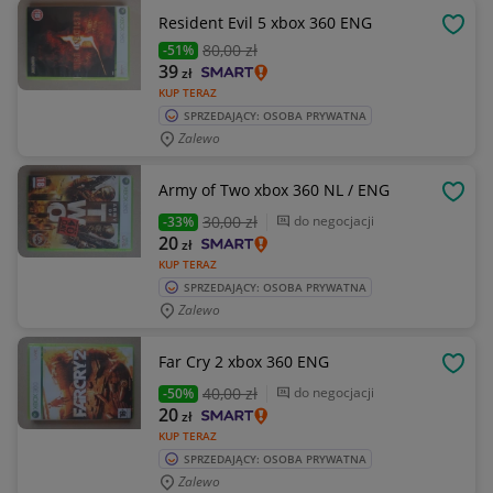
Resident Evil 5 xbox 360 ENG
OBSE
80
,00 zł
-51%
39
zł
KUP TERAZ
SPRZEDAJĄCY: OSOBA PRYWATNA
Zalewo
Army of Two xbox 360 NL / ENG
OBSE
30
,00 zł
do negocjacji
-33%
20
zł
KUP TERAZ
SPRZEDAJĄCY: OSOBA PRYWATNA
Zalewo
Far Cry 2 xbox 360 ENG
OBSE
40
,00 zł
do negocjacji
-50%
20
zł
KUP TERAZ
SPRZEDAJĄCY: OSOBA PRYWATNA
Zalewo