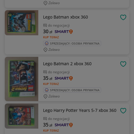
Zalewo
Lego Batman xbox 360
OBSE
do negocjacji
30
zł
KUP TERAZ
SPRZEDAJĄCY: OSOBA PRYWATNA
Zalewo
Lego Batman 2 xbox 360
OBSE
do negocjacji
35
zł
KUP TERAZ
SPRZEDAJĄCY: OSOBA PRYWATNA
Zalewo
Lego Harry Potter Years 5-7 xbox 360
OBSE
do negocjacji
35
zł
KUP TERAZ