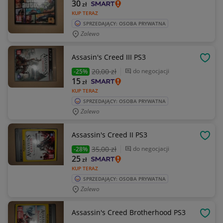
30
zł
KUP TERAZ
SPRZEDAJĄCY: OSOBA PRYWATNA
Zalewo
Assasin's Creed III PS3
OBSE
20
,00 zł
do negocjacji
-25%
15
zł
KUP TERAZ
SPRZEDAJĄCY: OSOBA PRYWATNA
Zalewo
Assassin's Creed II PS3
OBSE
35
,00 zł
do negocjacji
-28%
25
zł
KUP TERAZ
SPRZEDAJĄCY: OSOBA PRYWATNA
Zalewo
Assassin's Creed Brotherhood PS3
OBSE