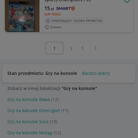
OBSE
15
zł
KUP TERAZ
SPRZEDAJĄCY: OSOBA PRYWATNA
Zalewo
Wybierz stronę:
Następna strona
z
1
Stan przedmiotu: Gry na konsole
Bardzo dobry
Zobacz w innej lokalizacji
"Gry na konsole"
Gry na konsole Iława
(12)
Gry na konsole Dzierzgoń
(11)
Gry na konsole Susz
(10)
Gry na konsole Morąg
(12)