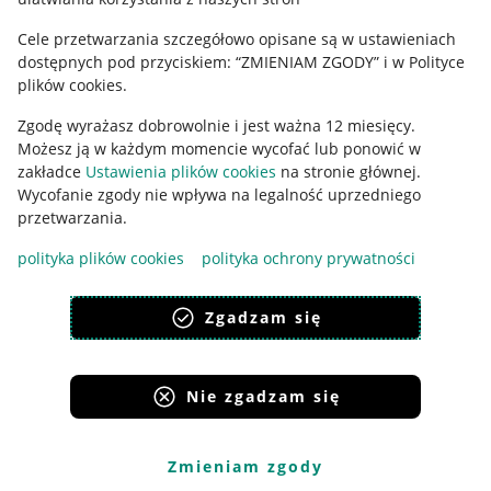
Ustawienia plików "cookies"
Cele przetwarzania szczegółowo opisane są w ustawieniach
Udostępnianie lokalizacji
dostępnych pod przyciskiem: “ZMIENIAM ZGODY” i w Polityce
Informacje dla Aktu o Usługach Cyfrowych
plików cookies.
Zgodę wyrażasz dobrowolnie i jest ważna 12 miesięcy.
Pobierz aplikację
Możesz ją w każdym momencie wycofać lub ponowić w
zakładce
Ustawienia plików cookies
na stronie głównej.
Wycofanie zgody nie wpływa na legalność uprzedniego
przetwarzania.
polityka plików cookies
polityka ochrony prywatności
Zgadzam się
Nie zgadzam się
Korzystanie z serwisu oznacza akceptację
regulaminu
.
Zmieniam zgody