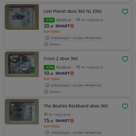
Lost Planet xbox 360 NL ENG
OBSE
30
,00 zł
do negocjacji
-33%
20
zł
KUP TERAZ
SPRZEDAJĄCY: OSOBA PRYWATNA
Zalewo
Crisis 2 xbox 360
OBSE
15
,00 zł
do negocjacji
-33%
10
zł
KUP TERAZ
SPRZEDAJĄCY: OSOBA PRYWATNA
Zalewo
The Beatles Rockband xbox 360
OBSE
do negocjacji
15
zł
KUP TERAZ
SPRZEDAJĄCY: OSOBA PRYWATNA