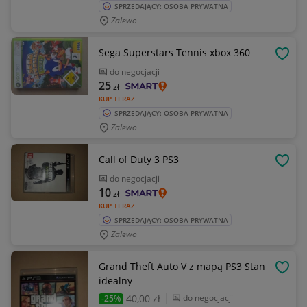
SPRZEDAJĄCY: OSOBA PRYWATNA
Zalewo
Sega Superstars Tennis xbox 360
OBSE
do negocjacji
25
zł
KUP TERAZ
SPRZEDAJĄCY: OSOBA PRYWATNA
Zalewo
Call of Duty 3 PS3
OBSE
do negocjacji
10
zł
KUP TERAZ
SPRZEDAJĄCY: OSOBA PRYWATNA
Zalewo
Grand Theft Auto V z mapą PS3 Stan
OBSE
idealny
40
,00 zł
do negocjacji
-25%