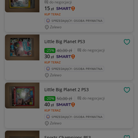
do negocjacji
15
zł
KUP TERAZ
SPRZEDAJĄCY: OSOBA PRYWATNA
Zalewo
Little Big Planet PS3
OBSE
40
,00 zł
do negocjacji
-25%
30
zł
KUP TERAZ
SPRZEDAJĄCY: OSOBA PRYWATNA
Zalewo
Little Big Planet 2 PS3
OBSE
50
,00 zł
do negocjacji
-20%
40
zł
KUP TERAZ
SPRZEDAJĄCY: OSOBA PRYWATNA
Zalewo
Sports Champions PS3