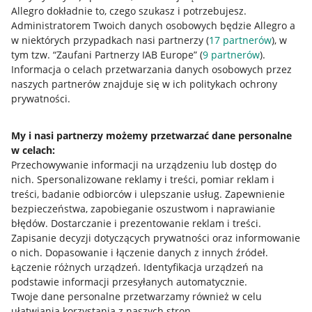
Allegro dokładnie to, czego szukasz i potrzebujesz.
Administratorem Twoich danych osobowych będzie Allegro a
w niektórych przypadkach nasi partnerzy (
17
partnerów
), w
tym tzw. “Zaufani Partnerzy IAB Europe” (
9
partnerów
).
Przydatne informacje
Informacja o celach przetwarzania danych osobowych przez
naszych partnerów znajduje się w ich politykach ochrony
prywatności.
Jak to działa
Napisz do nas
My i nasi partnerzy możemy przetwarzać dane personalne
w celach:
Allegro Gadane dla sprzedających
Przechowywanie informacji na urządzeniu lub dostęp do
Allegro Gadane dla kupujących
nich
.
Spersonalizowane reklamy i treści, pomiar reklam i
treści, badanie odbiorców i ulepszanie usług
.
Zapewnienie
Mapa miejscowości
bezpieczeństwa, zapobieganie oszustwom i naprawianie
błędów
.
Dostarczanie i prezentowanie reklam i treści
.
Informacje prawne
Zapisanie decyzji dotyczących prywatności oraz informowanie
o nich
.
Dopasowanie i łączenie danych z innych źródeł
.
Regulamin
Łączenie różnych urządzeń
.
Identyfikacja urządzeń na
podstawie informacji przesyłanych automatycznie
.
Polityka plików "cookies"
Twoje dane personalne przetwarzamy również w celu
ułatwiania korzystania z naszych stron