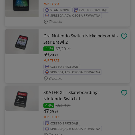
KUP TERAZ
STAN: NOWY
CZĘSTO SPRZEDAJE
SPRZEDAJĄCY: OSOBA PRYWATNA
Zielonka
Gra Nntendo Switch Nickelodeon All-
OBSE
Star Brawl 2
67
,29 zł
-11%
59
,29
zł
KUP TERAZ
CZĘSTO SPRZEDAJE
SPRZEDAJĄCY: OSOBA PRYWATNA
Zielonka
SKATER XL - Skateboarding -
OBSE
Nintendo Switch 1
55
,29 zł
-14%
47
,29
zł
KUP TERAZ
CZĘSTO SPRZEDAJE
SPRZEDAJĄCY: OSOBA PRYWATNA
Zielonka