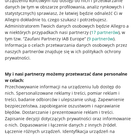
urządzeniu końcowym lub dostęp do nich i przetwarzanie
danych (w tym w obszarze profilowania, analiz rynkowych i
statystycznych) sprawiasz, że łatwiej będzie odnaleźć Ci w
Allegro dokładnie to, czego szukasz i potrzebujesz.
Administratorem Twoich danych osobowych będzie Allegro a
w niektórych przypadkach nasi partnerzy (
17
partnerów
), w
tym tzw. “Zaufani Partnerzy IAB Europe” (
9
partnerów
).
Przydatne informacje
Informacja o celach przetwarzania danych osobowych przez
naszych partnerów znajduje się w ich politykach ochrony
prywatności.
Jak to działa
Napisz do nas
My i nasi partnerzy możemy przetwarzać dane personalne
w celach:
Allegro Gadane dla sprzedających
Przechowywanie informacji na urządzeniu lub dostęp do
Allegro Gadane dla kupujących
nich
.
Spersonalizowane reklamy i treści, pomiar reklam i
treści, badanie odbiorców i ulepszanie usług
.
Zapewnienie
Mapa miejscowości
bezpieczeństwa, zapobieganie oszustwom i naprawianie
błędów
.
Dostarczanie i prezentowanie reklam i treści
.
Informacje prawne
Zapisanie decyzji dotyczących prywatności oraz informowanie
o nich
.
Dopasowanie i łączenie danych z innych źródeł
.
Regulamin
Łączenie różnych urządzeń
.
Identyfikacja urządzeń na