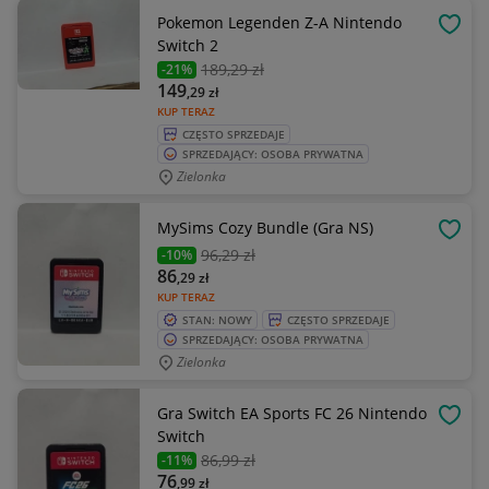
Pokemon Legenden Z-A Nintendo
OBSE
Switch 2
189
,29 zł
-21%
149
,29
zł
KUP TERAZ
CZĘSTO SPRZEDAJE
SPRZEDAJĄCY: OSOBA PRYWATNA
Zielonka
MySims Cozy Bundle (Gra NS)
OBSE
96
,29 zł
-10%
86
,29
zł
KUP TERAZ
STAN: NOWY
CZĘSTO SPRZEDAJE
SPRZEDAJĄCY: OSOBA PRYWATNA
Zielonka
Gra Switch EA Sports FC 26 Nintendo
OBSE
Switch
86
,99 zł
-11%
76
,99
zł