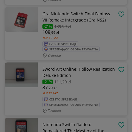
Gra Nintendo Switch Final Fantasy
OBSE
VII Remake Intergrade (Gra NS2)
139
,99 zł
-21%
109
,99
zł
KUP TERAZ
CZĘSTO SPRZEDAJE
SPRZEDAJĄCY: OSOBA PRYWATNA
Zielonka
Sword Art Online: Hollow Realization
OBSE
Deluxe Edition
111
,29 zł
-21%
87
,29
zł
KUP TERAZ
CZĘSTO SPRZEDAJE
SPRZEDAJĄCY: OSOBA PRYWATNA
Zielonka
Nintendo Switch Raidou:
OBSE
Remastered The Mystery of the