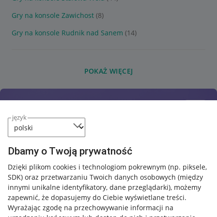
Gry na konsole Zawichost
(8)
Gry na konsole Rudnik nad Sanem
(14)
POKAŻ WIĘCEJ
język
Dbamy o Twoją prywatność
Dzięki plikom cookies i technologiom pokrewnym
(np. piksele,
SDK)
oraz przetwarzaniu Twoich danych osobowych
(między
innymi unikalne identyfikatory, dane przeglądarki)
, możemy
zapewnić, że dopasujemy do Ciebie wyświetlane treści.
Wyrażając zgodę na przechowywanie informacji na