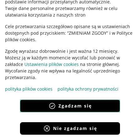
podstawie informacji przesyłanych automatycznie
.
Polityka plików "cookies"
Twoje dane personalne przetwarzamy również w celu
ułatwiania korzystania z naszych stron
Ustawienia plików "cookies"
Cele przetwarzania szczegółowo opisane są w ustawieniach
Udostępnianie lokalizacji
dostępnych pod przyciskiem: “ZMIENIAM ZGODY” i w Polityce
Informacje dla Aktu o Usługach Cyfrowych
plików cookies.
Zgodę wyrażasz dobrowolnie i jest ważna 12 miesięcy.
Pobierz aplikację
Możesz ją w każdym momencie wycofać lub ponowić w
zakładce
Ustawienia plików cookies
na stronie głównej.
Wycofanie zgody nie wpływa na legalność uprzedniego
przetwarzania.
polityka plików cookies
polityka ochrony prywatności
Zgadzam się
Nie zgadzam się
Korzystanie z serwisu oznacza akceptację
regulaminu
.