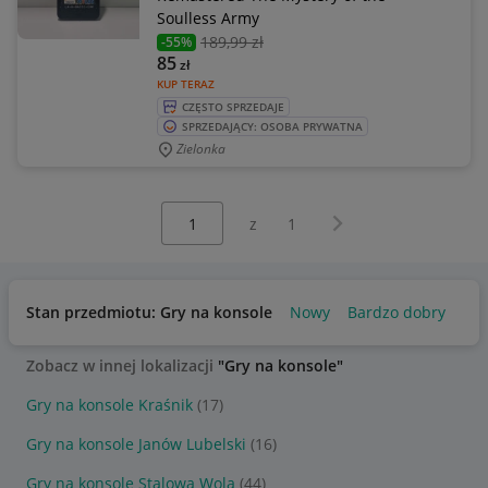
Soulless Army
189
,99 zł
-55%
85
zł
KUP TERAZ
CZĘSTO SPRZEDAJE
SPRZEDAJĄCY: OSOBA PRYWATNA
Zielonka
Wybierz stronę:
Następna strona
z
1
Stan przedmiotu: Gry na konsole
Nowy
Bardzo dobry
Zobacz w innej lokalizacji
"Gry na konsole"
Gry na konsole Kraśnik
(17)
Gry na konsole Janów Lubelski
(16)
Gry na konsole Stalowa Wola
(44)