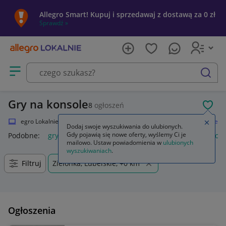
Allegro Smart! Kupuj i sprzedawaj z dostawą za 0 zł
Sprawdź »
Otwórz menu z kategoriami
szukaj
Gry na konsole
8
ogłoszeń
POL
Allegro Lokalnie
Elektronika
Strefa Gamera
Gry
Gry na konsole
Zamkn
Dodaj swoje wyszukiwania do ulubionych.
Gdy pojawią się nowe oferty, wyślemy Ci je
Podobne:
gry na konsole
gry na konsolę ps5
gry na konsole
mailowo. Ustaw powiadomienia w
ulubionych
wyszukiwaniach
.
Filtruj
Zielonka, Lubelskie, +0 km
Ogłoszenia