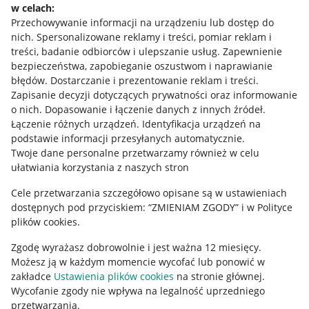
w celach:
Allegro Gadane dla sprzedających
Przechowywanie informacji na urządzeniu lub dostęp do
Allegro Gadane dla kupujących
nich
.
Spersonalizowane reklamy i treści, pomiar reklam i
treści, badanie odbiorców i ulepszanie usług
.
Zapewnienie
Mapa miejscowości
bezpieczeństwa, zapobieganie oszustwom i naprawianie
błędów
.
Dostarczanie i prezentowanie reklam i treści
.
Informacje prawne
Zapisanie decyzji dotyczących prywatności oraz informowanie
o nich
.
Dopasowanie i łączenie danych z innych źródeł
.
Regulamin
Łączenie różnych urządzeń
.
Identyfikacja urządzeń na
podstawie informacji przesyłanych automatycznie
.
Polityka plików "cookies"
Twoje dane personalne przetwarzamy również w celu
ułatwiania korzystania z naszych stron
Ustawienia plików "cookies"
Cele przetwarzania szczegółowo opisane są w ustawieniach
Udostępnianie lokalizacji
dostępnych pod przyciskiem: “ZMIENIAM ZGODY” i w Polityce
Informacje dla Aktu o Usługach Cyfrowych
plików cookies.
Zgodę wyrażasz dobrowolnie i jest ważna 12 miesięcy.
Pobierz aplikację
Możesz ją w każdym momencie wycofać lub ponowić w
zakładce
Ustawienia plików cookies
na stronie głównej.
Wycofanie zgody nie wpływa na legalność uprzedniego
przetwarzania.