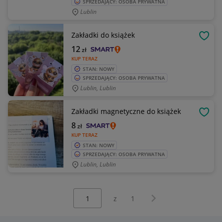
SPRZEDAJĄCY: OSOBA PRYWATNA
Lublin
Zakładki do książek
OBSE
12
zł
KUP TERAZ
STAN: NOWY
SPRZEDAJĄCY: OSOBA PRYWATNA
Lublin, Lublin
Zakładki magnetyczne do książek
OBSE
8
zł
KUP TERAZ
STAN: NOWY
SPRZEDAJĄCY: OSOBA PRYWATNA
Lublin, Lublin
Wybierz stronę:
Następna strona
z
1