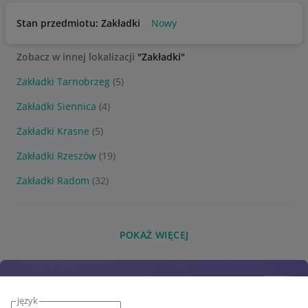
Stan przedmiotu: Zakładki
Nowy
Zobacz w innej lokalizacji
"Zakładki"
Zakładki Tarnobrzeg
(5)
Zakładki Siennica
(4)
Zakładki Krasne
(5)
Zakładki Rzeszów
(19)
Zakładki Radom
(32)
POKAŻ WIĘCEJ
język