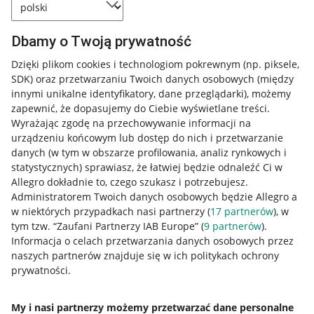
Dbamy o Twoją prywatność
Dzięki plikom cookies i technologiom pokrewnym
(np. piksele,
SDK)
oraz przetwarzaniu Twoich danych osobowych
(między
innymi unikalne identyfikatory, dane przeglądarki)
, możemy
zapewnić, że dopasujemy do Ciebie wyświetlane treści.
Wyrażając zgodę na przechowywanie informacji na
urządzeniu końcowym lub dostęp do nich i przetwarzanie
danych (w tym w obszarze profilowania, analiz rynkowych i
statystycznych) sprawiasz, że łatwiej będzie odnaleźć Ci w
Allegro dokładnie to, czego szukasz i potrzebujesz.
Administratorem Twoich danych osobowych będzie Allegro a
w niektórych przypadkach nasi partnerzy (
17
partnerów
), w
tym tzw. “Zaufani Partnerzy IAB Europe” (
9
partnerów
).
Przydatne informacje
Informacja o celach przetwarzania danych osobowych przez
naszych partnerów znajduje się w ich politykach ochrony
prywatności.
Jak to działa
Napisz do nas
My i nasi partnerzy możemy przetwarzać dane personalne