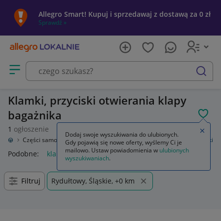
Allegro Smart! Kupuj i sprzedawaj z dostawą za 0 zł
Sprawdź »
Otwórz menu z kategoriami
szukaj
Klamki, przyciski otwierania klapy
bagażnika
POL
1
ogłoszenie
Zamkn
Dodaj swoje wyszukiwania do ulubionych.
zacja
Części samochodowe
Części karoserii
Klapy bagażnika
Klamki
Gdy pojawią się nowe oferty, wyślemy Ci je
mailowo. Ustaw powiadomienia w
ulubionych
Podobne:
klamki
klamki zewnętrzne
klamki wewnętrzne
k
wyszukiwaniach
.
Filtruj
Rydułtowy, Śląskie, +0 km