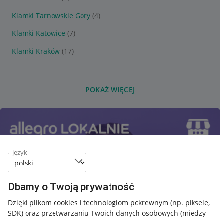
Klamki Tarnowskie Góry
(4)
Klamki Katowice
(7)
Klamki Kraków
(17)
POKAŻ WIĘCEJ
język
Dbamy o Twoją prywatność
Dzięki plikom cookies i technologiom pokrewnym
(np. piksele,
SDK)
oraz przetwarzaniu Twoich danych osobowych
(między