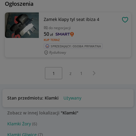
Ogłoszenia
Zamek klapy tyl seat ibiza 4
OBSE
do negocjacji
50
zł
KUP TERAZ
SPRZEDAJĄCY: OSOBA PRYWATNA
Rydułtowy
Wybierz stronę:
Następna strona
z
1
Stan przedmiotu: Klamki
Używany
Zobacz w innej lokalizacji
"Klamki"
Klamki Żory
(6)
Klamki Gliwice
(7)