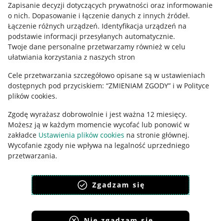
Zapisanie decyzji dotyczących prywatności oraz informowanie
Regulamin
o nich
.
Dopasowanie i łączenie danych z innych źródeł
.
Polityka plików "cookies"
Łączenie różnych urządzeń
.
Identyfikacja urządzeń na
podstawie informacji przesyłanych automatycznie
.
Ustawienia plików "cookies"
Twoje dane personalne przetwarzamy również w celu
ułatwiania korzystania z naszych stron
Udostępnianie lokalizacji
Cele przetwarzania szczegółowo opisane są w ustawieniach
Informacje dla Aktu o Usługach Cyfrowych
dostępnych pod przyciskiem: “ZMIENIAM ZGODY” i w Polityce
plików cookies.
Pobierz aplikację
Zgodę wyrażasz dobrowolnie i jest ważna 12 miesięcy.
Możesz ją w każdym momencie wycofać lub ponowić w
zakładce
Ustawienia plików cookies
na stronie głównej.
Wycofanie zgody nie wpływa na legalność uprzedniego
przetwarzania.
polityka plików cookies
polityka ochrony prywatności
Zgadzam się
Nie zgadzam się