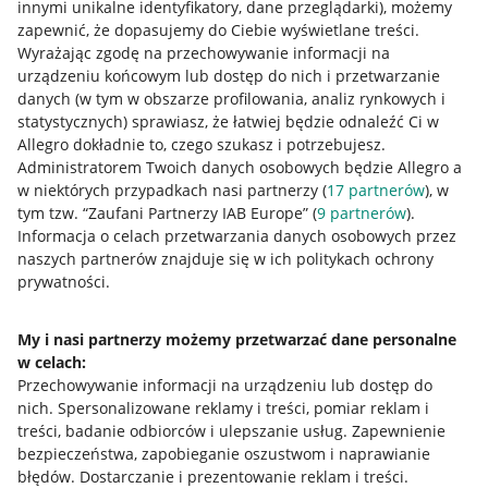
innymi unikalne identyfikatory, dane przeglądarki)
, możemy
zapewnić, że dopasujemy do Ciebie wyświetlane treści.
Wyrażając zgodę na przechowywanie informacji na
urządzeniu końcowym lub dostęp do nich i przetwarzanie
danych (w tym w obszarze profilowania, analiz rynkowych i
statystycznych) sprawiasz, że łatwiej będzie odnaleźć Ci w
Allegro dokładnie to, czego szukasz i potrzebujesz.
Administratorem Twoich danych osobowych będzie Allegro a
w niektórych przypadkach nasi partnerzy (
17
partnerów
), w
Przydatne informacje
tym tzw. “Zaufani Partnerzy IAB Europe” (
9
partnerów
).
Informacja o celach przetwarzania danych osobowych przez
Jak to działa
naszych partnerów znajduje się w ich politykach ochrony
prywatności.
Napisz do nas
Allegro Gadane dla sprzedających
My i nasi partnerzy możemy przetwarzać dane personalne
w celach:
Allegro Gadane dla kupujących
Przechowywanie informacji na urządzeniu lub dostęp do
Mapa miejscowości
nich
.
Spersonalizowane reklamy i treści, pomiar reklam i
treści, badanie odbiorców i ulepszanie usług
.
Zapewnienie
Informacje prawne
bezpieczeństwa, zapobieganie oszustwom i naprawianie
błędów
.
Dostarczanie i prezentowanie reklam i treści
.