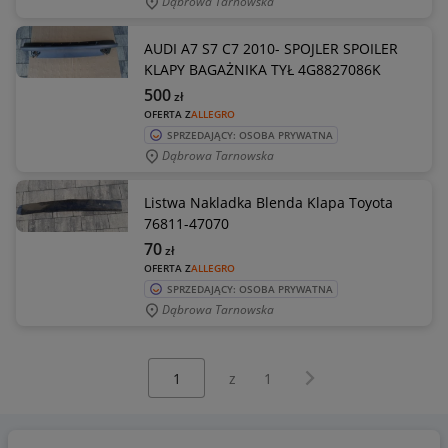
Dąbrowa Tarnowska
AUDI A7 S7 C7 2010- SPOJLER SPOILER
KLAPY BAGAŻNIKA TYŁ 4G8827086K
500
zł
OFERTA Z
ALLEGRO
SPRZEDAJĄCY: OSOBA PRYWATNA
Dąbrowa Tarnowska
Listwa Nakladka Blenda Klapa Toyota
76811-47070
70
zł
OFERTA Z
ALLEGRO
SPRZEDAJĄCY: OSOBA PRYWATNA
Dąbrowa Tarnowska
Wybierz stronę:
Następna strona
z
1