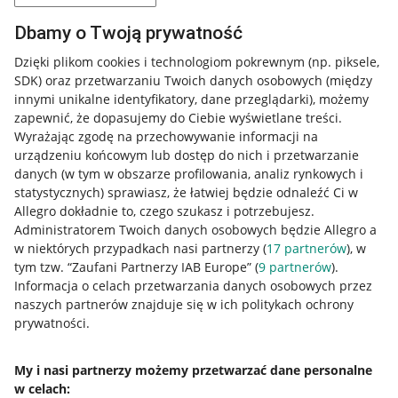
Dbamy o Twoją prywatność
Dzięki plikom cookies i technologiom pokrewnym
(np. piksele,
SDK)
oraz przetwarzaniu Twoich danych osobowych
(między
innymi unikalne identyfikatory, dane przeglądarki)
, możemy
zapewnić, że dopasujemy do Ciebie wyświetlane treści.
Wyrażając zgodę na przechowywanie informacji na
urządzeniu końcowym lub dostęp do nich i przetwarzanie
danych (w tym w obszarze profilowania, analiz rynkowych i
statystycznych) sprawiasz, że łatwiej będzie odnaleźć Ci w
Allegro dokładnie to, czego szukasz i potrzebujesz.
Administratorem Twoich danych osobowych będzie Allegro a
w niektórych przypadkach nasi partnerzy (
17
partnerów
), w
tym tzw. “Zaufani Partnerzy IAB Europe” (
9
partnerów
).
Przydatne informacje
Informacja o celach przetwarzania danych osobowych przez
naszych partnerów znajduje się w ich politykach ochrony
prywatności.
Jak to działa
Napisz do nas
My i nasi partnerzy możemy przetwarzać dane personalne
w celach:
Allegro Gadane dla sprzedających