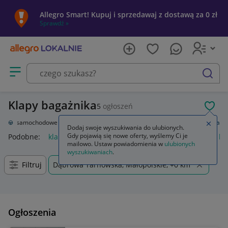
Allegro Smart! Kupuj i sprzedawaj z dostawą za 0 zł
Sprawdź »
Otwórz menu z kategoriami
szukaj
Klapy bagażnika
5
ogłoszeń
POL
zęści samochodowe
Części karoserii
Klapy bagażnika
Klapy bagażnika
Zamkn
Dodaj swoje wyszukiwania do ulubionych.
Gdy pojawią się nowe oferty, wyślemy Ci je
Podobne:
klapy bagażnika
automatyczne otwieranie klapy ba
mailowo. Ustaw powiadomienia w
ulubionych
wyszukiwaniach
.
Filtruj
Dąbrowa Tarnowska, Małopolskie, +0 km
Ogłoszenia