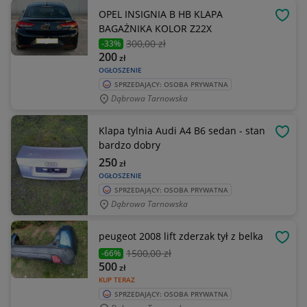
OPEL INSIGNIA B HB KLAPA
OBSE
BAGAŻNIKA KOLOR Z22X
300
,00 zł
-33%
200
zł
OGŁOSZENIE
SPRZEDAJĄCY: OSOBA PRYWATNA
Dąbrowa Tarnowska
Klapa tylnia Audi A4 B6 sedan - stan
OBSE
bardzo dobry
250
zł
OGŁOSZENIE
SPRZEDAJĄCY: OSOBA PRYWATNA
Dąbrowa Tarnowska
peugeot 2008 lift zderzak tył z belka
OBSE
1500
,00 zł
-66%
500
zł
KUP TERAZ
SPRZEDAJĄCY: OSOBA PRYWATNA