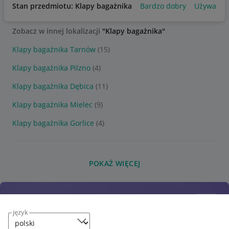
Stan przedmiotu: Klapy bagażnika
Bardzo dobry
Używany
Zobacz w innej lokalizacji
"Klapy bagażnika"
Klapy bagażnika Tarnów
(15)
Klapy bagażnika Pilzno
(4)
Klapy bagażnika Dębica
(11)
Klapy bagażnika Mielec
(9)
Klapy bagażnika Gorlice
(4)
POKAŻ WIĘCEJ
język