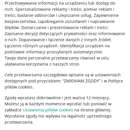
Przechowywanie informacji na urządzeniu lub dostęp do
Allegro Gadane dla kupujących
nich
.
Spersonalizowane reklamy i treści, pomiar reklam i
treści, badanie odbiorców i ulepszanie usług
.
Zapewnienie
Mapa miejscowości
bezpieczeństwa, zapobieganie oszustwom i naprawianie
błędów
.
Dostarczanie i prezentowanie reklam i treści
.
Informacje prawne
Zapisanie decyzji dotyczących prywatności oraz informowanie
o nich
.
Dopasowanie i łączenie danych z innych źródeł
.
Regulamin
Łączenie różnych urządzeń
.
Identyfikacja urządzeń na
podstawie informacji przesyłanych automatycznie
.
Polityka plików "cookies"
Twoje dane personalne przetwarzamy również w celu
ułatwiania korzystania z naszych stron
Ustawienia plików "cookies"
Cele przetwarzania szczegółowo opisane są w ustawieniach
Udostępnianie lokalizacji
dostępnych pod przyciskiem: “ZMIENIAM ZGODY” i w Polityce
Informacje dla Aktu o Usługach Cyfrowych
plików cookies.
Zgodę wyrażasz dobrowolnie i jest ważna 12 miesięcy.
Pobierz aplikację
Możesz ją w każdym momencie wycofać lub ponowić w
zakładce
Ustawienia plików cookies
na stronie głównej.
Wycofanie zgody nie wpływa na legalność uprzedniego
przetwarzania.