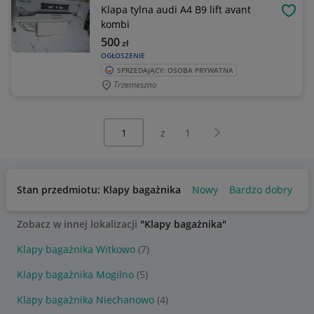
Klapa tylna audi A4 B9 lift avant
OBSE
kombi
500
zł
OGŁOSZENIE
SPRZEDAJĄCY: OSOBA PRYWATNA
Trzemeszno
Wybierz stronę:
Następna strona
z
1
Stan przedmiotu: Klapy bagażnika
Nowy
Bardzo dobry
U
Zobacz w innej lokalizacji
"Klapy bagażnika"
Klapy bagażnika Witkowo
(7)
Klapy bagażnika Mogilno
(5)
Klapy bagażnika Niechanowo
(4)