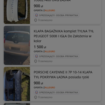
900
zł
OFERTA Z
ALLEGRO
SPRZEDAJĄCY: OSOBA PRYWATNA
Trzemeszno
KLAPA BAGAŻNIKA komplet TYLNA TYŁ
PEUGEOT 5008 I IGŁA Do Założenia w
kolor
1 500
zł
OFERTA Z
ALLEGRO
SPRZEDAJĄCY: OSOBA PRYWATNA
Trzemeszno
PORSCHE CAYENNE II 7P 10-14 KLAPA
TYŁ POKRYWA ŁADNA posiada ryski
900
zł
OFERTA Z
ALLEGRO
SPRZEDAJĄCY: OSOBA PRYWATNA
Trzemeszno