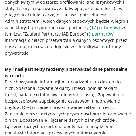
danych (w tym w obszarze profilowania, analiz rynkowych i
statystycznych) sprawiasz, że łatwiej będzie odnaleźć Ci w
Allegro dokładnie to, czego szukasz i potrzebujesz.
Administratorem Twoich danych osobowych będzie Allegro a
w niektórych przypadkach nasi partnerzy (
17
partnerów
), w
tym tzw. “Zaufani Partnerzy IAB Europe” (
9
partnerów
).
Przydatne informacje
Informacja o celach przetwarzania danych osobowych przez
naszych partnerów znajduje się w ich politykach ochrony
prywatności.
Jak to działa
Napisz do nas
My i nasi partnerzy możemy przetwarzać dane personalne
w celach:
Allegro Gadane dla sprzedających
Przechowywanie informacji na urządzeniu lub dostęp do
Allegro Gadane dla kupujących
nich
.
Spersonalizowane reklamy i treści, pomiar reklam i
treści, badanie odbiorców i ulepszanie usług
.
Zapewnienie
Mapa miejscowości
bezpieczeństwa, zapobieganie oszustwom i naprawianie
błędów
.
Dostarczanie i prezentowanie reklam i treści
.
Informacje prawne
Zapisanie decyzji dotyczących prywatności oraz informowanie
o nich
.
Dopasowanie i łączenie danych z innych źródeł
.
Regulamin
Łączenie różnych urządzeń
.
Identyfikacja urządzeń na
podstawie informacji przesyłanych automatycznie
.
Polityka plików "cookies"