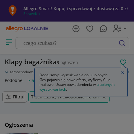
Allegro Smart! Kupuj i sprzedawaj z dostawą za 0 zł
Sprawdź »
Otwórz menu z kategoriami
szukaj
Klapy bagażnika
9
ogłoszeń
POL
zęści samochodowe
Części karoserii
Klapy bagażnika
Klapy bagażnika
Zamkn
Dodaj swoje wyszukiwania do ulubionych.
Gdy pojawią się nowe oferty, wyślemy Ci je
Podobne:
klapy bagażnika
automatyczne otwieranie klapy ba
mailowo. Ustaw powiadomienia w
ulubionych
wyszukiwaniach
.
Filtruj
Trzemeszno, Wielkopolskie, +0 km
Ogłoszenia