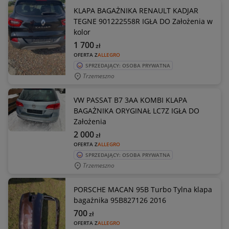
KLAPA BAGAŻNIKA RENAULT KADJAR
TEGNE 901222558R IGŁA DO Założenia w
kolor
1 700
zł
OFERTA Z
ALLEGRO
SPRZEDAJĄCY: OSOBA PRYWATNA
Trzemeszno
VW PASSAT B7 3AA KOMBI KLAPA
BAGAŻNIKA ORYGINAŁ LC7Z IGŁA DO
Założenia
2 000
zł
OFERTA Z
ALLEGRO
SPRZEDAJĄCY: OSOBA PRYWATNA
Trzemeszno
PORSCHE MACAN 95B Turbo Tylna klapa
bagażnika 95B827126 2016
700
zł
OFERTA Z
ALLEGRO