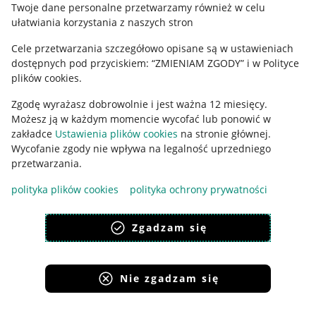
Twoje dane personalne przetwarzamy również w celu
ułatwiania korzystania z naszych stron
Ustawienia plików "cookies"
Cele przetwarzania szczegółowo opisane są w ustawieniach
Udostępnianie lokalizacji
dostępnych pod przyciskiem: “ZMIENIAM ZGODY” i w Polityce
Informacje dla Aktu o Usługach Cyfrowych
plików cookies.
Zgodę wyrażasz dobrowolnie i jest ważna 12 miesięcy.
Pobierz aplikację
Możesz ją w każdym momencie wycofać lub ponowić w
zakładce
Ustawienia plików cookies
na stronie głównej.
Wycofanie zgody nie wpływa na legalność uprzedniego
przetwarzania.
polityka plików cookies
polityka ochrony prywatności
Zgadzam się
Nie zgadzam się
Korzystanie z serwisu oznacza akceptację
regulaminu
.