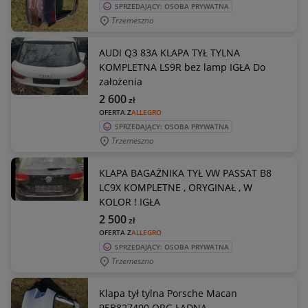
SPRZEDAJĄCY: OSOBA PRYWATNA
Trzemeszno
AUDI Q3 83A KLAPA TYŁ TYLNA
KOMPLETNA LS9R bez lamp IGŁA Do
założenia
2 600
zł
OFERTA Z
ALLEGRO
SPRZEDAJĄCY: OSOBA PRYWATNA
Trzemeszno
KLAPA BAGAŻNIKA TYŁ VW PASSAT B8
LC9X KOMPLETNE , ORYGINAŁ , W
KOLOR ! IGŁA
2 500
zł
OFERTA Z
ALLEGRO
SPRZEDAJĄCY: OSOBA PRYWATNA
Trzemeszno
Klapa tył tylna Porsche Macan
95B827400 ORG ŁADNA