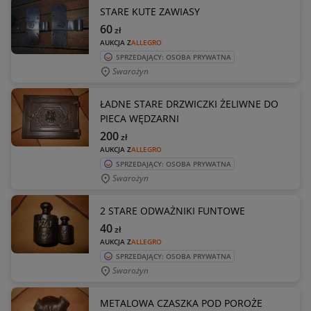
STARE KUTE ZAWIASY
60
zł
AUKCJA Z
ALLEGRO
SPRZEDAJĄCY: OSOBA PRYWATNA
Swarożyn
ŁADNE STARE DRZWICZKI ŻELIWNE DO
PIECA WĘDZARNI
200
zł
AUKCJA Z
ALLEGRO
SPRZEDAJĄCY: OSOBA PRYWATNA
Swarożyn
2 STARE ODWAŻNIKI FUNTOWE
40
zł
AUKCJA Z
ALLEGRO
SPRZEDAJĄCY: OSOBA PRYWATNA
Swarożyn
METALOWA CZASZKA POD POROŻE