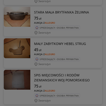
Swarożyn
STARA MAŁA BRYTFANKA ŻELIWNA
75
zł
AUKCJA Z
ALLEGRO
SPRZEDAJĄCY: OSOBA PRYWATNA
Swarożyn
MAŁY ZABYTKOWY HEBEL STRUG
45
zł
AUKCJA Z
ALLEGRO
SPRZEDAJĄCY: OSOBA PRYWATNA
Swarożyn
SPIS MIEJCOWOŚCI I RODÓW
ZIEMIANSKICH WOJ POMORSKIEGO
75
zł
AUKCJA Z
ALLEGRO
SPRZEDAJĄCY: OSOBA PRYWATNA
Swarożyn