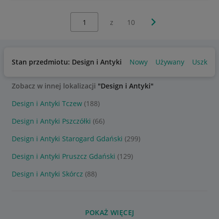
Wybierz stronę:
Następna strona
z
10
Stan przedmiotu: Design i Antyki
Nowy
Używany
Uszkod
Zobacz w innej lokalizacji
"Design i Antyki"
Design i Antyki Tczew
(188)
Design i Antyki Pszczółki
(66)
Design i Antyki Starogard Gdański
(299)
Design i Antyki Pruszcz Gdański
(129)
Design i Antyki Skórcz
(88)
POKAŻ WIĘCEJ