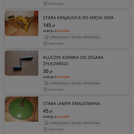
Swarożyn
STARA KRAJALNICA DO MIĘSA SERA
145
zł
AUKCJA Z
ALLEGRO
SPRZEDAJĄCY: OSOBA PRYWATNA
Swarożyn
KLUCZYK KORBKA DO ZEGARA
ŻYŁKOWEGO
30
zł
AUKCJA Z
ALLEGRO
SPRZEDAJĄCY: OSOBA PRYWATNA
Swarożyn
STARA LAMPA EMALIOWANA
45
zł
AUKCJA Z
ALLEGRO
SPRZEDAJĄCY: OSOBA PRYWATNA
Swarożyn