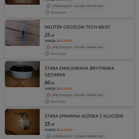
SPRZEDAJĄCY: OSOBA PRYWATNA
Swarożyn
MŁOTEK CIESIELSKI TECH-MŁOT
25
zł
AUKCJA Z
ALLEGRO
SPRZEDAJĄCY: OSOBA PRYWATNA
Swarożyn
STARA EMALIOWANA BRYTFANKA
GĘSIARKA
60
zł
AUKCJA Z
ALLEGRO
SPRZEDAJĄCY: OSOBA PRYWATNA
Swarożyn
STARA SPRAWNA KŁÓDKA Z KLUCZEM
25
zł
AUKCJA Z
ALLEGRO
SPRZEDAJĄCY: OSOBA PRYWATNA