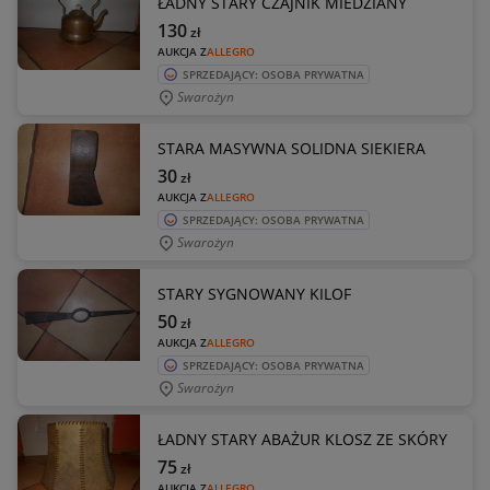
ŁADNY STARY CZAJNIK MIEDZIANY
130
zł
AUKCJA Z
ALLEGRO
SPRZEDAJĄCY: OSOBA PRYWATNA
Swarożyn
STARA MASYWNA SOLIDNA SIEKIERA
30
zł
AUKCJA Z
ALLEGRO
SPRZEDAJĄCY: OSOBA PRYWATNA
Swarożyn
STARY SYGNOWANY KILOF
50
zł
AUKCJA Z
ALLEGRO
SPRZEDAJĄCY: OSOBA PRYWATNA
Swarożyn
ŁADNY STARY ABAŻUR KLOSZ ZE SKÓRY
75
zł
AUKCJA Z
ALLEGRO