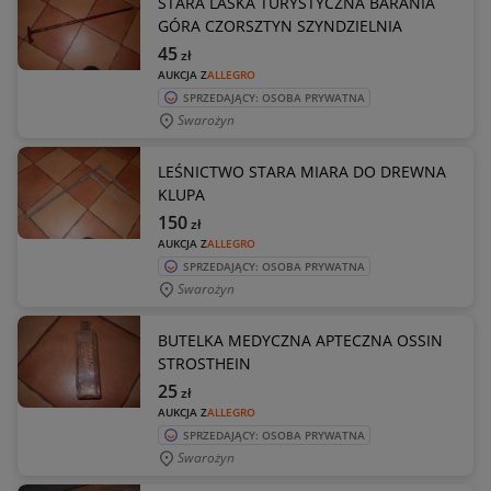
STARA LASKA TURYSTYCZNA BARANIA
GÓRA CZORSZTYN SZYNDZIELNIA
45
zł
AUKCJA Z
ALLEGRO
SPRZEDAJĄCY: OSOBA PRYWATNA
Swarożyn
LEŚNICTWO STARA MIARA DO DREWNA
KLUPA
150
zł
AUKCJA Z
ALLEGRO
SPRZEDAJĄCY: OSOBA PRYWATNA
Swarożyn
BUTELKA MEDYCZNA APTECZNA OSSIN
STROSTHEIN
25
zł
AUKCJA Z
ALLEGRO
SPRZEDAJĄCY: OSOBA PRYWATNA
Swarożyn