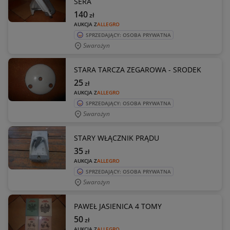
SERA
140
zł
AUKCJA Z
ALLEGRO
SPRZEDAJĄCY: OSOBA PRYWATNA
Swarożyn
STARA TARCZA ZEGAROWA - SRODEK
25
zł
AUKCJA Z
ALLEGRO
SPRZEDAJĄCY: OSOBA PRYWATNA
Swarożyn
STARY WŁĄCZNIK PRĄDU
35
zł
AUKCJA Z
ALLEGRO
SPRZEDAJĄCY: OSOBA PRYWATNA
Swarożyn
PAWEŁ JASIENICA 4 TOMY
50
zł
AUKCJA Z
ALLEGRO