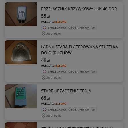
PRZEŁĄCZNIK KRZYWKOWY ŁUK 40 DDR
55
zł
AUKCJA Z
ALLEGRO
SPRZEDAJĄCY: OSOBA PRYWATNA
Swarożyn
ŁADNA STARA PLATEROWANA SZUFELKA
DO OKRUCHÓW
40
zł
AUKCJA Z
ALLEGRO
SPRZEDAJĄCY: OSOBA PRYWATNA
Swarożyn
STARE URZADZENIE TESLA
65
zł
AUKCJA Z
ALLEGRO
SPRZEDAJĄCY: OSOBA PRYWATNA
Swarożyn