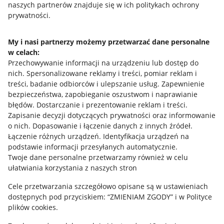
naszych partnerów znajduje się w ich politykach ochrony
prywatności.
Jak to działa
Napisz do nas
My i nasi partnerzy możemy przetwarzać dane personalne
w celach:
Allegro Gadane dla sprzedających
Przechowywanie informacji na urządzeniu lub dostęp do
Allegro Gadane dla kupujących
nich
.
Spersonalizowane reklamy i treści, pomiar reklam i
treści, badanie odbiorców i ulepszanie usług
.
Zapewnienie
Mapa miejscowości
bezpieczeństwa, zapobieganie oszustwom i naprawianie
błędów
.
Dostarczanie i prezentowanie reklam i treści
.
Informacje prawne
Zapisanie decyzji dotyczących prywatności oraz informowanie
o nich
.
Dopasowanie i łączenie danych z innych źródeł
.
Regulamin
Łączenie różnych urządzeń
.
Identyfikacja urządzeń na
podstawie informacji przesyłanych automatycznie
.
Polityka plików "cookies"
Twoje dane personalne przetwarzamy również w celu
ułatwiania korzystania z naszych stron
Ustawienia plików "cookies"
Cele przetwarzania szczegółowo opisane są w ustawieniach
Udostępnianie lokalizacji
dostępnych pod przyciskiem: “ZMIENIAM ZGODY” i w Polityce
Informacje dla Aktu o Usługach Cyfrowych
plików cookies.