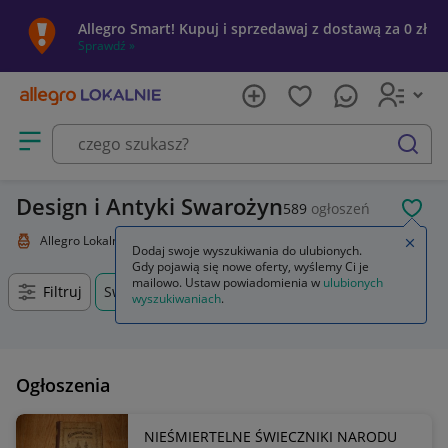
Allegro Smart! Kupuj i sprzedawaj z dostawą za 0 zł
Sprawdź »
Otwórz menu z kategoriami
szukaj
Design i Antyki Swarożyn
589
ogłoszeń
POL
Allegro Lokalnie
Kolekcje i sztuka
Design i Antyki
Zamkn
Dodaj swoje wyszukiwania do ulubionych.
Gdy pojawią się nowe oferty, wyślemy Ci je
mailowo. Ustaw powiadomienia w
ulubionych
Filtruj
Swarożyn, Pomorskie, +0 km
wyszukiwaniach
.
Ogłoszenia
NIEŚMIERTELNE ŚWIECZNIKI NARODU