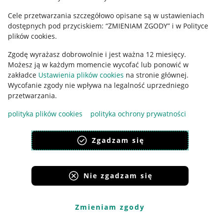
Cele przetwarzania szczegółowo opisane są w ustawieniach
Udostępnianie lokalizacji
dostępnych pod przyciskiem: “ZMIENIAM ZGODY” i w Polityce
Informacje dla Aktu o Usługach Cyfrowych
plików cookies.
Zgodę wyrażasz dobrowolnie i jest ważna 12 miesięcy.
Pobierz aplikację
Możesz ją w każdym momencie wycofać lub ponowić w
zakładce
Ustawienia plików cookies
na stronie głównej.
Wycofanie zgody nie wpływa na legalność uprzedniego
przetwarzania.
polityka plików cookies
polityka ochrony prywatności
Zgadzam się
Nie zgadzam się
Korzystanie z serwisu oznacza akceptację
regulaminu
.
Zmieniam zgody