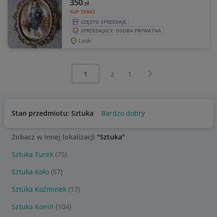
350
zł
KUP TERAZ
CZĘSTO SPRZEDAJE
SPRZEDAJĄCY: OSOBA PRYWATNA
Laski
Wybierz stronę:
Następna strona
z
1
Stan przedmiotu: Sztuka
Bardzo dobry
Zobacz w innej lokalizacji
"Sztuka"
Sztuka Turek
(75)
Sztuka Koło
(57)
Sztuka Koźminek
(17)
Sztuka Konin
(104)