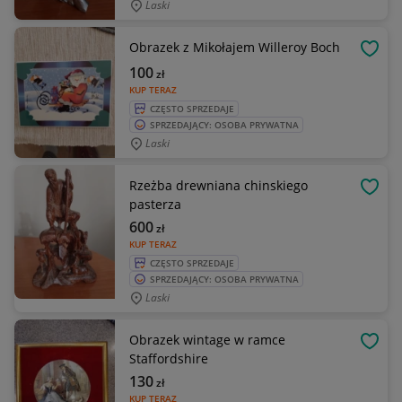
Laski
Obrazek z Mikołajem Willeroy Boch
OBSE
100
zł
KUP TERAZ
CZĘSTO SPRZEDAJE
SPRZEDAJĄCY: OSOBA PRYWATNA
Laski
Rzeżba drewniana chinskiego
OBSE
pasterza
600
zł
KUP TERAZ
CZĘSTO SPRZEDAJE
SPRZEDAJĄCY: OSOBA PRYWATNA
Laski
Obrazek wintage w ramce
OBSE
Staffordshire
130
zł
KUP TERAZ