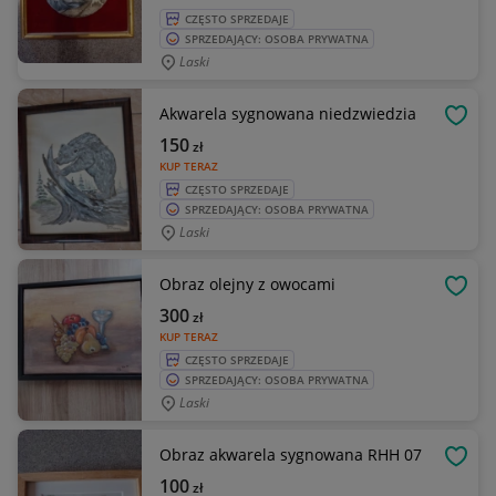
CZĘSTO SPRZEDAJE
SPRZEDAJĄCY: OSOBA PRYWATNA
Laski
Akwarela sygnowana niedzwiedzia
OBSE
150
zł
KUP TERAZ
CZĘSTO SPRZEDAJE
SPRZEDAJĄCY: OSOBA PRYWATNA
Laski
Obraz olejny z owocami
OBSE
300
zł
KUP TERAZ
CZĘSTO SPRZEDAJE
SPRZEDAJĄCY: OSOBA PRYWATNA
Laski
Obraz akwarela sygnowana RHH 07
OBSE
100
zł