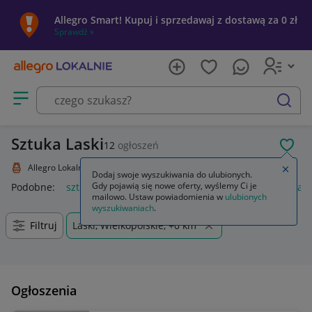
Allegro Smart! Kupuj i sprzedawaj z dostawą za 0 zł
Sprawdź »
Otwórz menu z kategoriami
szukaj
Sztuka Laski
12
ogłoszeń
POL
Allegro Lokalnie
Kolekcje i sztuka
Sztuka
Zamkn
Dodaj swoje wyszukiwania do ulubionych.
Gdy pojawią się nowe oferty, wyślemy Ci je
Podobne:
sztuka
sztukateria ścienna
język polski 1 sztuka 
mailowo. Ustaw powiadomienia w
ulubionych
wyszukiwaniach
.
Filtruj
Laski, Wielkopolskie, +0 km
Ogłoszenia