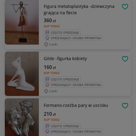
Figura metaloplastyka -dziewczyna
OBSE
grająca na flecie
360
zł
KUP TERAZ
CZĘSTO SPRZEDAJE
SPRZEDAJĄCY: OSOBA PRYWATNA
Laski
Gilde -figurka kobiety
OBSE
160
zł
KUP TERAZ
CZĘSTO SPRZEDAJE
SPRZEDAJĄCY: OSOBA PRYWATNA
Laski
Formano-rzeżba pary w uscisku
OBSE
210
zł
KUP TERAZ
CZĘSTO SPRZEDAJE
SPRZEDAJĄCY: OSOBA PRYWATNA