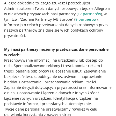
Allegro dokładnie to, czego szukasz i potrzebujesz.
Administratorem Twoich danych osobowych będzie Allegro a
w niektórych przypadkach nasi partnerzy (
17
partnerów
), w
tym tzw. “Zaufani Partnerzy IAB Europe” (
9
partnerów
).
Przydatne informacje
Informacja o celach przetwarzania danych osobowych przez
naszych partnerów znajduje się w ich politykach ochrony
prywatności.
Jak to działa
Napisz do nas
My i nasi partnerzy możemy przetwarzać dane personalne
w celach:
Allegro Gadane dla sprzedających
Przechowywanie informacji na urządzeniu lub dostęp do
Allegro Gadane dla kupujących
nich
.
Spersonalizowane reklamy i treści, pomiar reklam i
treści, badanie odbiorców i ulepszanie usług
.
Zapewnienie
Mapa miejscowości
bezpieczeństwa, zapobieganie oszustwom i naprawianie
błędów
.
Dostarczanie i prezentowanie reklam i treści
.
Informacje prawne
Zapisanie decyzji dotyczących prywatności oraz informowanie
o nich
.
Dopasowanie i łączenie danych z innych źródeł
.
Regulamin
Łączenie różnych urządzeń
.
Identyfikacja urządzeń na
podstawie informacji przesyłanych automatycznie
.
Polityka plików "cookies"
Twoje dane personalne przetwarzamy również w celu
ułatwiania korzystania z naszych stron
Ustawienia plików "cookies"