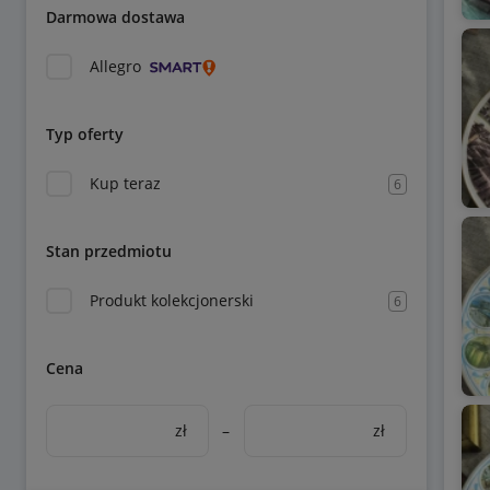
Darmowa dostawa
Allegro
Typ oferty
Kup teraz
6
Stan przedmiotu
Produkt kolekcjonerski
6
Cena
zł
–
zł