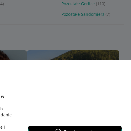
34)
Pozostałe Gorlice
(110)
Pozostałe Sandomierz
(7)
e w
ch
.
adanie
e i