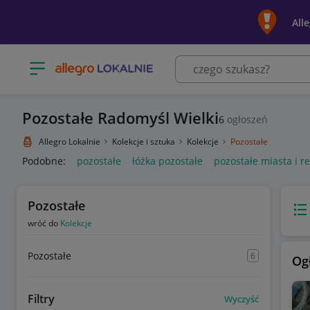
All
Otwórz menu z kategoriami
Pozostałe Radomyśl Wielki
6
ogłoszeń
Allegro Lokalnie
Kolekcje i sztuka
Kolekcje
Pozostałe
Podobne:
pozostałe
łóżka pozostałe
pozostałe miasta i r
Pozostałe
Wido
wróć do
Kolekcje
Pozostałe
6
Og
Filtry
Wyczyść