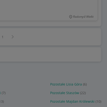
Radomyśl Wielki
Następna strona
z
1
Pozostałe Lisia Góra
(6)
i
(7)
Pozostałe Staszów
(22)
13)
Pozostałe Majdan Królewski
(10)