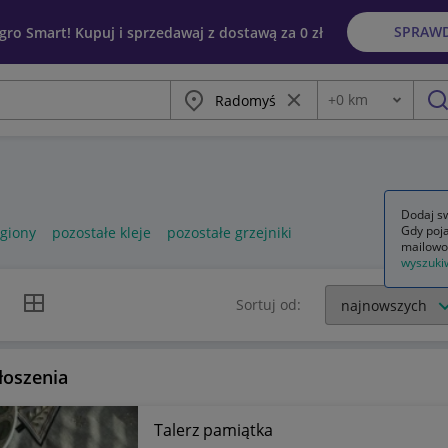
SPRAW
egro Smart! Kupuj i sprzedawaj z dostawą za 0 zł
Miasto
Wyczyść frazę
+
0
km
Odległość
szu
Dodaj sw
Gdy poja
egiony
pozostałe kleje
pozostałe grzejniki
mailowo
wyszuki
k listy
Widok siatki
Sortuj od:
łoszenia
Talerz pamiątka