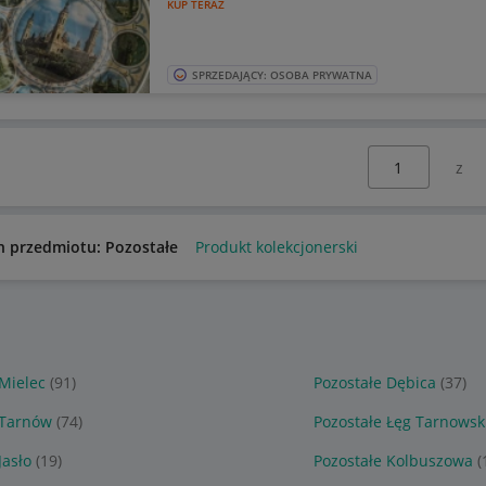
KUP TERAZ
SPRZEDAJĄCY: OSOBA PRYWATNA
Wybierz stronę:
n przedmiotu: Pozostałe
Produkt kolekcjonerski
 Mielec
(91)
Pozostałe Dębica
(37)
 Tarnów
(74)
Pozostałe Łęg Tarnowsk
Jasło
(19)
Pozostałe Kolbuszowa
(