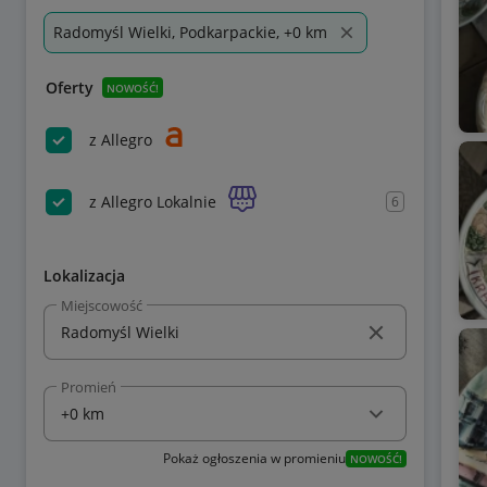
Radomyśl Wielki, Podkarpackie, +0 km
Oferty
NOWOŚĆ!
z Allegro
z Allegro Lokalnie
6
Lokalizacja
Miejscowość
Promień
Pokaż ogłoszenia w promieniu
NOWOŚĆ!