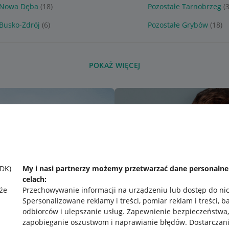
 Nowa Dęba
(18)
Pozostałe Tarnobrzeg
(
 Busko-Zdrój
(6)
Pozostałe Grybów
(18)
POKAŻ WIĘCEJ
SDK)
My i nasi partnerzy możemy przetwarzać dane personaln
celach:
że
Przechowywanie informacji na urządzeniu lub dostęp do ni
Spersonalizowane reklamy i treści, pomiar reklam i treści, b
odbiorców i ulepszanie usług
.
Zapewnienie bezpieczeństwa,
zapobieganie oszustwom i naprawianie błędów
.
Dostarczani