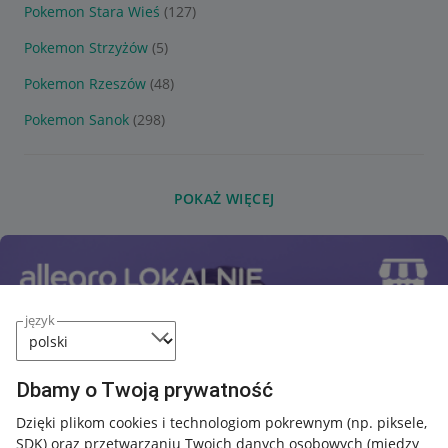
Pokemon Stara Wieś
(127)
Pokemon Strzyżów
(5)
Pokemon Rzeszów
(48)
Pokemon Sanok
(298)
POKAŻ WIĘCEJ
język
Dbamy o Twoją prywatność
Dzięki plikom cookies i technologiom pokrewnym
(np. piksele,
SDK)
oraz przetwarzaniu Twoich danych osobowych
(między