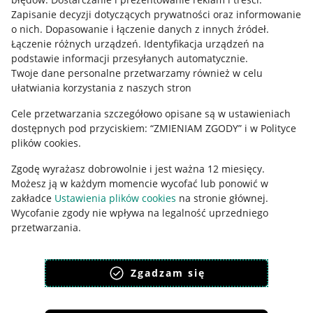
Zapisanie decyzji dotyczących prywatności oraz informowanie
Regulamin
o nich
.
Dopasowanie i łączenie danych z innych źródeł
.
Łączenie różnych urządzeń
.
Identyfikacja urządzeń na
Polityka plików "cookies"
podstawie informacji przesyłanych automatycznie
.
Ustawienia plików "cookies"
Twoje dane personalne przetwarzamy również w celu
ułatwiania korzystania z naszych stron
Udostępnianie lokalizacji
Cele przetwarzania szczegółowo opisane są w ustawieniach
Informacje dla Aktu o Usługach Cyfrowych
dostępnych pod przyciskiem: “ZMIENIAM ZGODY” i w Polityce
plików cookies.
Pobierz aplikację
Zgodę wyrażasz dobrowolnie i jest ważna 12 miesięcy.
Możesz ją w każdym momencie wycofać lub ponowić w
zakładce
Ustawienia plików cookies
na stronie głównej.
Wycofanie zgody nie wpływa na legalność uprzedniego
przetwarzania.
polityka plików cookies
polityka ochrony prywatności
Zgadzam się