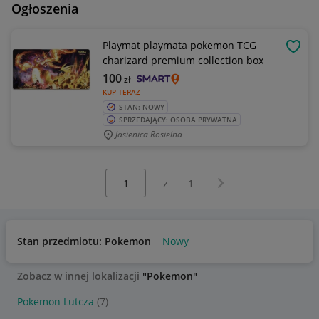
Ogłoszenia
Playmat playmata pokemon TCG
OBSE
charizard premium collection box
100
zł
KUP TERAZ
STAN: NOWY
SPRZEDAJĄCY: OSOBA PRYWATNA
Jasienica Rosielna
Wybierz stronę:
Następna strona
z
1
Stan przedmiotu: Pokemon
Nowy
Zobacz w innej lokalizacji
"Pokemon"
Pokemon Lutcza
(7)