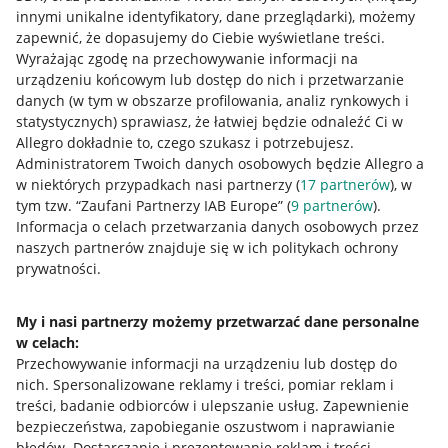
innymi unikalne identyfikatory, dane przeglądarki)
, możemy
zapewnić, że dopasujemy do Ciebie wyświetlane treści.
Wyrażając zgodę na przechowywanie informacji na
urządzeniu końcowym lub dostęp do nich i przetwarzanie
danych (w tym w obszarze profilowania, analiz rynkowych i
statystycznych) sprawiasz, że łatwiej będzie odnaleźć Ci w
Allegro dokładnie to, czego szukasz i potrzebujesz.
Administratorem Twoich danych osobowych będzie Allegro a
w niektórych przypadkach nasi partnerzy (
17
partnerów
), w
Przydatne informacje
tym tzw. “Zaufani Partnerzy IAB Europe” (
9
partnerów
).
Informacja o celach przetwarzania danych osobowych przez
Jak to działa
naszych partnerów znajduje się w ich politykach ochrony
prywatności.
Napisz do nas
Allegro Gadane dla sprzedających
My i nasi partnerzy możemy przetwarzać dane personalne
w celach:
Allegro Gadane dla kupujących
Przechowywanie informacji na urządzeniu lub dostęp do
nich
.
Spersonalizowane reklamy i treści, pomiar reklam i
Mapa miejscowości
treści, badanie odbiorców i ulepszanie usług
.
Zapewnienie
bezpieczeństwa, zapobieganie oszustwom i naprawianie
Informacje prawne
błędów
.
Dostarczanie i prezentowanie reklam i treści
.