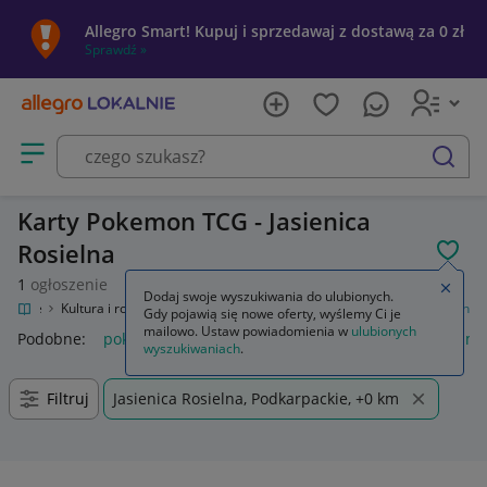
Allegro Smart! Kupuj i sprzedawaj z dostawą za 0 zł
Sprawdź »
Otwórz menu z kategoriami
szukaj
Karty Pokemon TCG - Jasienica
Rosielna
POL
1
ogłoszenie
Zamkn
Dodaj swoje wyszukiwania do ulubionych.
Lokalnie
Kultura i rozrywka
Gry
Karciane
Kolekcjonerskie
Pokemon
Gdy pojawią się nowe oferty, wyślemy Ci je
mailowo. Ustaw powiadomienia w
ulubionych
Podobne:
pokemon
karty pokemon
lego pokemon
album 
wyszukiwaniach
.
Filtruj
Jasienica Rosielna, Podkarpackie, +0 km