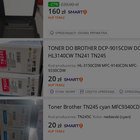
220
,00 zł
-27%
160
zł
KUP TERAZ
SPRZEDAJĄCY: OSOBA PRYWATNA
TONER DO BROTHER DCP-9015CDW D
HL3140CW TN241 TN245
Kod producenta:
HL-3150CDW MFC-9140CDN MFC-
9330CDW
20
zł
KUP TERAZ
STAN: NOWY
CZĘSTO SPRZEDAJE
SPRZEDAJ
Toner Brother TN245 cyan MFC9340
Kod producenta:
TN245C
Kolor:
niebieski (cyan)
20
zł
KUP TERAZ