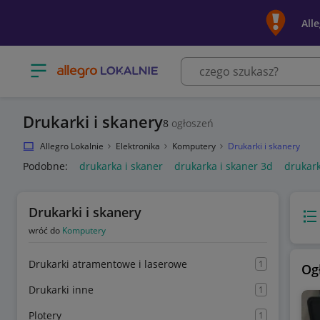
All
Otwórz menu z kategoriami
Drukarki i skanery
8
ogłoszeń
Allegro Lokalnie
Elektronika
Komputery
Drukarki i skanery
Podobne:
drukarka i skaner
drukarka i skaner 3d
drukark
Drukarki i skanery
Wido
wróć do
Komputery
Drukarki atramentowe i laserowe
1
Og
Drukarki inne
1
Plotery
1