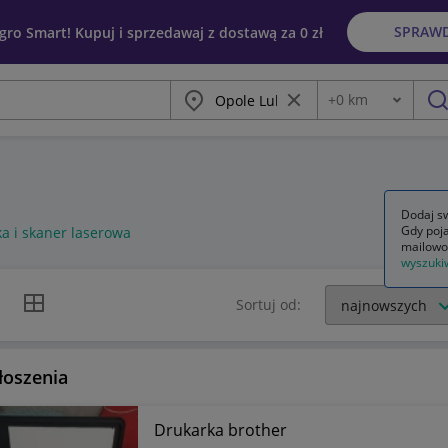
SPRAW
egro Smart! Kupuj i sprzedawaj z dostawą za 0 zł
Miasto
Wyczyść frazę
+
0
km
Odległość
szu
Dodaj sw
Gdy poja
a i skaner laserowa
mailowo
wyszuki
k listy
Widok siatki
Sortuj od:
łoszenia
Drukarka brother