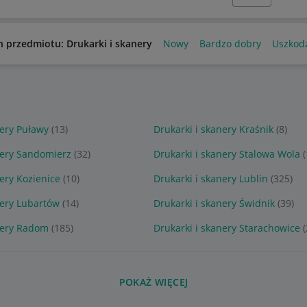
n przedmiotu: Drukarki i skanery
Nowy
Bardzo dobry
Uszkod
nery Puławy
(13)
Drukarki i skanery Kraśnik
(8)
nery Sandomierz
(32)
Drukarki i skanery Stalowa Wola
ery Kozienice
(10)
Drukarki i skanery Lublin
(325)
nery Lubartów
(14)
Drukarki i skanery Świdnik
(39)
nery Radom
(185)
Drukarki i skanery Starachowice
POKAŻ WIĘCEJ