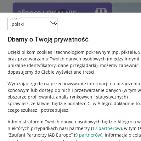
język
Dbamy o Twoją prywatność
Dzięki plikom cookies i technologiom pokrewnym
(np. piksele, 
oraz przetwarzaniu Twoich danych osobowych
(między innymi
unikalne identyfikatory, dane przeglądarki)
, możemy zapewnić, 
dopasujemy do Ciebie wyświetlane treści.
Wyrażając zgodę na przechowywanie informacji na urządzeniu
końcowym lub dostęp do nich i przetwarzanie danych (w tym w
obszarze profilowania, analiz rynkowych i statystycznych)
sprawiasz, że łatwiej będzie odnaleźć Ci w Allegro dokładnie to,
czego szukasz i potrzebujesz.
Przydatne informacje
Informacje p
Administratorem Twoich danych osobowych będzie Allegro a w
niektórych przypadkach nasi partnerzy (
17
partnerów
), w tym t
Jak to działa
Regulamin
“Zaufani Partnerzy IAB Europe” (
9
partnerów
). Informacja o cel
Napisz do nas
Polityka plików