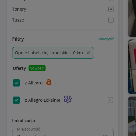
Tonery
4
Tusze
1
Filtry
Wyczyść
Opole Lubelskie, Lubelskie, +0 km
Oferty
NOWOŚĆ!
z Allegro
z Allegro Lokalnie
8
Lokalizacja
Miejscowość