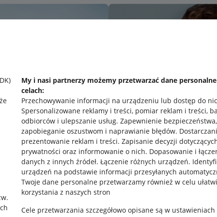
SDK)
My i nasi partnerzy możemy przetwarzać dane personaln
celach:
że
Przechowywanie informacji na urządzeniu lub dostęp do ni
Spersonalizowane reklamy i treści, pomiar reklam i treści, b
odbiorców i ulepszanie usług
.
Zapewnienie bezpieczeństwa,
zapobieganie oszustwom i naprawianie błędów
.
Dostarczani
prezentowanie reklam i treści
.
Zapisanie decyzji dotyczącyc
prywatności oraz informowanie o nich
.
Dopasowanie i łącze
danych z innych źródeł
.
Łączenie różnych urządzeń
.
Identyf
urządzeń na podstawie informacji przesyłanych automatycz
rawne
Pobierz aplikację
Twoje dane personalne przetwarzamy również w celu ułatw
korzystania z naszych stron
zw.
ach
Cele przetwarzania szczegółowo opisane są w ustawieniach
 "cookies"