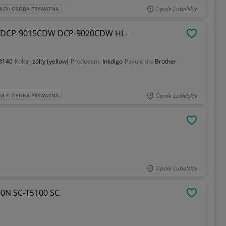
Opole Lubelskie
ĄCY: OSOBA PRYWATNA
 DCP-9015CDW DCP-9020CDW HL-
OBSERWU
-3140
Kolor:
żółty (yellow)
Producent:
Inkdigo
Pasuje do:
Brother
Opole Lubelskie
ĄCY: OSOBA PRYWATNA
OBSERWU
Opole Lubelskie
00N SC-T5100 SC
OBSERWU