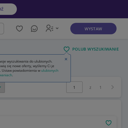
DŹ
WYSTAW
kaj
POLUB WYSZUKIWANIE
Zamknij wskazówkę
oje wyszukiwania do ulubionych.
wią się nowe oferty, wyślemy Ci je
. Ustaw powiadomienia w
ulubionych
waniach
.
Wybierz stronę:
Następna 
z
1
OBSERWU