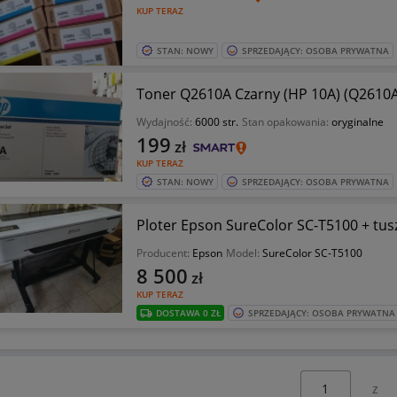
KUP TERAZ
STAN: NOWY
SPRZEDAJĄCY: OSOBA PRYWATNA
Toner Q2610A Czarny (HP 10A) (Q2610A
Wydajność:
6000 str.
Stan opakowania:
oryginalne
199
zł
KUP TERAZ
STAN: NOWY
SPRZEDAJĄCY: OSOBA PRYWATNA
Ploter Epson SureColor SC-T5100 + tus
Producent:
Epson
Model:
SureColor SC-T5100
8 500
zł
KUP TERAZ
DOSTAWA 0 ZŁ
SPRZEDAJĄCY: OSOBA PRYWATNA
Wybierz stronę: