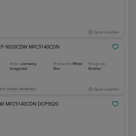
Opole Lubelskie
CP-9020CDW MFC9140CDN
OBSERWU
Kolor:
czerwony
Producent:
White
Pasuje do:
(magenta)
Box
Brother
Opole Lubelskie
ĄCY: OSOBA PRYWATNA
CDW MFC9140CDN DCP9020
OBSERWU