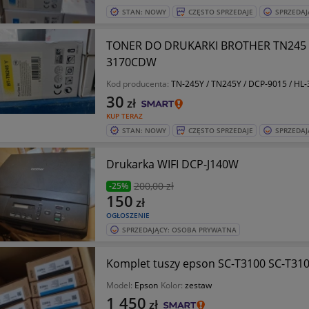
STAN: NOWY
CZĘSTO SPRZEDAJE
SPRZEDAJ
TONER DO DRUKARKI BROTHER TN245
3170CDW
Kod producenta:
TN-245Y / TN245Y / DCP-9015 / HL
30
zł
KUP TERAZ
STAN: NOWY
CZĘSTO SPRZEDAJE
SPRZEDAJ
Drukarka WIFI DCP-J140W
200
,00 zł
-25%
150
zł
OGŁOSZENIE
SPRZEDAJĄCY: OSOBA PRYWATNA
Komplet tuszy epson SC-T3100 SC-T31
Model:
Epson
Kolor:
zestaw
1 450
zł