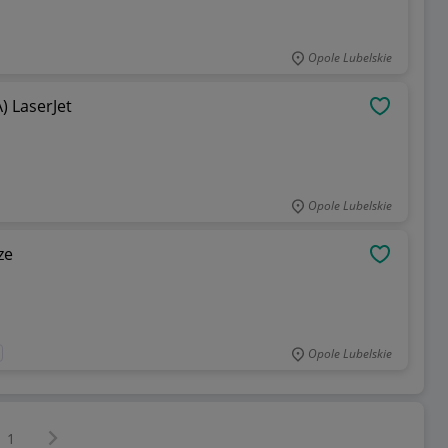
Opole Lubelskie
) LaserJet
OBSERWU
Opole Lubelskie
ze
OBSERWU
Opole Lubelskie
Następna strona
z
1