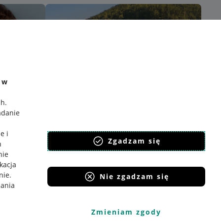
e w
ch
.
adanie
e i
Zgadzam się
h
nie
ikacja
nie
.
Nie zgadzam się
iania
Zmieniam zgody