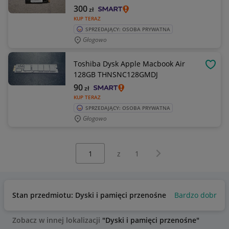
300
zł
KUP TERAZ
SPRZEDAJĄCY: OSOBA PRYWATNA
Głogowo
Toshiba Dysk Apple Macbook Air
OBSE
128GB THNSNC128GMDJ
90
zł
KUP TERAZ
SPRZEDAJĄCY: OSOBA PRYWATNA
Głogowo
Wybierz stronę:
Następna strona
z
1
Stan przedmiotu: Dyski i pamięci przenośne
Bardzo dobry
Zobacz w innej lokalizacji
"Dyski i pamięci przenośne"