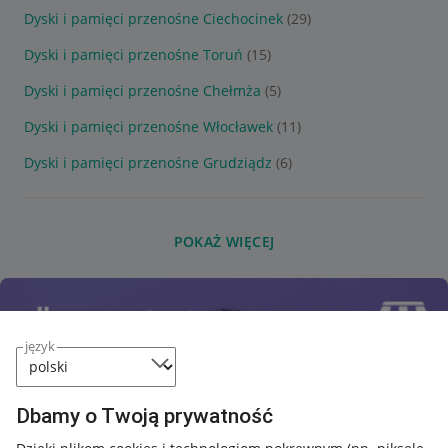
Dyski i pamięci przenośne Ciechocinek
(29)
Dyski i pamięci przenośne Toruń
(15)
Dyski i pamięci przenośne Chełmża
(5)
Dyski i pamięci przenośne Włocławek
(11)
Dyski i pamięci przenośne Grudziądz
(6)
POKAŻ WIĘCEJ
język
Dbamy o Twoją prywatność