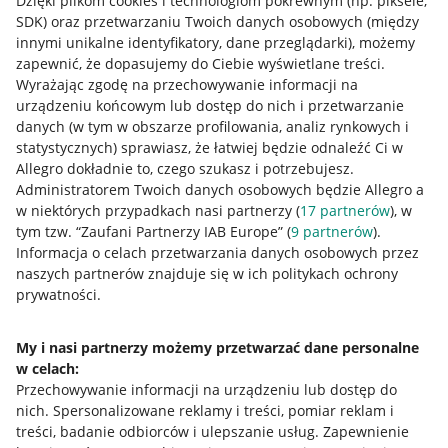
Dzięki plikom cookies i technologiom pokrewnym
(np. piksele,
SDK)
oraz przetwarzaniu Twoich danych osobowych
(między
innymi unikalne identyfikatory, dane przeglądarki)
, możemy
zapewnić, że dopasujemy do Ciebie wyświetlane treści.
Wyrażając zgodę na przechowywanie informacji na
urządzeniu końcowym lub dostęp do nich i przetwarzanie
danych (w tym w obszarze profilowania, analiz rynkowych i
statystycznych) sprawiasz, że łatwiej będzie odnaleźć Ci w
Allegro dokładnie to, czego szukasz i potrzebujesz.
Administratorem Twoich danych osobowych będzie Allegro a
w niektórych przypadkach nasi partnerzy (
17
partnerów
), w
tym tzw. “Zaufani Partnerzy IAB Europe” (
9
partnerów
).
Przydatne informacje
Informacja o celach przetwarzania danych osobowych przez
naszych partnerów znajduje się w ich politykach ochrony
Jak to działa
prywatności.
Napisz do nas
My i nasi partnerzy możemy przetwarzać dane personalne
Allegro Gadane dla sprzedających
w celach:
Przechowywanie informacji na urządzeniu lub dostęp do
Allegro Gadane dla kupujących
nich
.
Spersonalizowane reklamy i treści, pomiar reklam i
treści, badanie odbiorców i ulepszanie usług
.
Zapewnienie
Mapa miejscowości