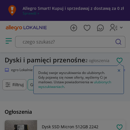
Allegro Smart! Kupuj i sprzedawaj z dostawą za 0 zł
Sprawdź »
Otwórz menu z kategoriami
szukaj
Dyski i pamięci przenośne
2
ogłoszenia
POL
Allegro Lokalnie
Elektronika
Komputery
Dyski i pamięci przenośne
Zamkn
Dodaj swoje wyszukiwania do ulubionych.
Gdy pojawią się nowe oferty, wyślemy Ci je
mailowo. Ustaw powiadomienia w
ulubionych
Filtruj
Głogowo, Kujawsko-pomorskie, +0 km
wyszukiwaniach
.
Ogłoszenia
Dysk SSD Micron 512GB 2242
OBSE