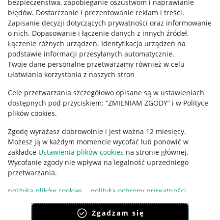
bezpieczeństwa, zapobieganie oszustwom i naprawianie
błędów
.
Dostarczanie i prezentowanie reklam i treści
.
Informacje prawne
Zapisanie decyzji dotyczących prywatności oraz informowanie
o nich
.
Dopasowanie i łączenie danych z innych źródeł
.
Regulamin
Łączenie różnych urządzeń
.
Identyfikacja urządzeń na
podstawie informacji przesyłanych automatycznie
.
Polityka plików "cookies"
Twoje dane personalne przetwarzamy również w celu
Ustawienia plików "cookies"
ułatwiania korzystania z naszych stron
Udostępnianie lokalizacji
Cele przetwarzania szczegółowo opisane są w ustawieniach
dostępnych pod przyciskiem: “ZMIENIAM ZGODY” i w Polityce
Informacje dla Aktu o Usługach Cyfrowych
plików cookies.
Pobierz aplikację
Zgodę wyrażasz dobrowolnie i jest ważna 12 miesięcy.
Możesz ją w każdym momencie wycofać lub ponowić w
zakładce
Ustawienia plików cookies
na stronie głównej.
Wycofanie zgody nie wpływa na legalność uprzedniego
przetwarzania.
polityka plików cookies
polityka ochrony prywatności
Zgadzam się