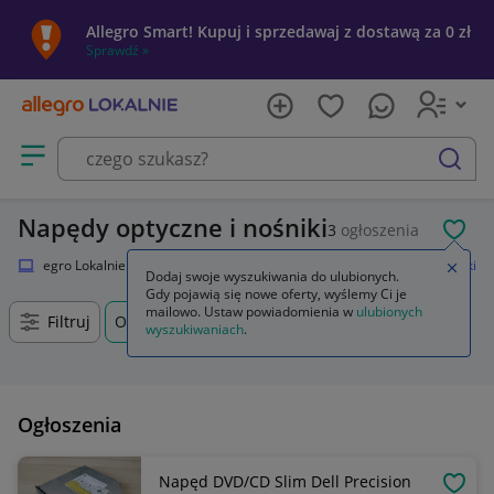
Allegro Smart! Kupuj i sprzedawaj z dostawą za 0 zł
Sprawdź »
Otwórz menu z kategoriami
szukaj
Napędy optyczne i nośniki
3
ogłoszenia
POL
Allegro Lokalnie
Elektronika
Komputery
Napędy optyczne i nośniki
Zamkn
Dodaj swoje wyszukiwania do ulubionych.
Gdy pojawią się nowe oferty, wyślemy Ci je
mailowo. Ustaw powiadomienia w
ulubionych
Filtruj
Olsza, Kujawsko-pomorskie, +0 km
wyszukiwaniach
.
Ogłoszenia
Napęd DVD/CD Slim Dell Precision
OBSE