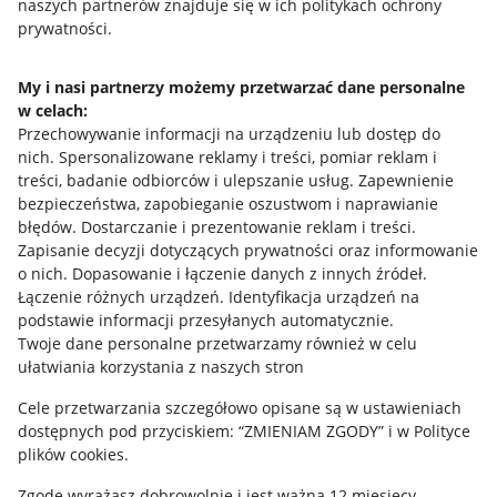
naszych partnerów znajduje się w ich politykach ochrony
prywatności.
Jak to działa
Napisz do nas
My i nasi partnerzy możemy przetwarzać dane personalne
w celach:
Allegro Gadane dla sprzedających
Przechowywanie informacji na urządzeniu lub dostęp do
Allegro Gadane dla kupujących
nich
.
Spersonalizowane reklamy i treści, pomiar reklam i
treści, badanie odbiorców i ulepszanie usług
.
Zapewnienie
Mapa miejscowości
bezpieczeństwa, zapobieganie oszustwom i naprawianie
błędów
.
Dostarczanie i prezentowanie reklam i treści
.
Informacje prawne
Zapisanie decyzji dotyczących prywatności oraz informowanie
o nich
.
Dopasowanie i łączenie danych z innych źródeł
.
Regulamin
Łączenie różnych urządzeń
.
Identyfikacja urządzeń na
podstawie informacji przesyłanych automatycznie
.
Polityka plików "cookies"
Twoje dane personalne przetwarzamy również w celu
ułatwiania korzystania z naszych stron
Ustawienia plików "cookies"
Cele przetwarzania szczegółowo opisane są w ustawieniach
Udostępnianie lokalizacji
dostępnych pod przyciskiem: “ZMIENIAM ZGODY” i w Polityce
Informacje dla Aktu o Usługach Cyfrowych
plików cookies.
Zgodę wyrażasz dobrowolnie i jest ważna 12 miesięcy.