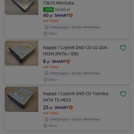
T3610 MiniSata
50
,00 zł
-20%
40
zł
KUP TERAZ
SPRZEDAJĄCY: OSOBA PRYWATNA
Olsza
Napęd / Czytnik DVD CD LG GSA-
OBSE
H55N (PATA / IDE)
8
zł
KUP TERAZ
SPRZEDAJĄCY: OSOBA PRYWATNA
Olsza
Napęd / Czytnik DVD CD Toshiba
OBSE
SATA TS-H653
25
zł
KUP TERAZ
SPRZEDAJĄCY: OSOBA PRYWATNA
Olsza