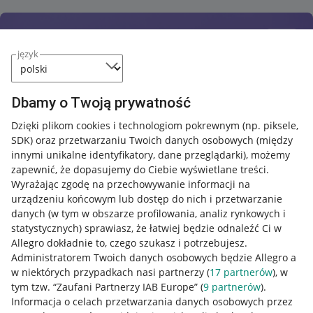
język
Dbamy o Twoją prywatność
Dzięki plikom cookies i technologiom pokrewnym
(np. piksele,
SDK)
oraz przetwarzaniu Twoich danych osobowych
(między
innymi unikalne identyfikatory, dane przeglądarki)
, możemy
zapewnić, że dopasujemy do Ciebie wyświetlane treści.
Wyrażając zgodę na przechowywanie informacji na
urządzeniu końcowym lub dostęp do nich i przetwarzanie
danych (w tym w obszarze profilowania, analiz rynkowych i
statystycznych) sprawiasz, że łatwiej będzie odnaleźć Ci w
Allegro dokładnie to, czego szukasz i potrzebujesz.
Administratorem Twoich danych osobowych będzie Allegro a
w niektórych przypadkach nasi partnerzy (
17
partnerów
), w
tym tzw. “Zaufani Partnerzy IAB Europe” (
9
partnerów
).
Przydatne informacje
Informacja o celach przetwarzania danych osobowych przez