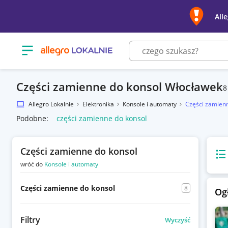
All
Otwórz menu z kategoriami
Części zamienne do konsol Włocławek
8
Allegro Lokalnie
Elektronika
Konsole i automaty
Części zamienn
Podobne:
części zamienne do konsol
Części zamienne do konsol
Wido
wróć do
Konsole i automaty
Części zamienne do konsol
8
Og
Filtry
Wyczyść