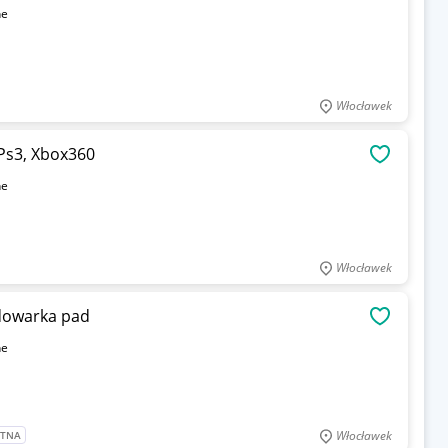
ne
Włocławek
 Ps3, Xbox360
OBSERWU
ne
Włocławek
adowarka pad
OBSERWU
ne
Włocławek
ATNA