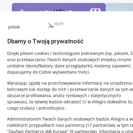
język
Dbamy o Twoją prywatność
Dzięki plikom cookies i technologiom pokrewnym
(np. piksele, 
oraz przetwarzaniu Twoich danych osobowych
(między innymi
unikalne identyfikatory, dane przeglądarki)
, możemy zapewnić, 
dopasujemy do Ciebie wyświetlane treści.
Wyrażając zgodę na przechowywanie informacji na urządzeniu
końcowym lub dostęp do nich i przetwarzanie danych (w tym w
obszarze profilowania, analiz rynkowych i statystycznych)
sprawiasz, że łatwiej będzie odnaleźć Ci w Allegro dokładnie to,
czego szukasz i potrzebujesz.
Przydatne informacje
Informacje p
Administratorem Twoich danych osobowych będzie Allegro a w
Jak to działa
Regulamin
niektórych przypadkach nasi partnerzy (
17
partnerów
), w tym t
“Zaufani Partnerzy IAB Europe” (
9
partnerów
). Informacja o cel
Napisz do nas
Polityka plików