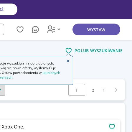
DŹ
WYSTAW
kaj
POLUB WYSZUKIWANIE
Zamknij wskazówkę
oje wyszukiwania do ulubionych.
wią się nowe oferty, wyślemy Ci je
. Ustaw powiadomienia w
ulubionych
waniach
.
Wybierz stronę:
Następna 
z
1
/ Xbox One.
OBSERWU