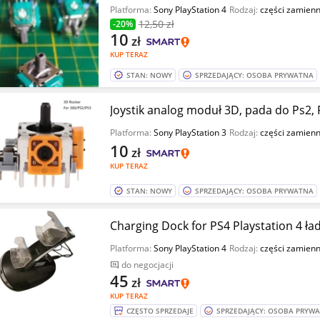
Platforma:
Sony PlayStation 4
Rodzaj:
części zamien
12
,50 zł
-20%
10
zł
KUP TERAZ
STAN: NOWY
SPRZEDAJĄCY: OSOBA PRYWATNA
Joystik analog moduł 3D, pada do Ps2,
Platforma:
Sony PlayStation 3
Rodzaj:
części zamien
10
zł
KUP TERAZ
STAN: NOWY
SPRZEDAJĄCY: OSOBA PRYWATNA
Charging Dock for PS4 Playstation 4 ł
Platforma:
Sony PlayStation 4
Rodzaj:
części zamien
do negocjacji
45
zł
KUP TERAZ
CZĘSTO SPRZEDAJE
SPRZEDAJĄCY: OSOBA PRYW