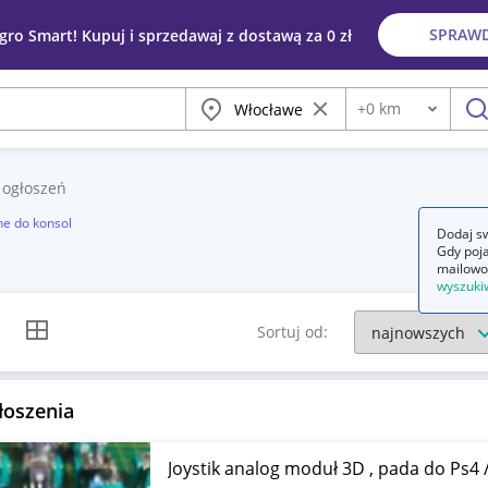
SPRAW
egro Smart! Kupuj i sprzedawaj z dostawą za 0 zł
Miasto
Wyczyść frazę
+
0
km
Odległość
szu
ogłoszeń
e do konsol
Dodaj sw
Gdy poja
mailowo
wyszuki
k listy
Widok siatki
Sortuj od:
łoszenia
Joystik analog moduł 3D , pada do Ps4 