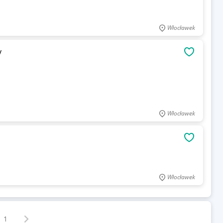
Włocławek
y
OBSERWU
Włocławek
OBSERWU
Włocławek
Następna strona
z
1