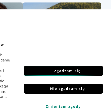
e w
ch
.
adanie
e i
Zgadzam się
h
nie
ikacja
Nie zgadzam się
nie
.
iania
Zmieniam zgody