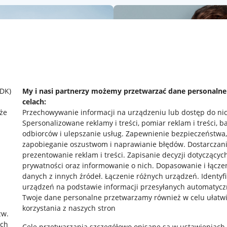
SDK)
My i nasi partnerzy możemy przetwarzać dane personaln
celach:
że
Przechowywanie informacji na urządzeniu lub dostęp do ni
Spersonalizowane reklamy i treści, pomiar reklam i treści, b
odbiorców i ulepszanie usług
.
Zapewnienie bezpieczeństwa,
zapobieganie oszustwom i naprawianie błędów
.
Dostarczani
prezentowanie reklam i treści
.
Zapisanie decyzji dotyczącyc
prywatności oraz informowanie o nich
.
Dopasowanie i łącze
danych z innych źródeł
.
Łączenie różnych urządzeń
.
Identyf
rawne
Pobierz aplikację
urządzeń na podstawie informacji przesyłanych automatycz
Twoje dane personalne przetwarzamy również w celu ułatw
korzystania z naszych stron
zw.
ach
 "cookies"
Cele przetwarzania szczegółowo opisane są w ustawieniach