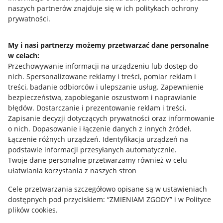
naszych partnerów znajduje się w ich politykach ochrony
prywatności.
Jak to działa
Napisz do nas
My i nasi partnerzy możemy przetwarzać dane personalne
w celach:
Allegro Gadane dla sprzedających
Przechowywanie informacji na urządzeniu lub dostęp do
Allegro Gadane dla kupujących
nich
.
Spersonalizowane reklamy i treści, pomiar reklam i
treści, badanie odbiorców i ulepszanie usług
.
Zapewnienie
Mapa miejscowości
bezpieczeństwa, zapobieganie oszustwom i naprawianie
błędów
.
Dostarczanie i prezentowanie reklam i treści
.
Informacje prawne
Zapisanie decyzji dotyczących prywatności oraz informowanie
o nich
.
Dopasowanie i łączenie danych z innych źródeł
.
Regulamin
Łączenie różnych urządzeń
.
Identyfikacja urządzeń na
podstawie informacji przesyłanych automatycznie
.
Polityka plików "cookies"
Twoje dane personalne przetwarzamy również w celu
ułatwiania korzystania z naszych stron
Ustawienia plików "cookies"
Cele przetwarzania szczegółowo opisane są w ustawieniach
Udostępnianie lokalizacji
dostępnych pod przyciskiem: “ZMIENIAM ZGODY” i w Polityce
Informacje dla Aktu o Usługach Cyfrowych
plików cookies.