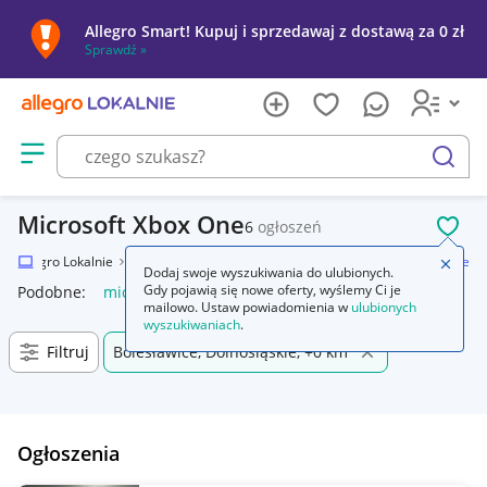
Allegro Smart! Kupuj i sprzedawaj z dostawą za 0 zł
Sprawdź »
Otwórz menu z kategoriami
szukaj
Microsoft Xbox One
6
ogłoszeń
POL
Allegro Lokalnie
Elektronika
Konsole i automaty
Microsoft Xbox One
Zamkn
Dodaj swoje wyszukiwania do ulubionych.
Gdy pojawią się nowe oferty, wyślemy Ci je
Podobne:
microsoft xbox one
mailowo. Ustaw powiadomienia w
ulubionych
wyszukiwaniach
.
Filtruj
Bolesławice, Dolnośląskie, +0 km
Ogłoszenia