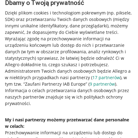
Dbamy o Twoją prywatność
Dzięki plikom cookies i technologiom pokrewnym
(np. piksele,
SDK)
oraz przetwarzaniu Twoich danych osobowych
(między
innymi unikalne identyfikatory, dane przeglądarki)
, możemy
zapewnić, że dopasujemy do Ciebie wyświetlane treści.
Wyrażając zgodę na przechowywanie informacji na
urządzeniu końcowym lub dostęp do nich i przetwarzanie
danych (w tym w obszarze profilowania, analiz rynkowych i
statystycznych) sprawiasz, że łatwiej będzie odnaleźć Ci w
Allegro dokładnie to, czego szukasz i potrzebujesz.
Administratorem Twoich danych osobowych będzie Allegro a
w niektórych przypadkach nasi partnerzy (
17
partnerów
), w
tym tzw. “Zaufani Partnerzy IAB Europe” (
9
partnerów
).
Przydatne informacje
Informacja o celach przetwarzania danych osobowych przez
naszych partnerów znajduje się w ich politykach ochrony
prywatności.
Jak to działa
Napisz do nas
My i nasi partnerzy możemy przetwarzać dane personalne
w celach:
Allegro Gadane dla sprzedających
Przechowywanie informacji na urządzeniu lub dostęp do
Allegro Gadane dla kupujących