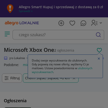
Allegro Smart! Kupuj i sprzedawaj z dostawą za 0 zł
Sprawdź »
Otwórz menu z kategoriami
szukaj
Microsoft Xbox One
2
ogłoszenia
POL
Allegro Lokalnie
Elektronika
Konsole i automaty
Microsoft Xbox One
Zamkn
Dodaj swoje wyszukiwania do ulubionych.
Gdy pojawią się nowe oferty, wyślemy Ci je
Podobne:
microsoft xbox one
mailowo. Ustaw powiadomienia w
ulubionych
wyszukiwaniach
.
Filtruj
Chełm Śląski, Śląskie, +0 km
Ogłoszenia