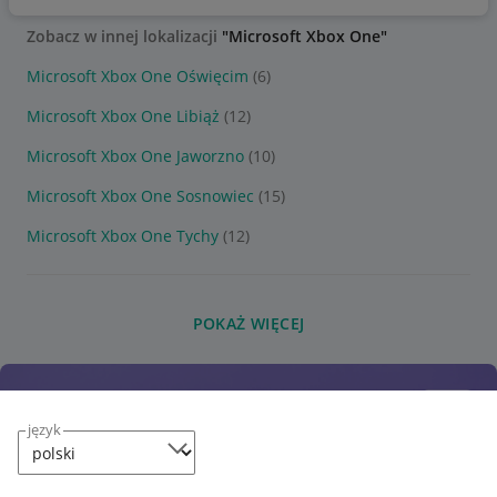
Zobacz w innej lokalizacji
"Microsoft Xbox One"
Microsoft Xbox One Oświęcim
(6)
Microsoft Xbox One Libiąż
(12)
Microsoft Xbox One Jaworzno
(10)
Microsoft Xbox One Sosnowiec
(15)
Microsoft Xbox One Tychy
(12)
POKAŻ WIĘCEJ
język