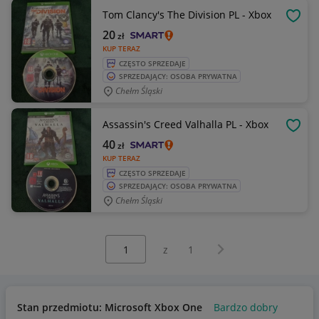
Tom Clancy's The Division PL - Xbox
OBSE
20
zł
KUP TERAZ
CZĘSTO SPRZEDAJE
SPRZEDAJĄCY: OSOBA PRYWATNA
Chełm Śląski
Assassin's Creed Valhalla PL - Xbox
OBSE
40
zł
KUP TERAZ
CZĘSTO SPRZEDAJE
SPRZEDAJĄCY: OSOBA PRYWATNA
Chełm Śląski
Wybierz stronę:
Następna strona
z
1
Stan przedmiotu: Microsoft Xbox One
Bardzo dobry