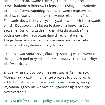
nich
.
Spersonalizowane reklamy i treści, pomiar reklam i
treści, badanie odbiorców i ulepszanie usług
.
Zapewnienie
Mapa miejscowości
bezpieczeństwa, zapobieganie oszustwom i naprawianie
błędów
.
Dostarczanie i prezentowanie reklam i treści
.
Informacje prawne
Zapisanie decyzji dotyczących prywatności oraz informowanie
o nich
.
Dopasowanie i łączenie danych z innych źródeł
.
Regulamin
Łączenie różnych urządzeń
.
Identyfikacja urządzeń na
podstawie informacji przesyłanych automatycznie
.
Polityka plików "cookies"
Twoje dane personalne przetwarzamy również w celu
ułatwiania korzystania z naszych stron
Ustawienia plików "cookies"
Cele przetwarzania szczegółowo opisane są w ustawieniach
Udostępnianie lokalizacji
dostępnych pod przyciskiem: “ZMIENIAM ZGODY” i w Polityce
Informacje dla Aktu o Usługach Cyfrowych
plików cookies.
Zgodę wyrażasz dobrowolnie i jest ważna 12 miesięcy.
Pobierz aplikację
Możesz ją w każdym momencie wycofać lub ponowić w
zakładce
Ustawienia plików cookies
na stronie głównej.
Wycofanie zgody nie wpływa na legalność uprzedniego
przetwarzania.
polityka plików cookies
polityka ochrony prywatności