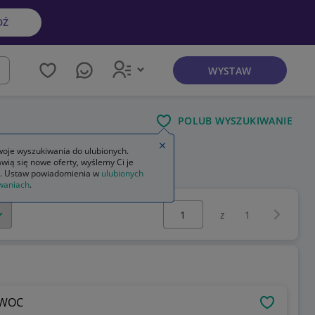
DŹ
WYSTAW
kaj
POLUB WYSZUKIWANIE
Zamknij wskazówkę
oje wyszukiwania do ulubionych.
wią się nowe oferty, wyślemy Ci je
. Ustaw powiadomienia w
ulubionych
waniach
.
Wybierz stronę:
Następna 
z
1
OWOC
OBSERWU