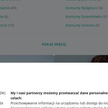
Gdańsk
(40)
Kostiumy Bydgoszcz
(6)
iła
(6)
Kostiumy Dziembówko
(51
Toruń
(13)
Kostiumy Gniezno
(5)
POKAŻ WIĘCEJ
SDK)
My i nasi partnerzy możemy przetwarzać dane personaln
celach:
że
Przechowywanie informacji na urządzeniu lub dostęp do ni