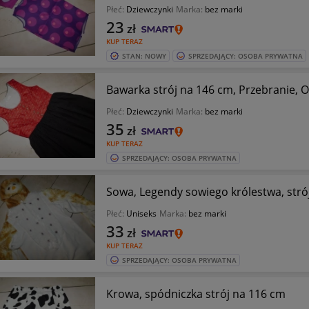
Płeć:
Dziewczynki
Marka:
bez marki
23
zł
KUP TERAZ
STAN: NOWY
SPRZEDAJĄCY: OSOBA PRYWATNA
Bawarka strój na 146 cm, Przebranie, 
Płeć:
Dziewczynki
Marka:
bez marki
35
zł
KUP TERAZ
SPRZEDAJĄCY: OSOBA PRYWATNA
Sowa, Legendy sowiego królestwa, stró
Płeć:
Uniseks
Marka:
bez marki
33
zł
KUP TERAZ
SPRZEDAJĄCY: OSOBA PRYWATNA
Krowa, spódniczka strój na 116 cm