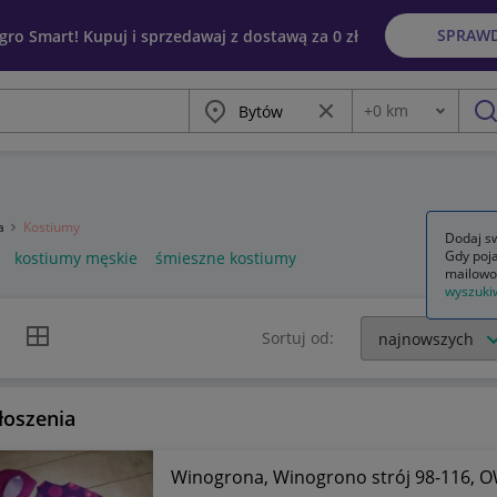
SPRAW
egro Smart! Kupuj i sprzedawaj z dostawą za 0 zł
Miasto
Wyczyść frazę
+
0
km
Odległość
szu
ia
Kostiumy
Dodaj sw
Gdy poja
kostiumy męskie
śmieszne kostiumy
mailowo
wyszuki
k listy
Widok siatki
Sortuj od:
łoszenia
Winogrona, Winogrono strój 98-116, 