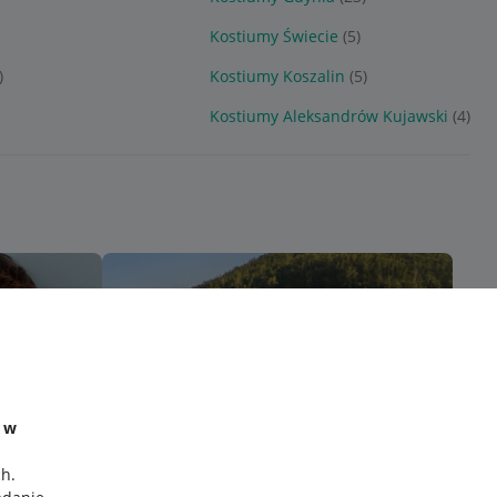
Kostiumy Świecie
(5)
)
Kostiumy Koszalin
(5)
Kostiumy Aleksandrów Kujawski
(4)
e w
ch
.