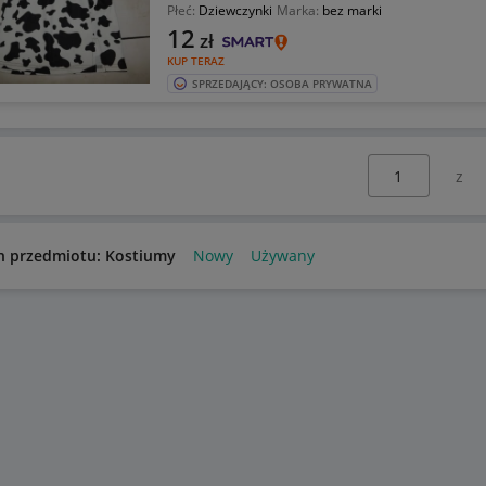
Płeć:
Dziewczynki
Marka:
bez marki
12
zł
KUP TERAZ
SPRZEDAJĄCY: OSOBA PRYWATNA
Wybierz stronę:
n przedmiotu: Kostiumy
Nowy
Używany