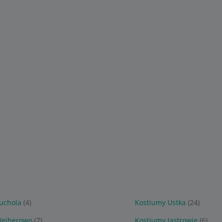
uchola
(4)
Kostiumy Ustka
(24)
Wejherowo
(7)
Kostiumy Jastrowie
(6)