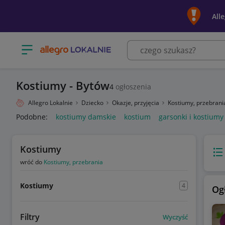
All
Otwórz menu z kategoriami
Kostiumy - Bytów
4
ogłoszenia
Allegro Lokalnie
Dziecko
Okazje, przyjęcia
Kostiumy, przebran
Podobne:
kostiumy damskie
kostium
garsonki i kostiumy
Kostiumy
Wido
wróć do
Kostiumy, przebrania
Kostiumy
4
Og
Filtry
Wyczyść