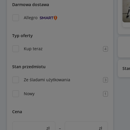
Darmowa dostawa
Allegro
Typ oferty
Kup teraz
4
Stan przedmiotu
Sta
Ze śladami użytkowania
3
Nowy
1
Cena
zł
–
zł