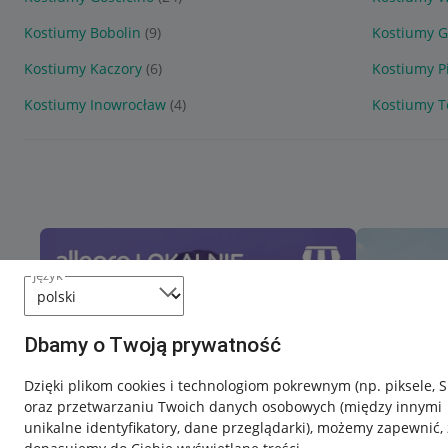
Kostiumy Bobolin
(9)
Kostiumy 
Kostiumy Kaczory
(6)
Kostiumy P
Kostiumy Inowrocław
(4)
Kostiumy 
język
Dbamy o Twoją prywatność
Dzięki plikom cookies i technologiom pokrewnym
(np. piksele, 
oraz przetwarzaniu Twoich danych osobowych
(między innymi
unikalne identyfikatory, dane przeglądarki)
, możemy zapewnić, 