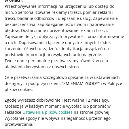
w celach:
Allegro Gadane dla sprzedających
Przechowywanie informacji na urządzeniu lub dostęp do
Allegro Gadane dla kupujących
nich
.
Spersonalizowane reklamy i treści, pomiar reklam i
treści, badanie odbiorców i ulepszanie usług
.
Zapewnienie
Mapa miejscowości
bezpieczeństwa, zapobieganie oszustwom i naprawianie
błędów
.
Dostarczanie i prezentowanie reklam i treści
.
Informacje prawne
Zapisanie decyzji dotyczących prywatności oraz informowanie
o nich
.
Dopasowanie i łączenie danych z innych źródeł
.
Regulamin
Łączenie różnych urządzeń
.
Identyfikacja urządzeń na
podstawie informacji przesyłanych automatycznie
.
Polityka plików "cookies"
Twoje dane personalne przetwarzamy również w celu
ułatwiania korzystania z naszych stron
Ustawienia plików "cookies"
Cele przetwarzania szczegółowo opisane są w ustawieniach
Udostępnianie lokalizacji
dostępnych pod przyciskiem: “ZMIENIAM ZGODY” i w Polityce
Informacje dla Aktu o Usługach Cyfrowych
plików cookies.
Zgodę wyrażasz dobrowolnie i jest ważna 12 miesięcy.
Pobierz aplikację
Możesz ją w każdym momencie wycofać lub ponowić w
zakładce
Ustawienia plików cookies
na stronie głównej.
Wycofanie zgody nie wpływa na legalność uprzedniego
przetwarzania.