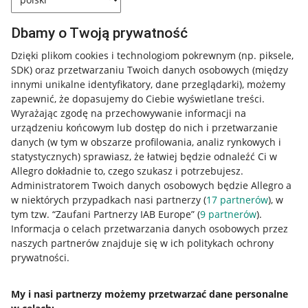
Dbamy o Twoją prywatność
Dzięki plikom cookies i technologiom pokrewnym
(np. piksele,
SDK)
oraz przetwarzaniu Twoich danych osobowych
(między
innymi unikalne identyfikatory, dane przeglądarki)
, możemy
zapewnić, że dopasujemy do Ciebie wyświetlane treści.
Wyrażając zgodę na przechowywanie informacji na
urządzeniu końcowym lub dostęp do nich i przetwarzanie
danych (w tym w obszarze profilowania, analiz rynkowych i
statystycznych) sprawiasz, że łatwiej będzie odnaleźć Ci w
Allegro dokładnie to, czego szukasz i potrzebujesz.
Administratorem Twoich danych osobowych będzie Allegro a
w niektórych przypadkach nasi partnerzy (
17
partnerów
), w
tym tzw. “Zaufani Partnerzy IAB Europe” (
9
partnerów
).
Przydatne informacje
Informacja o celach przetwarzania danych osobowych przez
naszych partnerów znajduje się w ich politykach ochrony
prywatności.
Jak to działa
Napisz do nas
My i nasi partnerzy możemy przetwarzać dane personalne