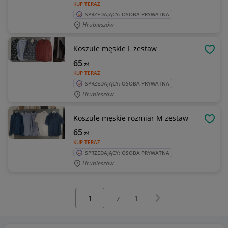
KUP TERAZ
SPRZEDAJĄCY: OSOBA PRYWATNA
Hrubieszów
Koszule męskie L zestaw
OBSE
65
zł
KUP TERAZ
SPRZEDAJĄCY: OSOBA PRYWATNA
Hrubieszów
Koszule męskie rozmiar M zestaw
OBSE
65
zł
KUP TERAZ
SPRZEDAJĄCY: OSOBA PRYWATNA
Hrubieszów
Wybierz stronę:
Następna strona
z
1