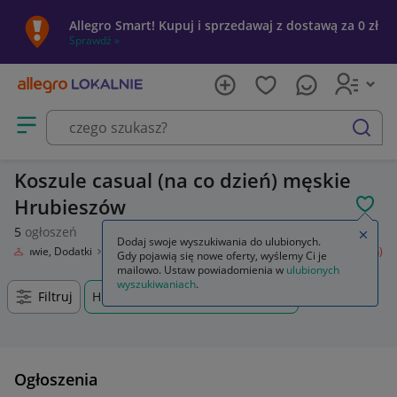
Allegro Smart! Kupuj i sprzedawaj z dostawą za 0 zł
Sprawdź »
Otwórz menu z kategoriami
szukaj
Koszule casual (na co dzień) męskie
Hrubieszów
POL
5
ogłoszeń
Zamkn
Dodaj swoje wyszukiwania do ulubionych.
ż, Obuwie, Dodatki
Odzież męska
Koszule
Koszule casual (na co dzień)
Gdy pojawią się nowe oferty, wyślemy Ci je
mailowo. Ustaw powiadomienia w
ulubionych
wyszukiwaniach
.
Filtruj
Hrubieszów, Lubelskie, +0 km
Ogłoszenia