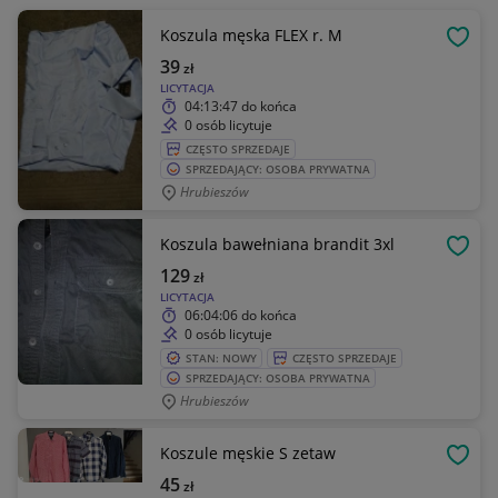
Koszula męska FLEX r. M
OBSE
39
zł
LICYTACJA
04:13:47
do końca
0 osób licytuje
CZĘSTO SPRZEDAJE
SPRZEDAJĄCY: OSOBA PRYWATNA
Hrubieszów
Koszula bawełniana brandit 3xl
OBSE
129
zł
LICYTACJA
06:04:06
do końca
0 osób licytuje
STAN: NOWY
CZĘSTO SPRZEDAJE
SPRZEDAJĄCY: OSOBA PRYWATNA
Hrubieszów
Koszule męskie S zetaw
OBSE
45
zł