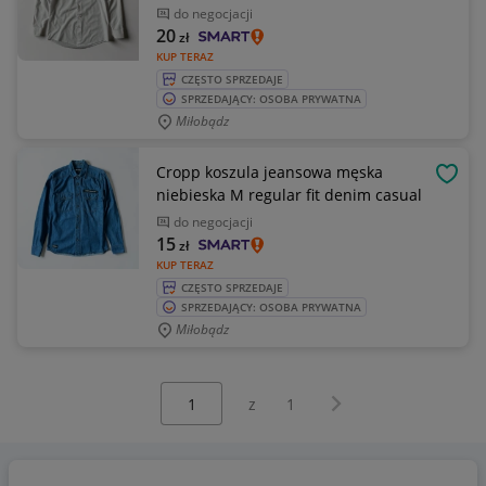
do negocjacji
20
zł
KUP TERAZ
CZĘSTO SPRZEDAJE
SPRZEDAJĄCY: OSOBA PRYWATNA
Miłobądz
Cropp koszula jeansowa męska
OBSE
niebieska M regular fit denim casual
do negocjacji
15
zł
KUP TERAZ
CZĘSTO SPRZEDAJE
SPRZEDAJĄCY: OSOBA PRYWATNA
Miłobądz
Wybierz stronę:
Następna strona
z
1