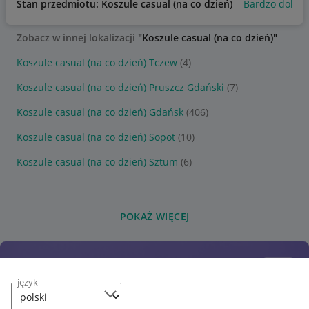
Stan przedmiotu: Koszule casual (na co dzień)
Bardzo dobry
Zobacz w innej lokalizacji
"Koszule casual (na co dzień)"
Koszule casual (na co dzień) Tczew
(4)
Koszule casual (na co dzień) Pruszcz Gdański
(7)
Koszule casual (na co dzień) Gdańsk
(406)
Koszule casual (na co dzień) Sopot
(10)
Koszule casual (na co dzień) Sztum
(6)
POKAŻ WIĘCEJ
język