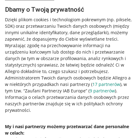
Dbamy o Twoją prywatność
Dzięki plikom cookies i technologiom pokrewnym
(np. piksele,
SDK)
oraz przetwarzaniu Twoich danych osobowych
(między
innymi unikalne identyfikatory, dane przeglądarki)
, możemy
zapewnić, że dopasujemy do Ciebie wyświetlane treści.
Wyrażając zgodę na przechowywanie informacji na
urządzeniu końcowym lub dostęp do nich i przetwarzanie
danych (w tym w obszarze profilowania, analiz rynkowych i
statystycznych) sprawiasz, że łatwiej będzie odnaleźć Ci w
Allegro dokładnie to, czego szukasz i potrzebujesz.
Administratorem Twoich danych osobowych będzie Allegro a
w niektórych przypadkach nasi partnerzy (
17
partnerów
), w
tym tzw. “Zaufani Partnerzy IAB Europe” (
9
partnerów
).
Przydatne informacje
Informacja o celach przetwarzania danych osobowych przez
naszych partnerów znajduje się w ich politykach ochrony
prywatności.
Jak to działa
Napisz do nas
My i nasi partnerzy możemy przetwarzać dane personalne
w celach:
Allegro Gadane dla sprzedających