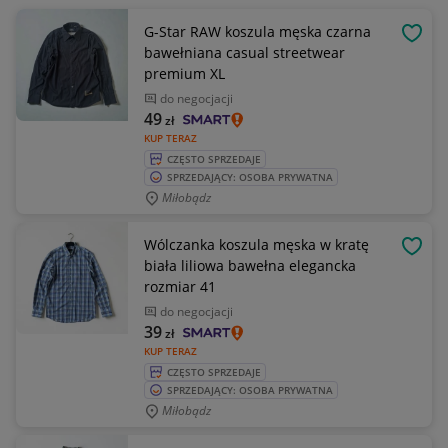
G-Star RAW koszula męska czarna
OBSE
bawełniana casual streetwear
premium XL
do negocjacji
49
zł
KUP TERAZ
CZĘSTO SPRZEDAJE
SPRZEDAJĄCY: OSOBA PRYWATNA
Miłobądz
Wólczanka koszula męska w kratę
OBSE
biała liliowa bawełna elegancka
rozmiar 41
do negocjacji
39
zł
KUP TERAZ
CZĘSTO SPRZEDAJE
SPRZEDAJĄCY: OSOBA PRYWATNA
Miłobądz