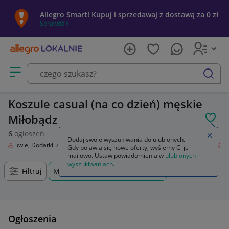
Allegro Smart! Kupuj i sprzedawaj z dostawą za 0 zł
Sprawdź »
Otwórz menu z kategoriami
szukaj
Koszule casual (na co dzień) męskie
Miłobądz
POL
6
ogłoszeń
Zamkn
Dodaj swoje wyszukiwania do ulubionych.
ż, Obuwie, Dodatki
Odzież męska
Koszule
Koszule casual (na co dzień)
Gdy pojawią się nowe oferty, wyślemy Ci je
mailowo. Ustaw powiadomienia w
ulubionych
wyszukiwaniach
.
Filtruj
Miłobądz, Pomorskie, +0 km
Ogłoszenia