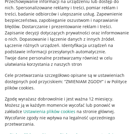
Przechowywanie informacji na urządzeniu lub dostęp do
Allegro Gadane dla kupujących
nich
.
Spersonalizowane reklamy i treści, pomiar reklam i
treści, badanie odbiorców i ulepszanie usług
.
Zapewnienie
Mapa miejscowości
bezpieczeństwa, zapobieganie oszustwom i naprawianie
błędów
.
Dostarczanie i prezentowanie reklam i treści
.
Informacje prawne
Zapisanie decyzji dotyczących prywatności oraz informowanie
o nich
.
Dopasowanie i łączenie danych z innych źródeł
.
Regulamin
Łączenie różnych urządzeń
.
Identyfikacja urządzeń na
podstawie informacji przesyłanych automatycznie
.
Polityka plików "cookies"
Twoje dane personalne przetwarzamy również w celu
ułatwiania korzystania z naszych stron
Ustawienia plików "cookies"
Cele przetwarzania szczegółowo opisane są w ustawieniach
Udostępnianie lokalizacji
dostępnych pod przyciskiem: “ZMIENIAM ZGODY” i w Polityce
Informacje dla Aktu o Usługach Cyfrowych
plików cookies.
Zgodę wyrażasz dobrowolnie i jest ważna 12 miesięcy.
Pobierz aplikację
Możesz ją w każdym momencie wycofać lub ponowić w
zakładce
Ustawienia plików cookies
na stronie głównej.
Wycofanie zgody nie wpływa na legalność uprzedniego
przetwarzania.