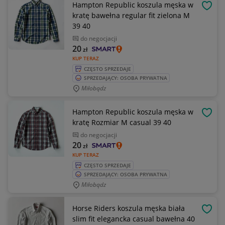
Hampton Republic koszula męska w
OBSE
kratę bawełna regular fit zielona M
39 40
do negocjacji
20
zł
KUP TERAZ
CZĘSTO SPRZEDAJE
SPRZEDAJĄCY: OSOBA PRYWATNA
Miłobądz
Hampton Republic koszula męska w
OBSE
kratę Rozmiar M casual 39 40
do negocjacji
20
zł
KUP TERAZ
CZĘSTO SPRZEDAJE
SPRZEDAJĄCY: OSOBA PRYWATNA
Miłobądz
Horse Riders koszula męska biała
OBSE
slim fit elegancka casual bawełna 40