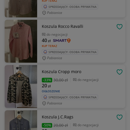
KUP TERAZ
SPRZEDAJĄCY: OSOBA PRYWATNA
Pabianice
Koszula Rocco Ravalli
OBSE
do negocjacji
40
zł
KUP TERAZ
SPRZEDAJĄCY: OSOBA PRYWATNA
Pabianice
Koszula Cropp moro
OBSE
30
,00 zł
do negocjacji
-33%
20
zł
OGŁOSZENIE
SPRZEDAJĄCY: OSOBA PRYWATNA
Pabianice
Koszula J.C.Rags
OBSE
20
,00 zł
do negocjacji
-50%