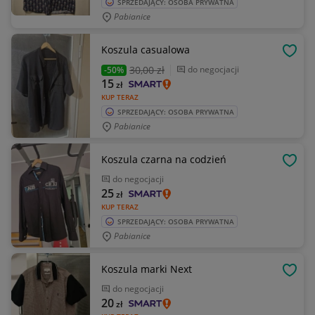
SPRZEDAJĄCY: OSOBA PRYWATNA
Pabianice
Koszula casualowa
OBSE
30
,00 zł
do negocjacji
-50%
15
zł
KUP TERAZ
SPRZEDAJĄCY: OSOBA PRYWATNA
Pabianice
Koszula czarna na codzień
OBSE
do negocjacji
25
zł
KUP TERAZ
SPRZEDAJĄCY: OSOBA PRYWATNA
Pabianice
Koszula marki Next
OBSE
do negocjacji
20
zł