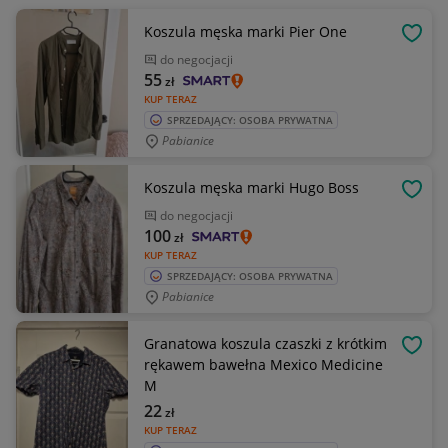
Koszula męska marki Pier One
OBSE
do negocjacji
55
zł
KUP TERAZ
SPRZEDAJĄCY: OSOBA PRYWATNA
Pabianice
Koszula męska marki Hugo Boss
OBSE
do negocjacji
100
zł
KUP TERAZ
SPRZEDAJĄCY: OSOBA PRYWATNA
Pabianice
Granatowa koszula czaszki z krótkim
OBSE
rękawem bawełna Mexico Medicine
M
22
zł
KUP TERAZ