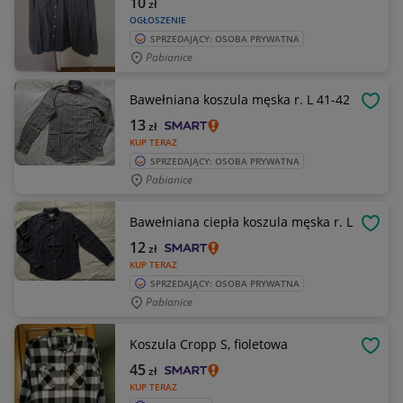
10
zł
OGŁOSZENIE
SPRZEDAJĄCY: OSOBA PRYWATNA
Pabianice
Bawełniana koszula męska r. L 41-42
OBSE
13
zł
KUP TERAZ
SPRZEDAJĄCY: OSOBA PRYWATNA
Pabianice
Bawełniana ciepła koszula męska r. L
OBSE
12
zł
KUP TERAZ
SPRZEDAJĄCY: OSOBA PRYWATNA
Pabianice
Koszula Cropp S, fioletowa
OBSE
45
zł
KUP TERAZ