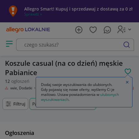
Allegro Smart! Kupuj i sprzedawaj z dostawą za 0 zł
Sprawdź »
Otwórz menu z kategoriami
szukaj
Koszule casual (na co dzień) męskie
Pabianice
POL
12
ogłoszeń
Zamkn
Dodaj swoje wyszukiwania do ulubionych.
ż, Obuwie, Dodatki
Odzież męska
Koszule
Koszule casual (na co dzień)
Gdy pojawią się nowe oferty, wyślemy Ci je
mailowo. Ustaw powiadomienia w
ulubionych
wyszukiwaniach
.
Filtruj
Pabianice, Łódzkie, +0 km
Ogłoszenia