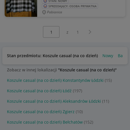
STAN: NOWY
SPRZEDAJĄCY: OSOBA PRYWATNA
Pabianice
Wybierz stronę:
Następna strona
z
1
Stan przedmiotu: Koszule casual (na co dzień)
Nowy
Bardz
Zobacz w innej lokalizacji
"Koszule casual (na co dzień)"
Koszule casual (na co dzień) Konstantynów Łódzki
(15)
Koszule casual (na co dzień) Łódź
(197)
Koszule casual (na co dzień) Aleksandrów Łódzki
(11)
Koszule casual (na co dzień) Zgierz
(10)
Koszule casual (na co dzień) Bełchatów
(152)