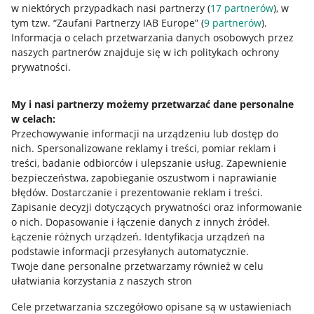
w niektórych przypadkach nasi partnerzy (
17
partnerów
), w
tym tzw. “Zaufani Partnerzy IAB Europe” (
9
partnerów
).
Przydatne informacje
Informacja o celach przetwarzania danych osobowych przez
naszych partnerów znajduje się w ich politykach ochrony
prywatności.
Jak to działa
Napisz do nas
My i nasi partnerzy możemy przetwarzać dane personalne
w celach:
Allegro Gadane dla sprzedających
Przechowywanie informacji na urządzeniu lub dostęp do
Allegro Gadane dla kupujących
nich
.
Spersonalizowane reklamy i treści, pomiar reklam i
treści, badanie odbiorców i ulepszanie usług
.
Zapewnienie
Mapa miejscowości
bezpieczeństwa, zapobieganie oszustwom i naprawianie
błędów
.
Dostarczanie i prezentowanie reklam i treści
.
Informacje prawne
Zapisanie decyzji dotyczących prywatności oraz informowanie
o nich
.
Dopasowanie i łączenie danych z innych źródeł
.
Regulamin
Łączenie różnych urządzeń
.
Identyfikacja urządzeń na
podstawie informacji przesyłanych automatycznie
.
Polityka plików "cookies"
Twoje dane personalne przetwarzamy również w celu
ułatwiania korzystania z naszych stron
Ustawienia plików "cookies"
Cele przetwarzania szczegółowo opisane są w ustawieniach
Udostępnianie lokalizacji