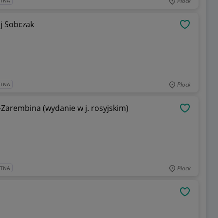
Płock
ATNA
ej Sobczak
OBSERWU
Płock
ATNA
-Zarembina (wydanie w j. rosyjskim)
OBSERWU
Płock
ATNA
OBSERWU