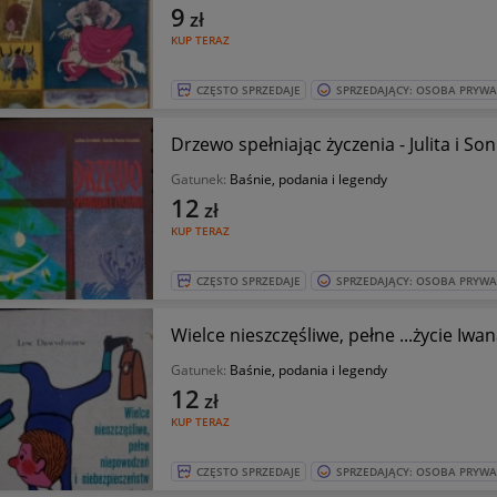
9
zł
KUP TERAZ
CZĘSTO SPRZEDAJE
SPRZEDAJĄCY: OSOBA PRYW
Drzewo spełniając życzenia - Julita i S
Gatunek:
Baśnie, podania i legendy
12
zł
KUP TERAZ
CZĘSTO SPRZEDAJE
SPRZEDAJĄCY: OSOBA PRYW
Wielce nieszczęśliwe, pełne ...życie I
Gatunek:
Baśnie, podania i legendy
12
zł
KUP TERAZ
CZĘSTO SPRZEDAJE
SPRZEDAJĄCY: OSOBA PRYW