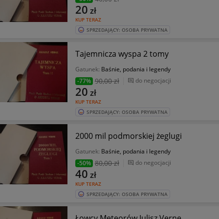
20
zł
KUP TERAZ
SPRZEDAJĄCY: OSOBA PRYWATNA
Tajemnicza wyspa 2 tomy
Gatunek:
Baśnie, podania i legendy
90
,00 zł
do negocjacji
-77%
20
zł
KUP TERAZ
SPRZEDAJĄCY: OSOBA PRYWATNA
2000 mil podmorskiej żeglugi
Gatunek:
Baśnie, podania i legendy
80
,00 zł
do negocjacji
-50%
40
zł
KUP TERAZ
SPRZEDAJĄCY: OSOBA PRYWATNA
Łowcy Meteorów Julisz Verne