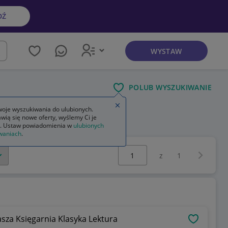
DŹ
WYSTAW
kaj
POLUB WYSZUKIWANIE
Zamknij wskazówkę
oje wyszukiwania do ulubionych.
wią się nowe oferty, wyślemy Ci je
. Ustaw powiadomienia w
ulubionych
waniach
.
Wybierz stronę:
Następna 
z
1
asza Księgarnia Klasyka Lektura
OBSERWU