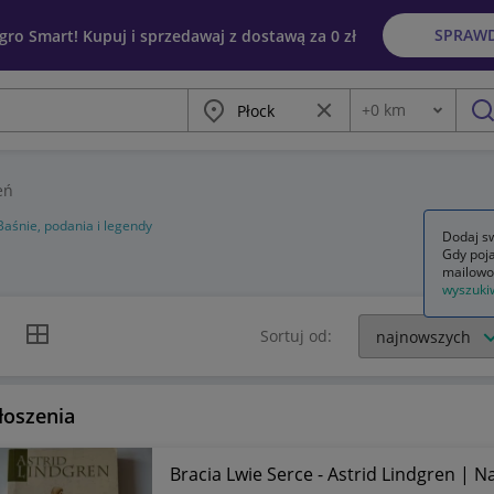
SPRAW
egro Smart! Kupuj i sprzedawaj z dostawą za 0 zł
Miasto
Wyczyść frazę
+
0
km
Odległość
szu
eń
Baśnie, podania i legendy
Dodaj sw
Gdy poja
mailowo
wyszuki
k listy
Widok siatki
Sortuj od:
łoszenia
Bracia Lwie Serce - Astrid Lindgren | N