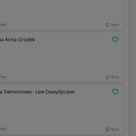
Płock
ATNA
onia Anna Grodek
OBSERWU
Płock
ATNA
wana Siemionowa - Lew Dawydyczew
OBSERWU
Płock
ATNA