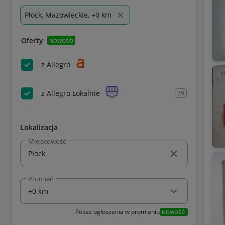
Płock, Mazowieckie, +0 km
Oferty
NOWOŚĆ!
z Allegro
z Allegro Lokalnie
39
Lokalizacja
Miejscowość
Promień
Pokaż ogłoszenia w promieniu
NOWOŚĆ!