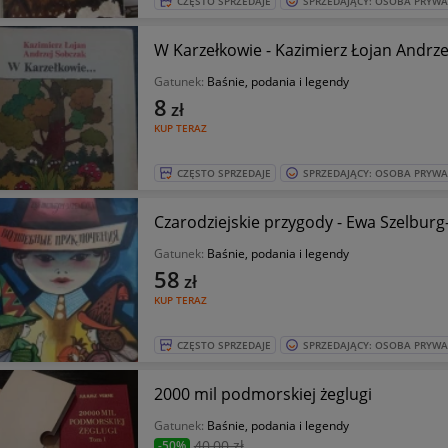
CZĘSTO SPRZEDAJE
SPRZEDAJĄCY: OSOBA PRYW
W Karzełkowie - Kazimierz Łojan Andrz
Gatunek:
Baśnie, podania i legendy
8
zł
KUP TERAZ
CZĘSTO SPRZEDAJE
SPRZEDAJĄCY: OSOBA PRYW
Czarodziejskie przygody - Ewa Szelburg
Gatunek:
Baśnie, podania i legendy
58
zł
KUP TERAZ
CZĘSTO SPRZEDAJE
SPRZEDAJĄCY: OSOBA PRYW
2000 mil podmorskiej żeglugi
Gatunek:
Baśnie, podania i legendy
40
,00 zł
-50%