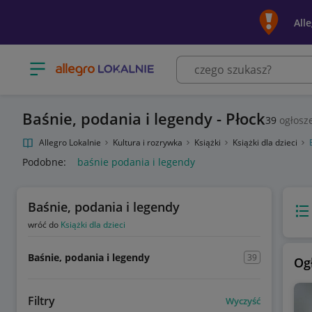
All
Otwórz menu z kategoriami
Baśnie, podania i legendy - Płock
39
ogłosz
Allegro Lokalnie
Kultura i rozrywka
Książki
Książki dla dzieci
Podobne:
baśnie podania i legendy
Baśnie, podania i legendy
Wido
wróć do
Książki dla dzieci
Baśnie, podania i legendy
39
Og
Filtry
Wyczyść