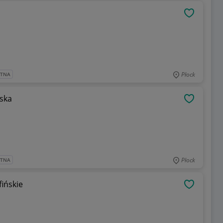
OBSERWU
Płock
ATNA
wska
OBSERWU
Płock
ATNA
fińskie
OBSERWU