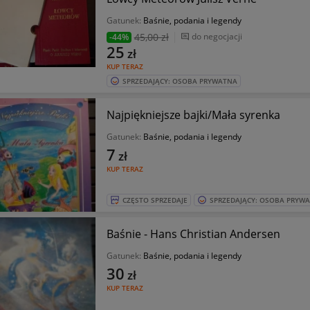
Gatunek:
Baśnie, podania i legendy
45
,00 zł
do negocjacji
-44%
25
zł
KUP TERAZ
SPRZEDAJĄCY: OSOBA PRYWATNA
Najpiękniejsze bajki/Mała syrenka
Gatunek:
Baśnie, podania i legendy
7
zł
KUP TERAZ
CZĘSTO SPRZEDAJE
SPRZEDAJĄCY: OSOBA PRYW
Baśnie - Hans Christian Andersen
Gatunek:
Baśnie, podania i legendy
30
zł
KUP TERAZ