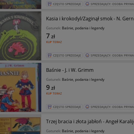
CZĘSTO SPRZEDAJE
SPRZEDAJĄCY: OSOBA PRYW
Kasia i krokodyl/Zaginął smok - N. Gerne
Gatunek:
Baśnie, podania i legendy
7
zł
KUP TERAZ
CZĘSTO SPRZEDAJE
SPRZEDAJĄCY: OSOBA PRYW
Baśnie - J. i W. Grimm
Gatunek:
Baśnie, podania i legendy
9
zł
KUP TERAZ
CZĘSTO SPRZEDAJE
SPRZEDAJĄCY: OSOBA PRYW
Trzej bracia i złota jabłoń - Angeł Karali
Gatunek:
Baśnie, podania i legendy