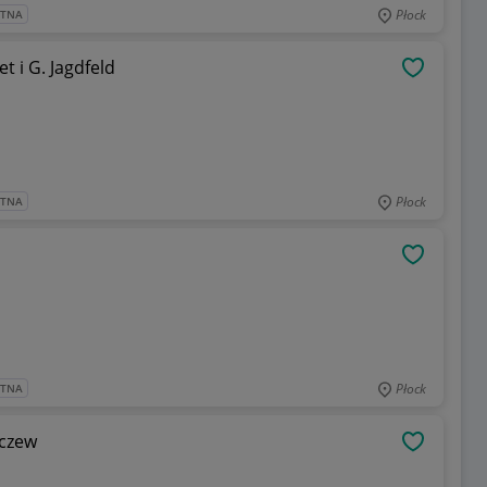
Płock
ATNA
t i G. Jagdfeld
OBSERWU
Płock
ATNA
OBSERWU
Płock
ATNA
jczew
OBSERWU