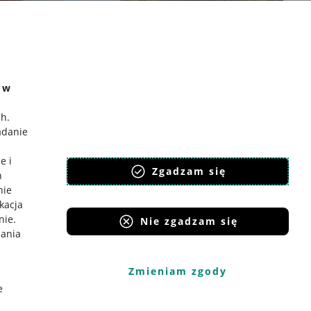
e w
ch
.
adanie
e i
Zgadzam się
h
nie
ikacja
nie
.
Nie zgadzam się
iania
Zmieniam zgody
e