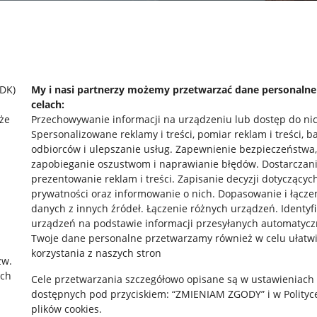
SDK)
My i nasi partnerzy możemy przetwarzać dane personaln
celach:
że
Przechowywanie informacji na urządzeniu lub dostęp do ni
Spersonalizowane reklamy i treści, pomiar reklam i treści, b
odbiorców i ulepszanie usług
.
Zapewnienie bezpieczeństwa,
zapobieganie oszustwom i naprawianie błędów
.
Dostarczani
prezentowanie reklam i treści
.
Zapisanie decyzji dotyczącyc
prywatności oraz informowanie o nich
.
Dopasowanie i łącze
danych z innych źródeł
.
Łączenie różnych urządzeń
.
Identyf
urządzeń na podstawie informacji przesyłanych automatycz
rawne
Pobierz aplikację
Twoje dane personalne przetwarzamy również w celu ułatw
korzystania z naszych stron
zw.
ach
Cele przetwarzania szczegółowo opisane są w ustawieniach
 "cookies"
dostępnych pod przyciskiem: “ZMIENIAM ZGODY” i w Polityc
plików cookies.
ów "cookies"