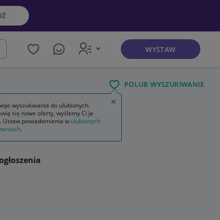
DŹ
WYSTAW
kaj
POLUB WYSZUKIWANIE
Zamknij wskazówkę
oje wyszukiwania do ulubionych.
wią się nowe oferty, wyślemy Ci je
. Ustaw powiadomienia w
ulubionych
waniach
.
ogłoszenia