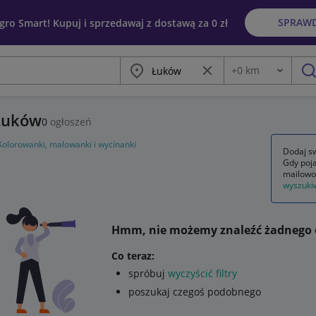
SPRAW
egro Smart! Kupuj i sprzedawaj z dostawą za 0 zł
Miasto
Wyczyść frazę
+
0
km
Odległość
szu
 Łuków
0
ogłoszeń
Kolorowanki, malowanki i wycinanki
Dodaj sw
Gdy poja
mailowo
wyszuki
Hmm, nie możemy znaleźć żadnego 
Co teraz:
spróbuj
wyczyścić filtry
poszukaj czegoś podobnego