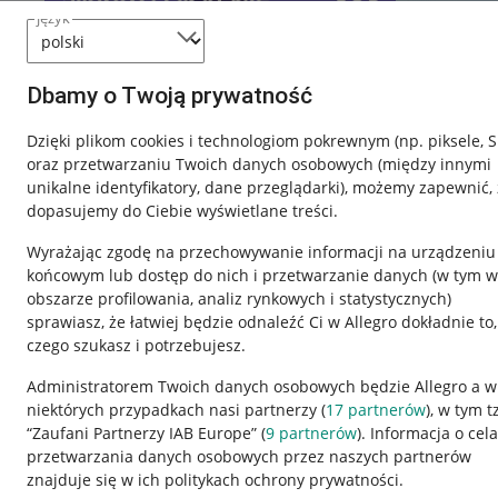
język
Dbamy o Twoją prywatność
Dzięki plikom cookies i technologiom pokrewnym
(np. piksele, 
oraz przetwarzaniu Twoich danych osobowych
(między innymi
unikalne identyfikatory, dane przeglądarki)
, możemy zapewnić, 
dopasujemy do Ciebie wyświetlane treści.
Wyrażając zgodę na przechowywanie informacji na urządzeniu
końcowym lub dostęp do nich i przetwarzanie danych (w tym w
obszarze profilowania, analiz rynkowych i statystycznych)
sprawiasz, że łatwiej będzie odnaleźć Ci w Allegro dokładnie to,
czego szukasz i potrzebujesz.
Przydatne informacje
Informacje p
Administratorem Twoich danych osobowych będzie Allegro a w
niektórych przypadkach nasi partnerzy (
17
partnerów
), w tym t
Jak to działa
Regulamin
“Zaufani Partnerzy IAB Europe” (
9
partnerów
). Informacja o cel
Napisz do nas
Polityka plików
przetwarzania danych osobowych przez naszych partnerów
znajduje się w ich politykach ochrony prywatności.
Allegro Gadane dla sprzedających
Ustawienia plik