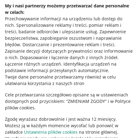
Napisz do nas
My i nasi partnerzy możemy przetwarzać dane personalne
w celach:
Allegro Gadane dla sprzedających
Przechowywanie informacji na urządzeniu lub dostęp do
Allegro Gadane dla kupujących
nich
.
Spersonalizowane reklamy i treści, pomiar reklam i
treści, badanie odbiorców i ulepszanie usług
.
Zapewnienie
Mapa miejscowości
bezpieczeństwa, zapobieganie oszustwom i naprawianie
błędów
.
Dostarczanie i prezentowanie reklam i treści
.
Informacje prawne
Zapisanie decyzji dotyczących prywatności oraz informowanie
o nich
.
Dopasowanie i łączenie danych z innych źródeł
.
Regulamin
Łączenie różnych urządzeń
.
Identyfikacja urządzeń na
podstawie informacji przesyłanych automatycznie
.
Polityka plików "cookies"
Twoje dane personalne przetwarzamy również w celu
ułatwiania korzystania z naszych stron
Ustawienia plików "cookies"
Cele przetwarzania szczegółowo opisane są w ustawieniach
Udostępnianie lokalizacji
dostępnych pod przyciskiem: “ZMIENIAM ZGODY” i w Polityce
Informacje dla Aktu o Usługach Cyfrowych
plików cookies.
Zgodę wyrażasz dobrowolnie i jest ważna 12 miesięcy.
Pobierz aplikację
Możesz ją w każdym momencie wycofać lub ponowić w
zakładce
Ustawienia plików cookies
na stronie głównej.