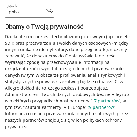
język
Dbamy o Twoją prywatność
Dzięki plikom cookies i technologiom pokrewnym
(np. piksele,
SDK)
oraz przetwarzaniu Twoich danych osobowych
(między
innymi unikalne identyfikatory, dane przeglądarki)
, możemy
zapewnić, że dopasujemy do Ciebie wyświetlane treści.
Wyrażając zgodę na przechowywanie informacji na
urządzeniu końcowym lub dostęp do nich i przetwarzanie
danych (w tym w obszarze profilowania, analiz rynkowych i
statystycznych) sprawiasz, że łatwiej będzie odnaleźć Ci w
Allegro dokładnie to, czego szukasz i potrzebujesz.
Administratorem Twoich danych osobowych będzie Allegro a
w niektórych przypadkach nasi partnerzy (
17
partnerów
), w
tym tzw. “Zaufani Partnerzy IAB Europe” (
9
partnerów
).
Przydatne informacje
Informacja o celach przetwarzania danych osobowych przez
naszych partnerów znajduje się w ich politykach ochrony
prywatności.
Jak to działa