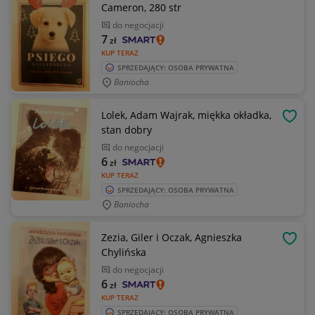
OBSE
Cameron, 280 str
do negocjacji
7
zł
KUP TERAZ
SPRZEDAJĄCY: OSOBA PRYWATNA
Baniocha
Lolek, Adam Wajrak, miękka okładka,
OBSE
stan dobry
do negocjacji
6
zł
KUP TERAZ
SPRZEDAJĄCY: OSOBA PRYWATNA
Baniocha
Zezia, Giler i Oczak, Agnieszka
OBSE
Chylińska
do negocjacji
6
zł
KUP TERAZ
SPRZEDAJĄCY: OSOBA PRYWATNA