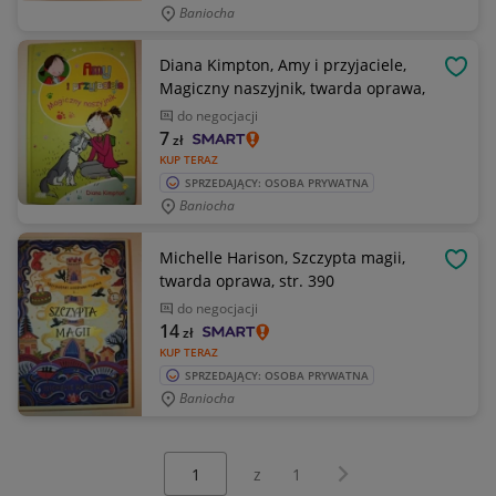
Baniocha
Diana Kimpton, Amy i przyjaciele,
OBSE
Magiczny naszyjnik, twarda oprawa,
do negocjacji
7
zł
KUP TERAZ
SPRZEDAJĄCY: OSOBA PRYWATNA
Baniocha
Michelle Harison, Szczypta magii,
OBSE
twarda oprawa, str. 390
do negocjacji
14
zł
KUP TERAZ
SPRZEDAJĄCY: OSOBA PRYWATNA
Baniocha
Wybierz stronę:
Następna strona
z
1