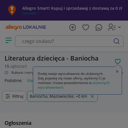
Allegro Smart! Kupuj i sprzedawaj z dostawą za 0 zł
Sprawdź »
Otwórz menu z kategoriami
szukaj
Literatura dziecięca - Baniocha
POL
15
ogłoszeń
Zamkn
alnie
Kultura i rozrywka
Książki
Książki dla dzieci
Literatura dziecięca
Dodaj swoje wyszukiwania do ulubionych.
Gdy pojawią się nowe oferty, wyślemy Ci je
Podobne:
literatura dziecięca
mailowo. Ustaw powiadomienia w
ulubionych
wyszukiwaniach
.
Filtruj
Baniocha, Mazowieckie, +0 km
Ogłoszenia