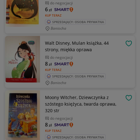
do negocjacji
6
zł
KUP TERAZ
SPRZEDAJĄCY: OSOBA PRYWATNA
Baniocha
Walt Disney, Mulan książka, 44
OBSE
strony, miękka oprawa
do negocjacji
8
zł
KUP TERAZ
SPRZEDAJĄCY: OSOBA PRYWATNA
Baniocha
Moony Witcher, Dziewczynka z
OBSE
szóstego księżyca, twarda oprawa,
320 str
do negocjacji
8
zł
KUP TERAZ
SPRZEDAJĄCY: OSOBA PRYWATNA