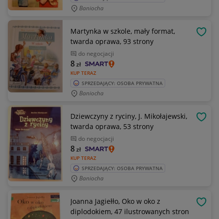
Baniocha
Martynka w szkole, mały format,
OBSE
twarda oprawa, 93 strony
do negocjacji
8
zł
KUP TERAZ
SPRZEDAJĄCY: OSOBA PRYWATNA
Baniocha
Dziewczyny z ryciny, J. Mikołajewski,
OBSE
twarda oprawa, 53 strony
do negocjacji
8
zł
KUP TERAZ
SPRZEDAJĄCY: OSOBA PRYWATNA
Baniocha
Joanna Jagiełło, Oko w oko z
OBSE
diplodokiem, 47 ilustrowanych stron