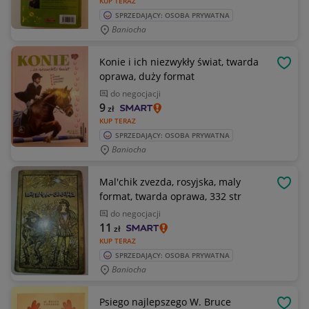
KUP TERAZ
SPRZEDAJĄCY: OSOBA PRYWATNA
Baniocha
Konie i ich niezwykły świat, twarda
OBSE
oprawa, duży format
do negocjacji
9
zł
KUP TERAZ
SPRZEDAJĄCY: OSOBA PRYWATNA
Baniocha
Mal'chik zvezda, rosyjska, maly
OBSE
format, twarda oprawa, 332 str
do negocjacji
11
zł
KUP TERAZ
SPRZEDAJĄCY: OSOBA PRYWATNA
Baniocha
Psiego najlepszego W. Bruce