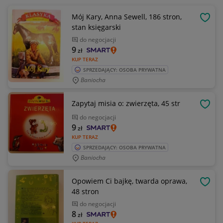
Mój Kary, Anna Sewell, 186 stron,
OBSE
stan księgarski
do negocjacji
9
zł
KUP TERAZ
SPRZEDAJĄCY: OSOBA PRYWATNA
Baniocha
Zapytaj misia o: zwierzęta, 45 str
OBSE
do negocjacji
9
zł
KUP TERAZ
SPRZEDAJĄCY: OSOBA PRYWATNA
Baniocha
Opowiem Ci bajkę, twarda oprawa,
OBSE
48 stron
do negocjacji
8
zł