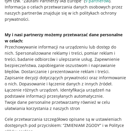
tym tzw. “Zaufani Partnerzy IAB Europe” (
9
partnerów
).
Przydatne informacje
Informacja o celach przetwarzania danych osobowych przez
naszych partnerów znajduje się w ich politykach ochrony
prywatności.
Jak to działa
Napisz do nas
My i nasi partnerzy możemy przetwarzać dane personalne
w celach:
Allegro Gadane dla sprzedających
Przechowywanie informacji na urządzeniu lub dostęp do
Allegro Gadane dla kupujących
nich
.
Spersonalizowane reklamy i treści, pomiar reklam i
treści, badanie odbiorców i ulepszanie usług
.
Zapewnienie
Mapa miejscowości
bezpieczeństwa, zapobieganie oszustwom i naprawianie
błędów
.
Dostarczanie i prezentowanie reklam i treści
.
Informacje prawne
Zapisanie decyzji dotyczących prywatności oraz informowanie
o nich
.
Dopasowanie i łączenie danych z innych źródeł
.
Regulamin
Łączenie różnych urządzeń
.
Identyfikacja urządzeń na
podstawie informacji przesyłanych automatycznie
.
Polityka plików "cookies"
Twoje dane personalne przetwarzamy również w celu
ułatwiania korzystania z naszych stron
Ustawienia plików "cookies"
Cele przetwarzania szczegółowo opisane są w ustawieniach
Udostępnianie lokalizacji
dostępnych pod przyciskiem: “ZMIENIAM ZGODY” i w Polityce
Informacje dla Aktu o Usługach Cyfrowych