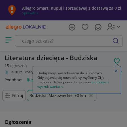
Allegro Smart! Kupuj i sprzedawaj z dostawą za 0 zł
Sprawdź »
Otwórz menu z kategoriami
szukaj
Literatura dziecięca - Budziska
POL
15
ogłoszeń
Zamkn
alnie
Kultura i rozrywka
Książki
Książki dla dzieci
Literatura dziecięca
Dodaj swoje wyszukiwania do ulubionych.
Gdy pojawią się nowe oferty, wyślemy Ci je
Podobne:
literatura dziecięca
mailowo. Ustaw powiadomienia w
ulubionych
wyszukiwaniach
.
Filtruj
Budziska, Mazowieckie, +0 km
Ogłoszenia