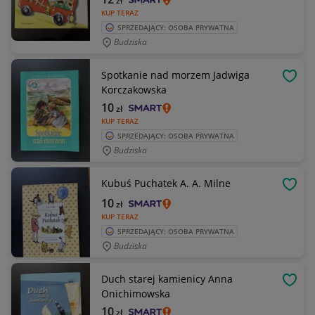
zł
KUP TERAZ
SPRZEDAJĄCY: OSOBA PRYWATNA
Budziska
Spotkanie nad morzem Jadwiga
OBSE
Korczakowska
10
zł
KUP TERAZ
SPRZEDAJĄCY: OSOBA PRYWATNA
Budziska
Kubuś Puchatek A. A. Milne
OBSE
10
zł
KUP TERAZ
SPRZEDAJĄCY: OSOBA PRYWATNA
Budziska
Duch starej kamienicy Anna
OBSE
Onichimowska
10
zł