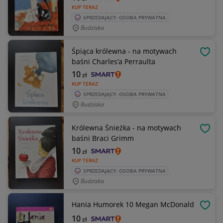
KUP TERAZ
SPRZEDAJĄCY: OSOBA PRYWATNA
Budziska
Śpiąca królewna - na motywach
OBSE
baśni Charles’a Perraulta
10
zł
KUP TERAZ
SPRZEDAJĄCY: OSOBA PRYWATNA
Budziska
Królewna Śnieżka - na motywach
OBSE
baśni Braci Grimm
10
zł
KUP TERAZ
SPRZEDAJĄCY: OSOBA PRYWATNA
Budziska
Hania Humorek 10 Megan McDonald
OBSE
10
zł