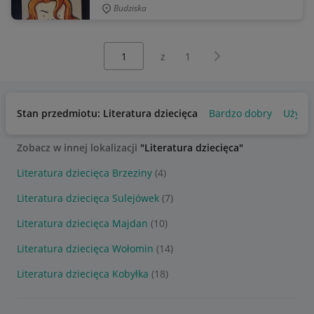
Budziska
Wybierz stronę:
Następna strona
z
1
Stan przedmiotu: Literatura dziecięca
Bardzo dobry
Używa
Zobacz w innej lokalizacji
"Literatura dziecięca"
Literatura dziecięca Brzeziny
(4)
Literatura dziecięca Sulejówek
(7)
Literatura dziecięca Majdan
(10)
Literatura dziecięca Wołomin
(14)
Literatura dziecięca Kobyłka
(18)