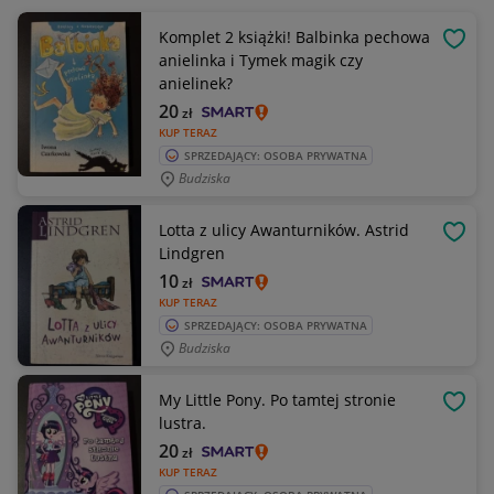
Komplet 2 książki! Balbinka pechowa
OBSE
anielinka i Tymek magik czy
anielinek?
20
zł
KUP TERAZ
SPRZEDAJĄCY: OSOBA PRYWATNA
Budziska
Lotta z ulicy Awanturników. Astrid
OBSE
Lindgren
10
zł
KUP TERAZ
SPRZEDAJĄCY: OSOBA PRYWATNA
Budziska
My Little Pony. Po tamtej stronie
OBSE
lustra.
20
zł
KUP TERAZ