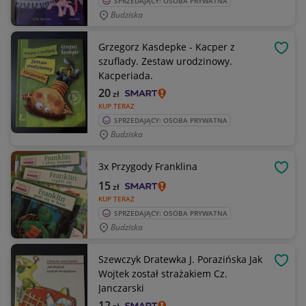
SPRZEDAJĄCY: OSOBA PRYWATNA
Budziska
Grzegorz Kasdepke - Kacper z
OBSE
szuflady. Zestaw urodzinowy.
Kacperiada.
20
zł
KUP TERAZ
SPRZEDAJĄCY: OSOBA PRYWATNA
Budziska
3x Przygody Franklina
OBSE
15
zł
KUP TERAZ
SPRZEDAJĄCY: OSOBA PRYWATNA
Budziska
Szewczyk Dratewka J. Porazińska Jak
OBSE
Wojtek został strażakiem Cz.
Janczarski
12