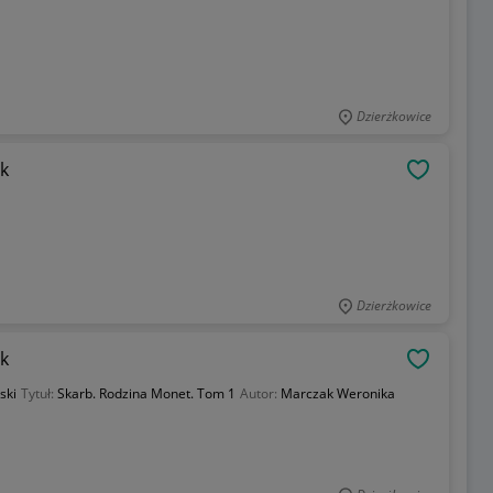
Dzierżkowice
k
OBSERWU
Dzierżkowice
k
OBSERWU
ski
Tytuł:
Skarb. Rodzina Monet. Tom 1
Autor:
Marczak Weronika