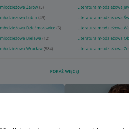
a młodzieżowa Żarów
(5)
Literatura młodzieżowa Ja
a młodzieżowa Lubin
(49)
Literatura młodzieżowa Ś
a młodzieżowa Dziećmorowice
(5)
Literatura młodzieżowa W
a młodzieżowa Bielawa
(12)
Literatura młodzieżowa Ob
a młodzieżowa Wrocław
(584)
Literatura młodzieżowa Ż
POKAŻ WIĘCEJ